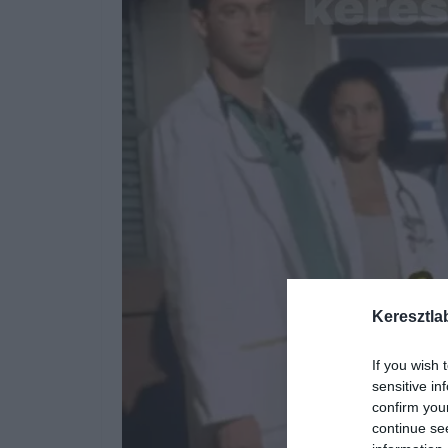
Keresztla
If you wish 
sensitive in
confirm you
continue se