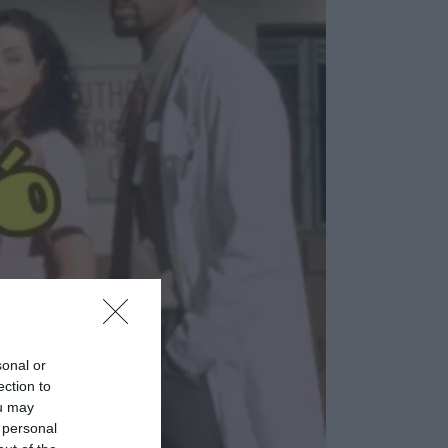
sonal or
ection to
ou may
 personal