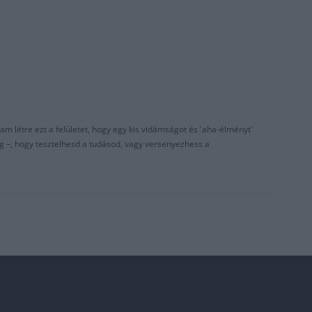
am létre ezt a felületet, hogy egy kis vidámságot és 'aha-élményt'
g –, hogy tesztelhesd a tudásod, vagy versenyezhess a