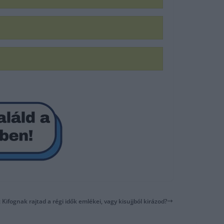
: Kifognak rajtad a régi idők emlékei, vagy kisujjból kirázod?