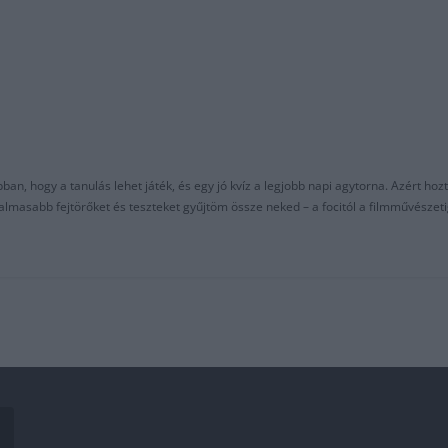
an, hogy a tanulás lehet játék, és egy jó kvíz a legjobb napi agytorna. Azért hozt
asabb fejtörőket és teszteket gyűjtöm össze neked – a focitól a filmművészeti