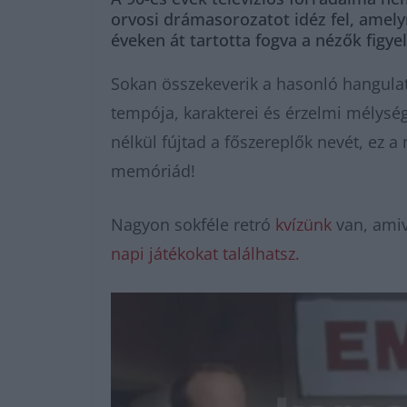
orvosi drámasorozatot idéz fel, amely
éveken át tartotta fogva a nézők figye
Sokan összekeverik a hasonló hangulatú
tempója, karakterei és érzelmi mélysége
nélkül fújtad a főszereplők nevét, ez a 
memóriád!
Nagyon sokféle retró
kvízünk
van, amiv
napi játékokat találhatsz.