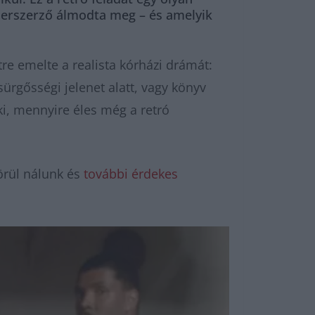
llerszerző álmodta meg – és amelyik
re emelte a realista kórházi drámát:
sürgősségi jelenet alatt, vagy könyv
 ki, mennyire éles még a retró
örül nálunk és
további érdekes