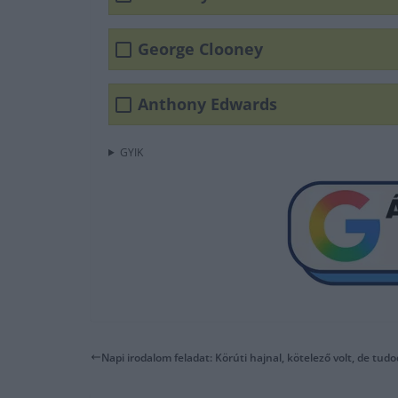
George Clooney
Anthony Edwards
GYIK
Napi irodalom feladat: Körúti hajnal, kötelező volt, de tudod