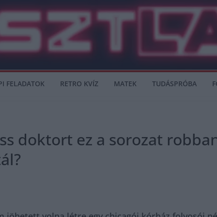
PI FELADATOK
RETRO KVÍZ
MATEK
TUDÁSPRÓBA
F
ss doktort ez a sorozat robbant
ál?
 jöhetett volna létre egy chicagói kórház folyosói nél