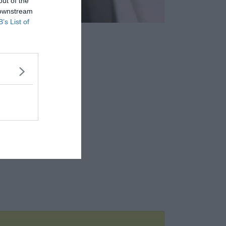
out of the
 downstream
B’s List of