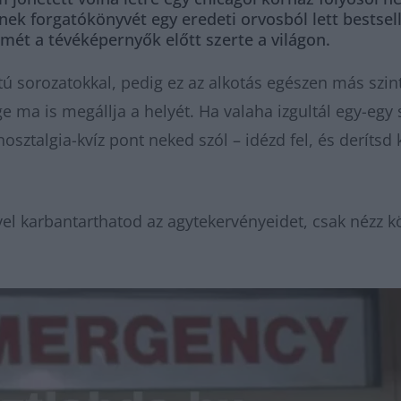
nek forgatókönyvét egy eredeti orvosból lett bestse
lmét a tévéképernyők előtt szerte a világon.
 sorozatokkal, pedig ez az alkotás egészen más szint
 ma is megállja a helyét. Ha valaha izgultál egy-egy 
nosztalgia-kvíz pont neked szól – idézd fel, és derítsd
el karbantarthatod az agytekervényeidet, csak nézz k