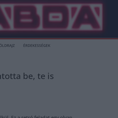
ÖLDRAJZ
ÉRDEKESSÉGEK
otta be, te is
kül. Ez a retró feladat egy olyan