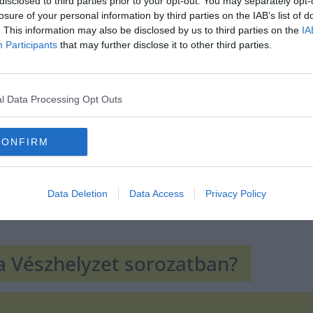
disclosed to third parties prior to your opt-out. You may separately opt-
losure of your personal information by third parties on the IAB’s list of
. This information may also be disclosed by us to third parties on the
IA
Hirdetés
Participants
that may further disclose it to other third parties.
l Data Processing Opt Outs
CONFIRM
Data Deletion
Data Access
Privacy Policy
 a Vészhelyzet sorozatban?