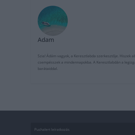
Adam
Szia! Ádám vagyok, a Keresztlabda szerkesztője. Hiszek abb
csempésszek a mindennapokba. A Keresztlabdán a legizgalm
barátaiddal.
Pushalert leíratkozás