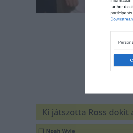
information 
further disc
participants
Downstream 
Persona
Ki játszotta Ross dokit
Noah Wyle