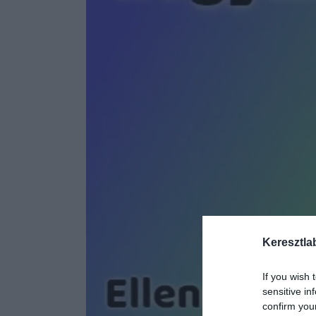
Keresztla
If you wish 
sensitive in
confirm you