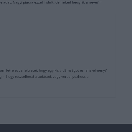
feladat: Nagyi piacra ezzel indult, de neked beugrik a neve?
am létre ezt a felületet, hogy egy kis vidámságot és 'aha-élményt'
g –, hogy tesztelhesd a tudásod, vagy versenyezhess a