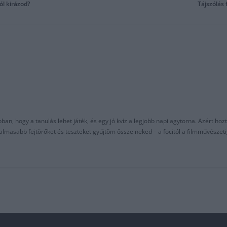
ól kirázod?
Tájszólás 
an, hogy a tanulás lehet játék, és egy jó kvíz a legjobb napi agytorna. Azért hozt
asabb fejtörőket és teszteket gyűjtöm össze neked – a focitól a filmművészeti