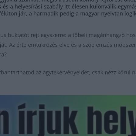
s és a helyesírási szabály itt élesen különválik egymá
félúton jár, a harmadik pedig a magyar nyelvtan logik
ikus buktatót rejt egyszerre: a tőbeli magánhangzó ho
t. Az értelemtükrözés elve és a szóelemzés módszere
ra?
bantarthatod az agytekervényeidet, csak nézz körül n