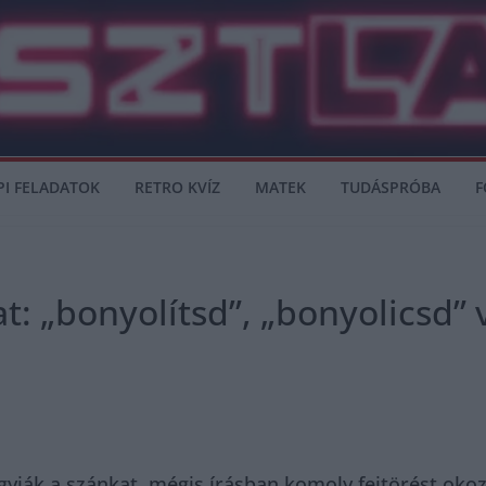
PI FELADATOK
RETRO KVÍZ
MATEK
TUDÁSPRÓBA
F
at: „bonyolítsd”, „bonyolicsd” 
ják a szánkat, mégis írásban komoly fejtörést okozn