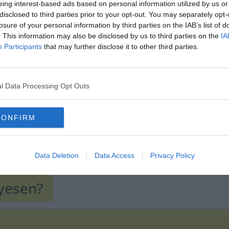
eing interest-based ads based on personal information utilized by us or
disclosed to third parties prior to your opt-out. You may separately opt-
losure of your personal information by third parties on the IAB’s list of
Hirdetés
. This information may also be disclosed by us to third parties on the
IA
Participants
that may further disclose it to other third parties.
l Data Processing Opt Outs
CONFIRM
Data Deletion
Data Access
Privacy Policy
lyesen?