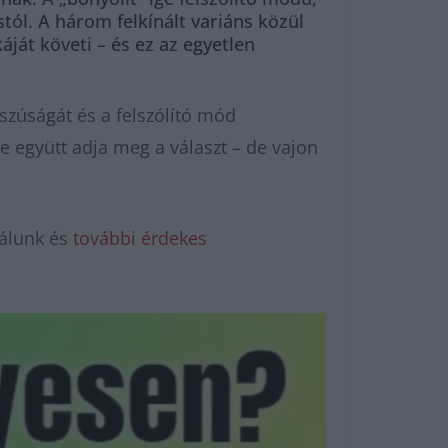
stól. A három felkínált variáns közül
áját követi – és ez az egyetlen
sszúságát és a felszólító mód
 együtt adja meg a választ – de vajon
álunk és
további érdekes