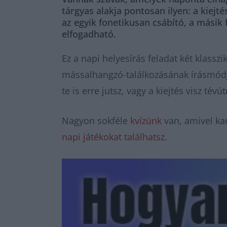
tárgyas alakja pontosan ilyen: a kiejté
az egyik fonetikusan csábító, a másik 
elfogadható.
Ez a napi helyesírás feladat két klassz
mássalhangzó-találkozásának írásmódjá
te is erre jutsz, vagy a kiejtés visz tévút
Nagyon sokféle
kvízünk
van, amivel kar
napi játékokat találhatsz
.