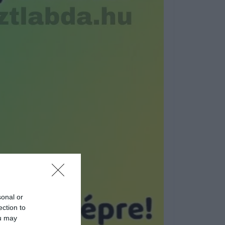
sonal or
ection to
ou may