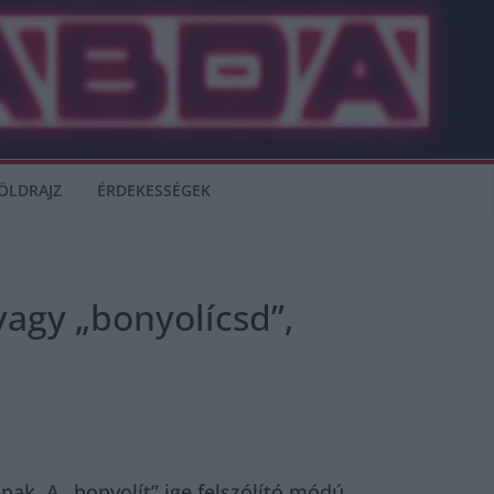
ÖLDRAJZ
ÉRDEKESSÉGEK
vagy „bonyolícsd”,
ak. A „bonyolít” ige felszólító módú,