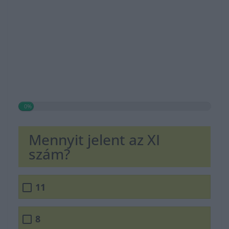
0%
Mennyit jelent az XI
szám?
11
8