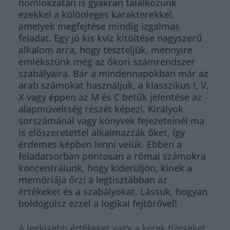
homlokzatán is gyakran találkozunk
ezekkel a különleges karakterekkel,
amelyek megfejtése mindig izgalmas
feladat. Egy jó kis kvíz kitöltése nagyszerű
alkalom arra, hogy teszteljük, mennyire
emlékszünk még az ókori számrendszer
szabályaira. Bár a mindennapokban már az
arab számokat használjuk, a klasszikus I, V,
X vagy éppen az M és C betűk jelentése az
alapműveltség részét képezi. Királyok
sorszámánál vagy könyvek fejezeteinél ma
is előszeretettel alkalmazzák őket, így
érdemes képben lenni velük. Ebben a
feladatsorban pontosan a római számokra
koncentrálunk, hogy kiderüljön, kinek a
memóriája őrzi a legtisztábban az
értékeket és a szabályokat. Lássuk, hogyan
boldogulsz ezzel a logikai fejtörővel!
A legkisebb értékeket vagy a kerek tízeseket