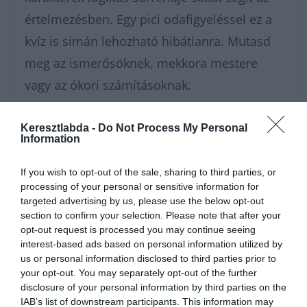
értelmezésben. Egy pici odafigyeléssel ez a
kvíz is simán lehozható hibátlanra. Mutasd
meg az ismerősöknek, mekkora mestere
vagy az ókori számításoknak.
Ha szeretsz ilyen elgondolkodtató témákon
Keresztlabda -
Do Not Process My Personal
Information
agyalni, és szívesen dumálnál az
eredményekről másokkal, ugorj be a
If you wish to opt-out of the sale, sharing to third parties, or
processing of your personal or sensitive information for
Kvízkuckó Facebook csoportunkba
! Odabent
targeted advertising by us, please use the below opt-out
egy nagyszerű közösség vár, és minden
section to confirm your selection. Please note that after your
opt-out request is processed you may continue seeing
napra jut valami új izgalmas kvíz a tagoknak.
interest-based ads based on personal information utilized by
Ha pedig rögtön pörgetnéd tovább a
us or personal information disclosed to third parties prior to
your opt-out. You may separately opt-out of the further
kérdéseket, a
tudáspróba
rovatunkban
disclosure of your personal information by third parties on the
rengeteg tesztet találsz. Ha inkább pihennél
IAB’s list of downstream participants. This information may