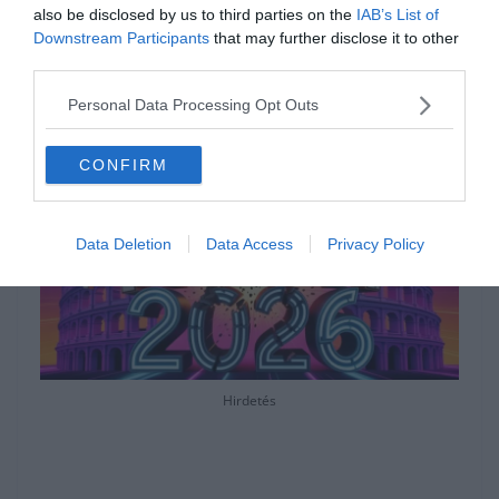
also be disclosed by us to third parties on the
IAB’s List of
egy kicsit a sok fejtörés után, a
Keresztlabda
Downstream Participants
that may further disclose it to other
YouTube csatornája
is nyitva áll előtted egy
third parties.
kis videózásra.
Personal Data Processing Opt Outs
CONFIRM
Data Deletion
Data Access
Privacy Policy
Hirdetés