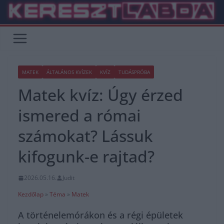
Skip
to
content
MATEK
ÁLTALÁNOS KVÍZEK
KVÍZ
TUDÁSPRÓBA
Matek kvíz: Úgy érzed
ismered a római
számokat? Lássuk
kifogunk-e rajtad?
2026.05.16.
Judit
Kezdőlap
»
Téma
»
Matek
A történelemórákon és a régi épületek