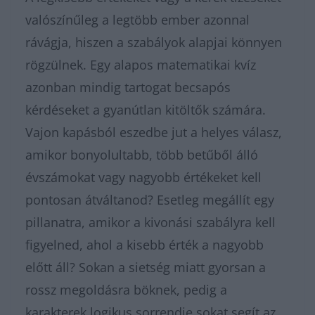
valószínűleg a legtöbb ember azonnal
rávágja, hiszen a szabályok alapjai könnyen
rögzülnek. Egy alapos matematikai kvíz
azonban mindig tartogat becsapós
kérdéseket a gyanútlan kitöltők számára.
Vajon kapásból eszedbe jut a helyes válasz,
amikor bonyolultabb, több betűből álló
évszámokat vagy nagyobb értékeket kell
pontosan átváltanod? Esetleg megállít egy
pillanatra, amikor a kivonási szabályra kell
figyelned, ahol a kisebb érték a nagyobb
előtt áll? Sokan a sietség miatt gyorsan a
rossz megoldásra böknek, pedig a
karakterek logikus sorrendje sokat segít az