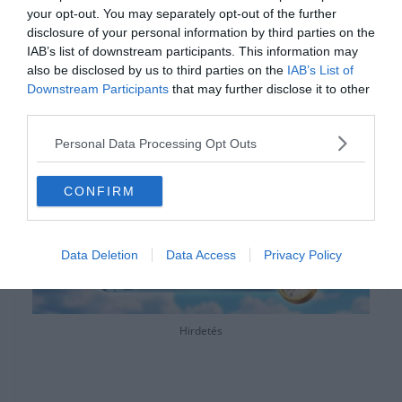
találsz. Ha inkább pihennél egy kicsit a sok
your opt-out. You may separately opt-out of the further
képnézegetés után, a
Keresztlabda YouTube
disclosure of your personal information by third parties on the
IAB’s list of downstream participants. This information may
csatornája
is nyitva áll előtted egy kis
also be disclosed by us to third parties on the
IAB’s List of
videózásra.
Downstream Participants
that may further disclose it to other
third parties.
Personal Data Processing Opt Outs
CONFIRM
Data Deletion
Data Access
Privacy Policy
Hirdetés