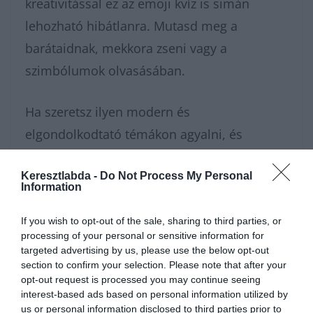
kreativitással ez az emoji kvíz is simán
lehozható hibátlanra. Mutasd meg a
barátaidnak, mekkora zseni vagy a
szimbólumok olvasásában.
Ha szeretsz ilyen modern és
elgondolkodtató témákon agyalni, és
szívesen dumálnál a megfejtésekről
Keresztlabda -
Do Not Process My Personal
másokkal, ugorj be a
Kvízkuckó Facebook
Information
csoportunkba
! Odabent egy nagyszerű
If you wish to opt-out of the sale, sharing to third parties, or
közösség vár, és minden napra jut valami új
processing of your personal or sensitive information for
izgalmas kvíz a tagoknak. Ha pedig rögtön
targeted advertising by us, please use the below opt-out
section to confirm your selection. Please note that after your
pörgetnéd tovább a kérdéseket, a
opt-out request is processed you may continue seeing
tudáspróba
rovatunkban rengeteg tesztet
interest-based ads based on personal information utilized by
us or personal information disclosed to third parties prior to