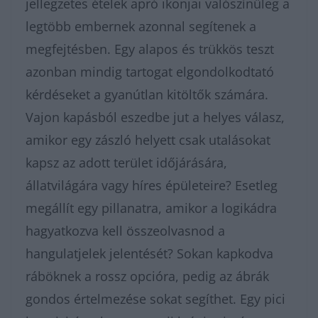
jellegzetes ételek apró ikonjai valószínűleg a
legtöbb embernek azonnal segítenek a
megfejtésben. Egy alapos és trükkös teszt
azonban mindig tartogat elgondolkodtató
kérdéseket a gyanútlan kitöltők számára.
Vajon kapásból eszedbe jut a helyes válasz,
amikor egy zászló helyett csak utalásokat
kapsz az adott terület időjárására,
állatvilágára vagy híres épületeire? Esetleg
megállít egy pillanatra, amikor a logikádra
hagyatkozva kell összeolvasnod a
hangulatjelek jelentését? Sokan kapkodva
ráböknek a rossz opcióra, pedig az ábrák
gondos értelmezése sokat segíthet. Egy pici