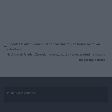
Tájszólás feladat: „Fönek”, ezt a szót ismered, de tudod, mit takar
valójában?
Napi matek feladat: Zárójel, hatvány, osztás – a végeredmény most is
megosztja a netet
Pushalert leíratkozás