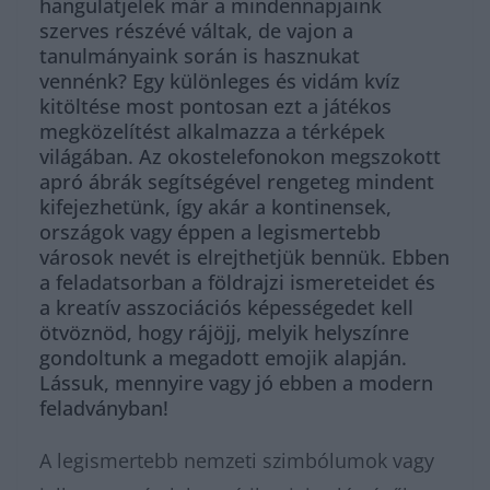
hangulatjelek már a mindennapjaink
szerves részévé váltak, de vajon a
tanulmányaink során is hasznukat
vennénk? Egy különleges és vidám kvíz
kitöltése most pontosan ezt a játékos
megközelítést alkalmazza a térképek
világában. Az okostelefonokon megszokott
apró ábrák segítségével rengeteg mindent
kifejezhetünk, így akár a kontinensek,
országok vagy éppen a legismertebb
városok nevét is elrejthetjük bennük. Ebben
a feladatsorban a földrajzi ismereteidet és
a kreatív asszociációs képességedet kell
ötvöznöd, hogy rájöjj, melyik helyszínre
gondoltunk a megadott emojik alapján.
Lássuk, mennyire vagy jó ebben a modern
feladványban!
A legismertebb nemzeti szimbólumok vagy