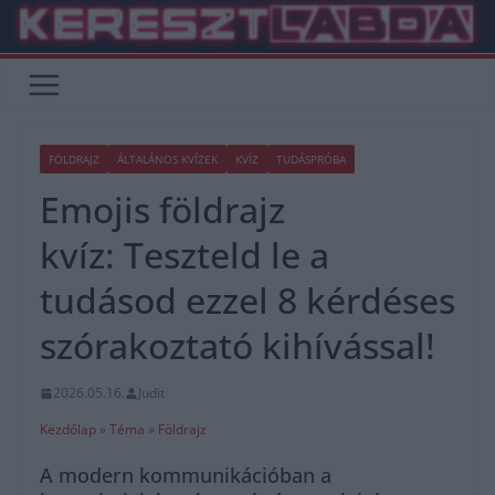
Skip
to
content
FÖLDRAJZ
ÁLTALÁNOS KVÍZEK
KVÍZ
TUDÁSPRÓBA
Emojis földrajz
kvíz: Teszteld le a
tudásod ezzel 8 kérdéses
szórakoztató kihívással!
2026.05.16.
Judit
Kezdőlap
»
Téma
»
Földrajz
A modern kommunikációban a