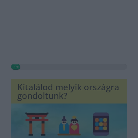
0%
Kitalálod melyik országra
gondoltunk?