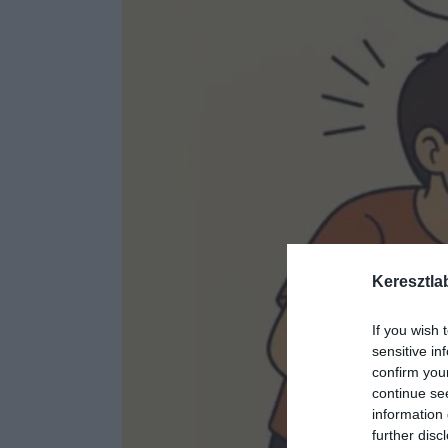
Keresztla
If you wish 
sensitive in
confirm you
continue se
information 
further disc