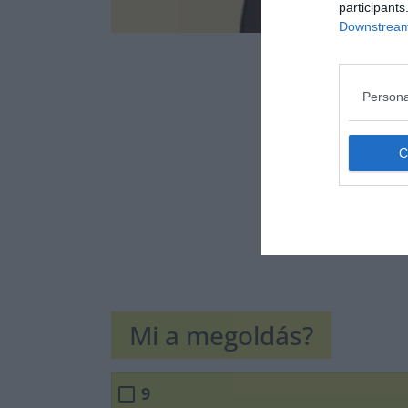
participants
Downstream 
Persona
Mi a megoldás?
9