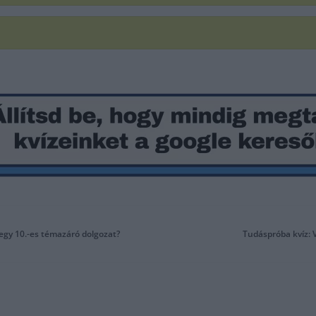
 egy 10.-es témazáró dolgozat?
Tudáspróba kvíz: 