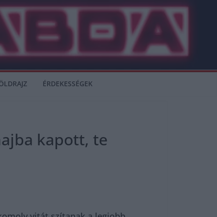
ÖLDRAJZ
ÉRDEKESSÉGEK
ajba kapott, te
omoly vitát szítanak a legjobb