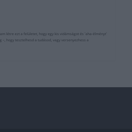
am létre ezt a felületet, hogy egy kis vidámságot és 'aha-élményt'
g –, hogy tesztelhesd a tudásod, vagy versenyezhess a