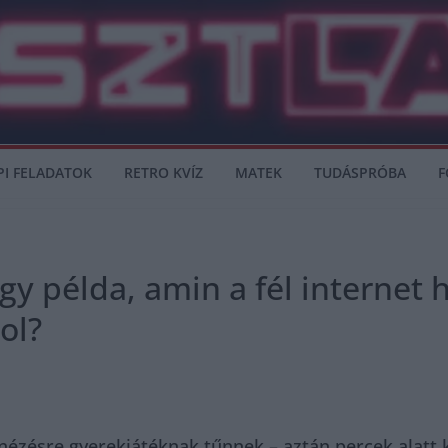
PI FELADATOK
RETRO KVÍZ
MATEK
TUDÁSPRÓBA
F
gy példa, amin a fél internet h
ol?
ézésre gyerekjátéknak tűnnek – aztán percek alatt k