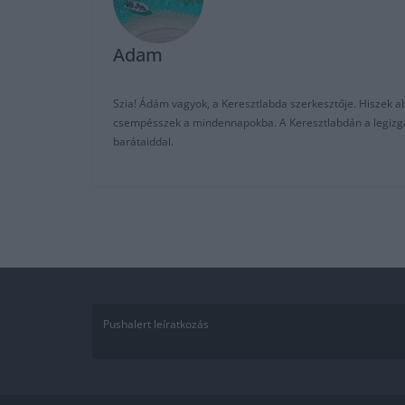
Adam
Szia! Ádám vagyok, a Keresztlabda szerkesztője. Hiszek abb
csempésszek a mindennapokba. A Keresztlabdán a legizgalm
barátaiddal.
Pushalert leíratkozás