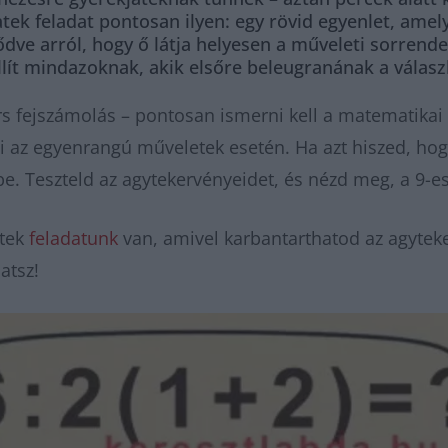
atek feladat pontosan ilyen: egy rövid egyenlet, am
e arról, hogy ő látja helyesen a műveleti sorrendet. 
llít mindazoknak, akik elsőre beleugranának a válasz
 fejszámolás – pontosan ismerni kell a matematikai 
dni az egyenrangú műveletek esetén. Ha azt hiszed, hog
. Teszteld az agytekervényeidet, és nézd meg, a 9-es
atek
feladatunk
van, amivel karbantarthatod az agyteke
hatsz!