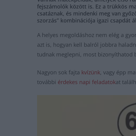
fejszámolók között is. Ez a trükkös m
csatáznak, és mindenki meg van győződv
szorzás” kombinációja igazi csapdát á
A helyes megoldáshoz nem elég a gyors
azt is, hogyan kell balról jobbra hala
tudnak meglepni, most bizonyíthatod be
Nagyon sok fajta
kvízünk
, vagy épp m
további
érdekes napi feladatok
at talál