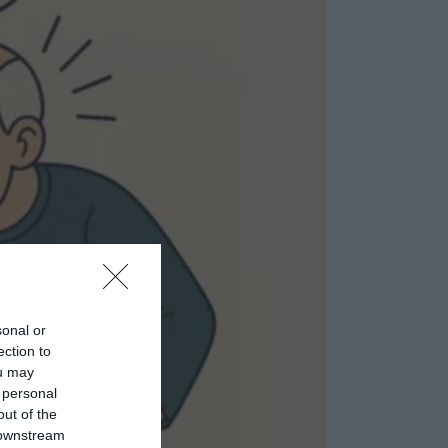
sonal or
ection to
ou may
 personal
out of the
 downstream