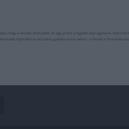
an, hogy a tanulás lehet játék, és egy jó kvíz a legjobb napi agytorna. Azért hozt
asabb fejtörőket és teszteket gyűjtöm össze neked – a focitól a filmművészeti