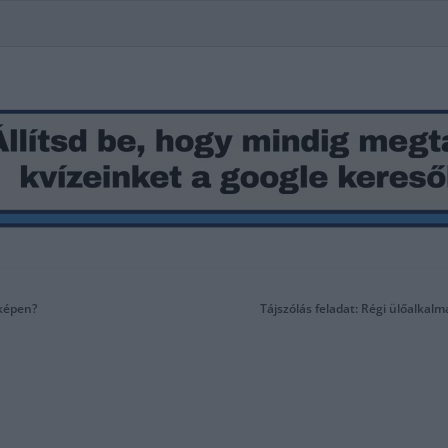
 képen?
Tájszólás feladat: Régi ülőalkal