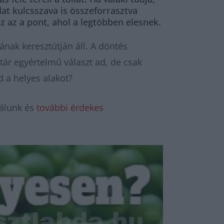
at kulcsszava is összeforrasztva
ez az a pont, ahol a legtöbben elesnek.
ának keresztútján áll. A döntés
tár egyértelmű választ ad, de csak
d a helyes alakot?
álunk és
további érdekes