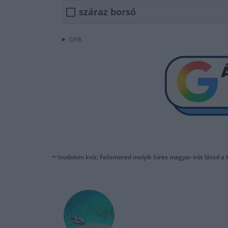
száraz borsó
GYIK
Irodalom kvíz: Felismered melyik híres magyar írót látod a