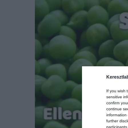
Keresztla
If you wish 
sensitive in
confirm you
continue se
information 
further disc
participants