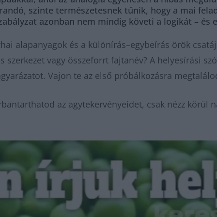
andó, szinte természetesnek tűnik, hogy a mai felad
 szabályzat azonban nem mindig követi a logikát – és 
nyhai alapanyagok és a különírás–egybeírás örök csatáj
 szerkezet vagy összeforrt fajtanév? A helyesírási szó
gyarázatot. Vajon te az első próbálkozásra megtalálo
bantarthatod az agytekervényeidet, csak nézz körül n