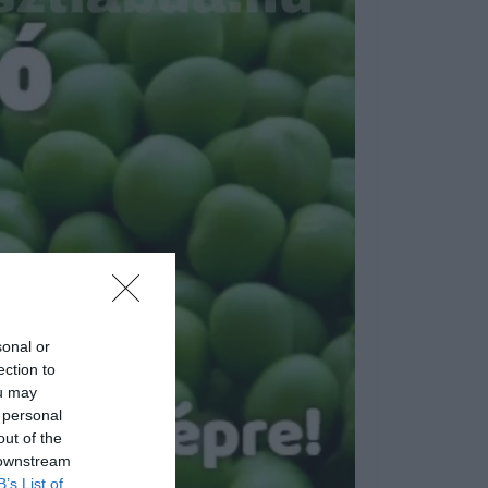
sonal or
ection to
ou may
 personal
out of the
 downstream
B’s List of