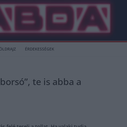
ÖLDRAJZ
ÉRDEKESSÉGEK
borsó”, te is abba a
elé tereli a tollat. Ha valaki tudja,