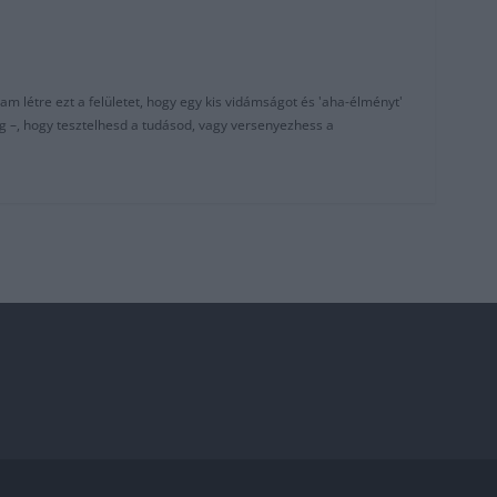
am létre ezt a felületet, hogy egy kis vidámságot és 'aha-élményt'
g –, hogy tesztelhesd a tudásod, vagy versenyezhess a