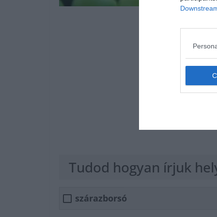
Downstream 
Persona
Tudod hogyan írjuk he
szárazborsó