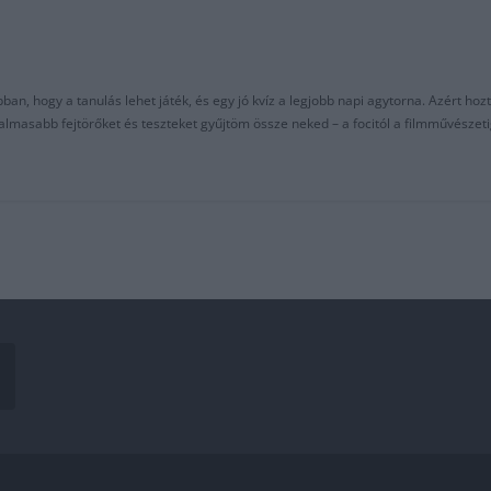
an, hogy a tanulás lehet játék, és egy jó kvíz a legjobb napi agytorna. Azért hozt
asabb fejtörőket és teszteket gyűjtöm össze neked – a focitól a filmművészeti