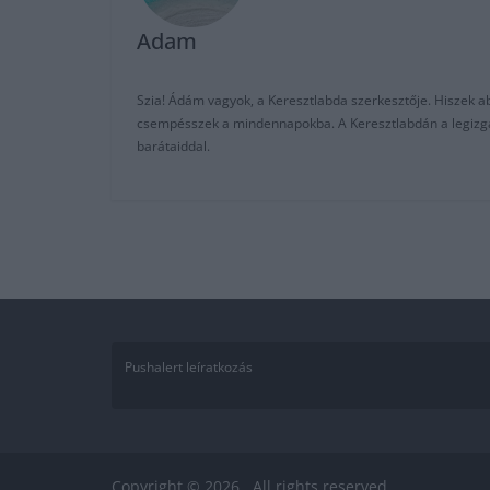
Adam
Szia! Ádám vagyok, a Keresztlabda szerkesztője. Hiszek abb
csempésszek a mindennapokba. A Keresztlabdán a legizgalm
barátaiddal.
Pushalert leíratkozás
Copyright © 2026
. All rights reserved.