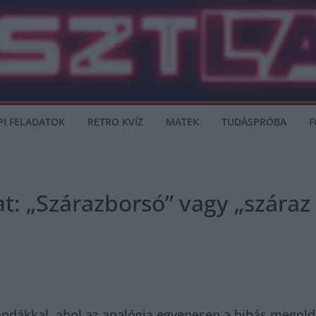
PI FELADATOK
RETRO KVÍZ
MATEK
TUDÁSPRÓBA
F
t: „Szárazborsó” vagy „száraz 
pdákkal, ahol az analógia egyenesen a hibás megoldás f