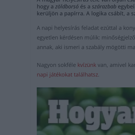
hogy a
zöldborsó
és a
szárazbab
egybeír
kerüljön a papírra. A logika csábít, a
A napi helyesírás feladat ezúttal a ko
egyetlen kérdésen múlik: minőségjelzős
annak, aki ismeri a szabály mögötti ma
Nagyon sokféle
kvízünk
van, amivel kar
napi játékokat találhatsz
.