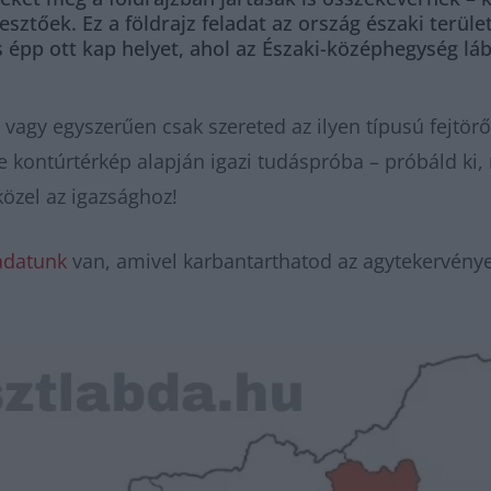
ztőek. Ez a földrajz feladat az ország északi terüle
lés épp ott kap helyet, ahol az Északi-középhegység 
vagy egyszerűen csak szereted az ilyen típusú fejtörő
kontúrtérkép alapján igazi tudáspróba – próbáld ki, m
közel az igazsághoz!
adatunk
van, amivel karbantarthatod az agytekervényei