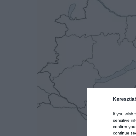
Keresztla
If you wish 
sensitive in
confirm you
continue se