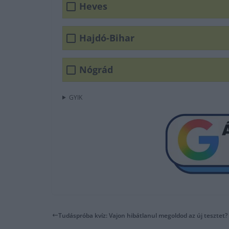
Heves
Hajdó-Bihar
Nógrád
GYIK
Tudáspróba kvíz: Vajon hibátlanul megoldod az új tesztet?