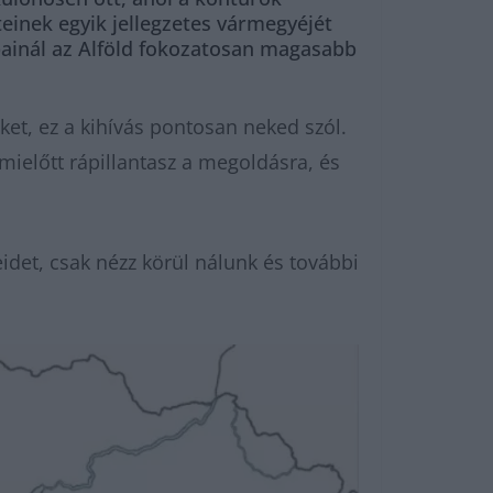
teinek egyik jellegzetes vármegyéjét
lábainál az Alföld fokozatosan magasabb
ket, ez a kihívás pontosan neked szól.
ielőtt rápillantasz a megoldásra, és
det, csak nézz körül nálunk és további