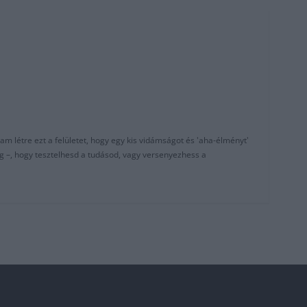
am létre ezt a felületet, hogy egy kis vidámságot és 'aha-élményt'
g –, hogy tesztelhesd a tudásod, vagy versenyezhess a