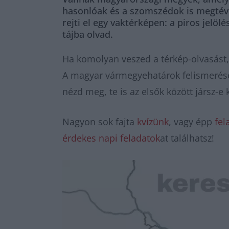
hasonlóak és a szomszédok is megtéves
rejti el egy vaktérképen: a piros jelö
tájba olvad.
Ha komolyan veszed a térkép-olvasást, 
A magyar vármegyehatárok felismerése 
nézd meg, te is az elsők között jársz-e 
Nagyon sok fajta
kvízünk
, vagy épp
fel
érdekes napi feladatok
at találhatsz!