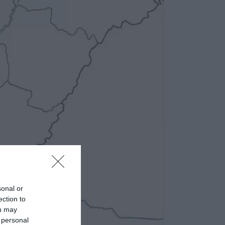
sonal or
ection to
ou may
 personal