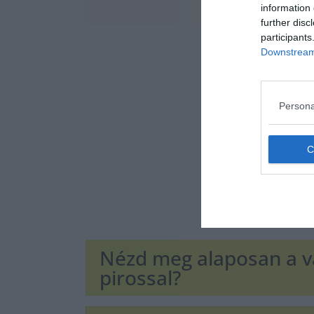
information 
further disc
participants
Downstream 
Persona
Nézd meg alaposan a va
pirossal?