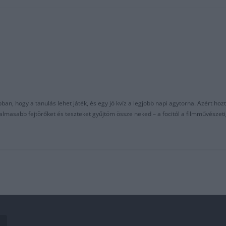
an, hogy a tanulás lehet játék, és egy jó kvíz a legjobb napi agytorna. Azért hozt
asabb fejtörőket és teszteket gyűjtöm össze neked – a focitól a filmművészeti