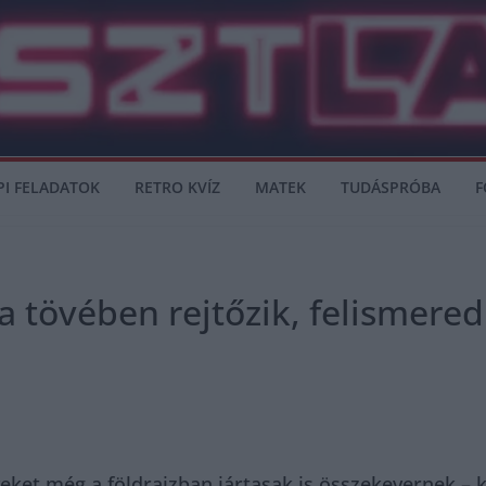
PI FELADATOK
RETRO KVÍZ
MATEK
TUDÁSPRÓBA
F
ra tövében rejtőzik, felismere
et még a földrajzban jártasak is összekevernek – k