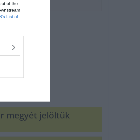
out of the
 downstream
B’s List of
r megyét jelöltük