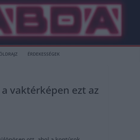
ÖLDRAJZ
ÉRDEKESSÉGEK
d a vaktérképen ezt az
ülönösen ott, ahol a kontúrok