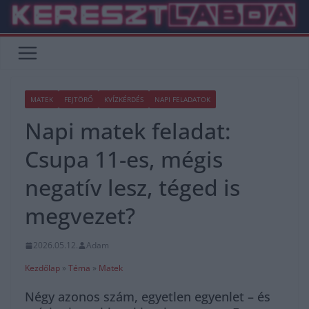
Skip
to
content
MATEK
FEJTÖRŐ
KVÍZKÉRDÉS
NAPI FELADATOK
Napi matek feladat:
Csupa 11-es, mégis
negatív lesz, téged is
megvezet?
2026.05.12.
Adam
Kezdőlap
»
Téma
»
Matek
Négy azonos szám, egyetlen egyenlet – és