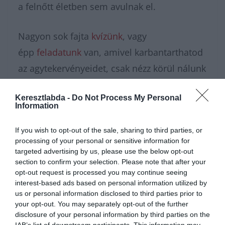
a felnőtt életben sem avulnak el.
Nagyon sok fajta
kvízünk
, vagy
épp
feladatunk
van, amivel karbantarthatod
az agytekervényeidet, csak nézz körül nálunk
és további
érdekes napi
Keresztlabda -
Do Not Process My Personal
feladatok
at találhatsz!
Information
If you wish to opt-out of the sale, sharing to third parties, or
processing of your personal or sensitive information for
targeted advertising by us, please use the below opt-out
section to confirm your selection. Please note that after your
opt-out request is processed you may continue seeing
interest-based ads based on personal information utilized by
us or personal information disclosed to third parties prior to
your opt-out. You may separately opt-out of the further
disclosure of your personal information by third parties on the
IAB’s list of downstream participants. This information may