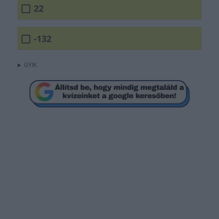
22
-132
GYIK