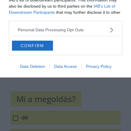
also be disclosed by us to third parties on the
IAB’s List of
Hirdetés
Downstream Participants
that may further disclose it to other
third parties.
Personal Data Processing Opt Outs
CONFIRM
Data Deletion
Data Access
Privacy Policy
Mi a megoldás?
-99