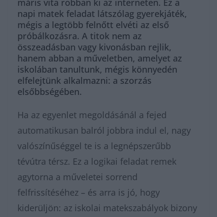
máris vita robban ki az interneten. Ez a
napi matek feladat látszólag gyerekjáték,
mégis a legtöbb felnőtt elvéti az első
próbálkozásra. A titok nem az
összeadásban vagy kivonásban rejlik,
hanem abban a műveletben, amelyet az
iskolában tanultunk, mégis könnyedén
elfelejtünk alkalmazni: a szorzás
elsőbbségében.
Ha az egyenlet megoldásánál a fejed
automatikusan balról jobbra indul el, nagy
valószínűséggel te is a legnépszerűbb
tévútra térsz. Ez a logikai feladat remek
agytorna a műveletei sorrend
felfrissítéséhez – és arra is jó, hogy
kiderüljön: az iskolai matekszabályok bizony