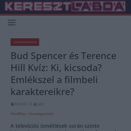
Skip
to
content
UNCATEGORIZED
Bud Spencer és Terence
Hill Kvíz: Ki, kicsoda?
Emlékszel a filmbeli
karaktereikre?
2026.05.12.
Judit
Kezdőlap
»
Uncategorized
A televíziós ismétlések során szinte