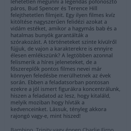
lehetetlen megunni a legendás pofonosztó
páros, Bud Spencer és Terence Hill
felejthetetlen filmjeit. Egy ilyen filmes kvíz
kitöltése nagyszerűen felidézi azokat a
vidám estéket, amikor a hagymás bab és a
hatalmas bunyók garantálták a
szórakozást. A történeteket szinte kívülről
fújjuk, de vajon a karakterekre is ennyire
élesen emlékszünk? A legtöbben azonnal
felismerik a híres jeleneteket, de a
főszereplők pontos filmes nevei már
könnyen feledésbe merülhetnek az évek
során. Ebben a feladatsorban pontosan
ezekre a jól ismert figurákra koncentrálunk,
hiszen a feladatod az lesz, hogy kitaláld,
melyik moziban hogy hívták a
kedvenceinket. Lássuk, tényleg akkora
rajongó vagy-e, mint hiszed!
Bambino, Trinity vagy éppen Charlie Firpo