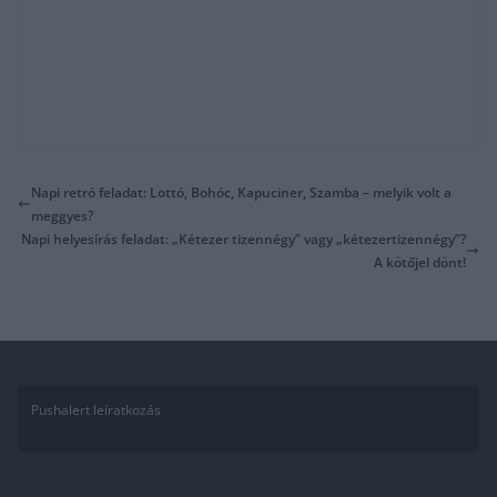
Napi retró feladat: Lottó, Bohóc, Kapuciner, Szamba – melyik volt a
meggyes?
Napi helyesírás feladat: „Kétezer tizennégy” vagy „kétezertizennégy”?
A kötőjel dönt!
Pushalert leíratkozás