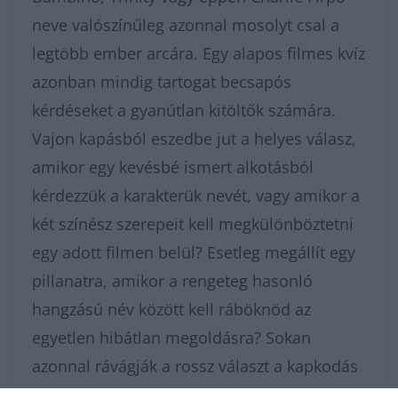
neve valószínűleg azonnal mosolyt csal a
legtöbb ember arcára. Egy alapos filmes kvíz
azonban mindig tartogat becsapós
kérdéseket a gyanútlan kitöltők számára.
Vajon kapásból eszedbe jut a helyes válasz,
amikor egy kevésbé ismert alkotásból
kérdezzük a karakterük nevét, vagy amikor a
két színész szerepeit kell megkülönböztetni
egy adott filmen belül? Esetleg megállít egy
pillanatra, amikor a rengeteg hasonló
hangzású név között kell ráböknöd az
egyetlen hibátlan megoldásra? Sokan
azonnal rávágják a rossz választ a kapkodás
miatt, pedig a jelenetek felidézése sokat