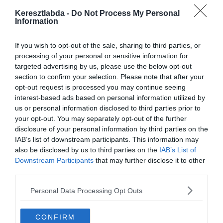
segít. Egy pici odafigyeléssel ez a
Keresztlabda -
Do Not Process My Personal
Information
szórakoztató kvíz is simán lehozható
hibátlanra. Mutasd meg az ismerősöknek,
If you wish to opt-out of the sale, sharing to third parties, or
processing of your personal or sensitive information for
mennyire jól ismered a páros munkásságát.
targeted advertising by us, please use the below opt-out
section to confirm your selection. Please note that after your
opt-out request is processed you may continue seeing
Ha szeretsz ilyen filmes témákon agyalni, és
interest-based ads based on personal information utilized by
szívesen dumálnál a kedvenc jeleneteidről
us or personal information disclosed to third parties prior to
your opt-out. You may separately opt-out of the further
másokkal, ugorj be a
Kvízkuckó Facebook
disclosure of your personal information by third parties on the
csoportunkba
! Odabent egy nagyszerű
IAB’s list of downstream participants. This information may
also be disclosed by us to third parties on the
IAB’s List of
közösség vár, és minden napra jut valami új
Downstream Participants
that may further disclose it to other
izgalmas kvíz a tagoknak. Ha pedig rögtön
third parties.
pörgetnéd tovább a kérdéseket, a
Personal Data Processing Opt Outs
tudáspróba
rovatunkban rengeteg tesztet
találsz. Ha inkább pihennél egy jót a sok név
CONFIRM