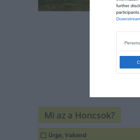
further disc
participants
Downstream 
Persona
Mi az a Honcsok?
Ürge, Vakond