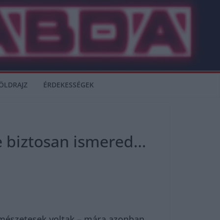
ÖLDRAJZ
ÉRDEKESSÉGEK
 te biztosan ismered…
ermészetesek voltak – mára azonban