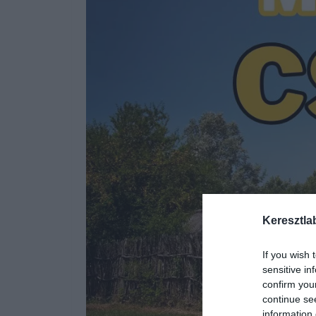
Keresztla
If you wish 
sensitive in
confirm you
continue se
information 