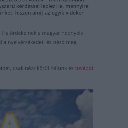
gyszerű kérdéssel leplezi le, mennyire
inket, hiszen amit az egyik vidéken
at. Ha érdekelnek a magyar népnyelv
eld a nyelvérzékedet, és nézd meg,
idet, csak nézz körül nálunk és
további