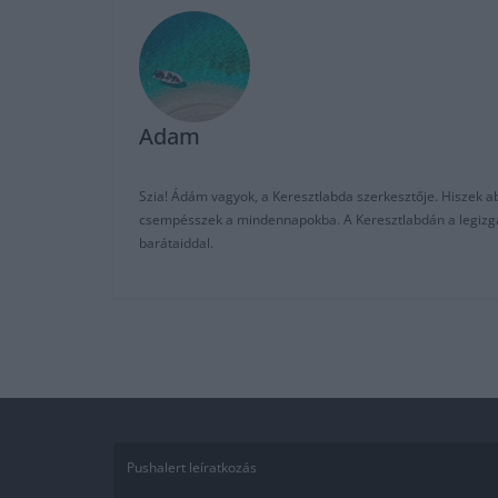
Adam
Szia! Ádám vagyok, a Keresztlabda szerkesztője. Hiszek abb
csempésszek a mindennapokba. A Keresztlabdán a legizgalm
barátaiddal.
Pushalert leíratkozás