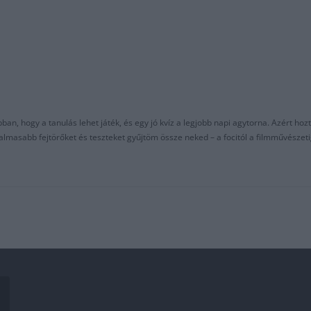
an, hogy a tanulás lehet játék, és egy jó kvíz a legjobb napi agytorna. Azért hozt
asabb fejtörőket és teszteket gyűjtöm össze neked – a focitól a filmművészeti