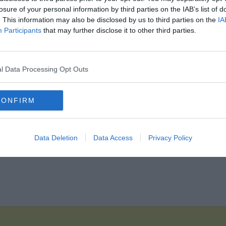
losure of your personal information by third parties on the IAB’s list of
. This information may also be disclosed by us to third parties on the
IA
Hirdetés
Participants
that may further disclose it to other third parties.
l Data Processing Opt Outs
CONFIRM
Data Deletion
Data Access
Privacy Policy