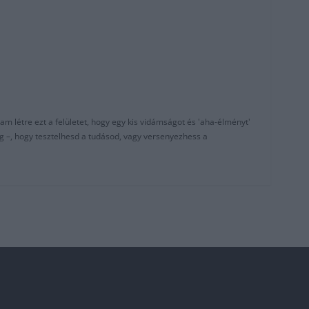
am létre ezt a felületet, hogy egy kis vidámságot és 'aha-élményt'
g –, hogy tesztelhesd a tudásod, vagy versenyezhess a