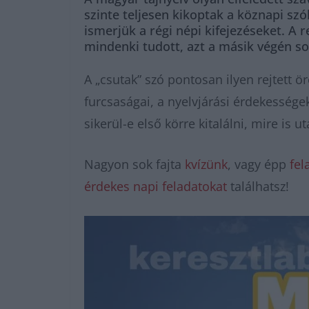
szinte teljesen kikoptak a köznapi szók
ismerjük a régi népi kifejezéseket. A 
mindenki tudott, azt a másik végén so
A „csutak” szó pontosan ilyen rejtett ö
furcsaságai, a nyelvjárási érdekességek
sikerül-e első körre kitalálni, mire is u
Nagyon sok fajta
kvízünk
, vagy épp
fel
érdekes napi feladatokat
találhatsz!