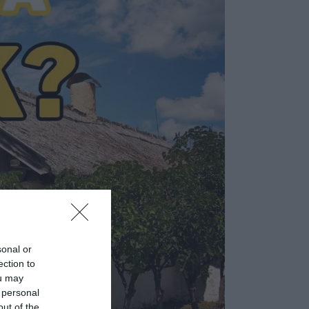
sonal or
ection to
ou may
 personal
out of the