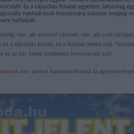
incsből. Ez a tájszólás feladat egyetlen, látszólag e
regionális nyelvjárások kincsestára sokszor meglep m
sem hallották.
rökség: van, aki azonnal ráismer, van, aki csak találg
 és a tájszólás kvízek, ez a feladat neked szól. Teszt
tal ez az ősi, keleti vidékeken fennmaradt szó!
adatunk
van, amivel karbantarthatod az agytekervénye