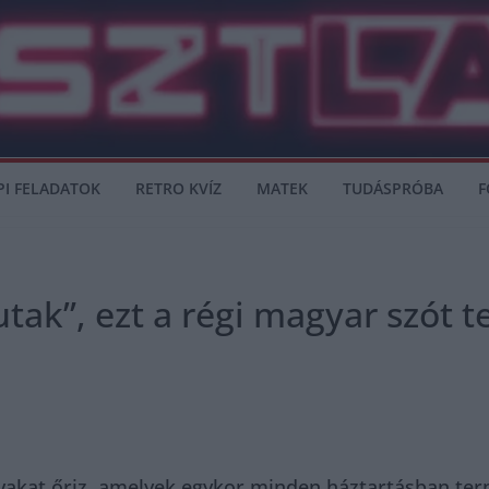
PI FELADATOK
RETRO KVÍZ
MATEK
TUDÁSPRÓBA
F
sutak”, ezt a régi magyar szót
zavakat őriz, amelyek egykor minden háztartásban t