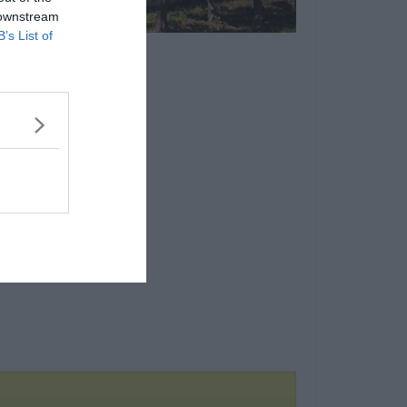
 downstream
B’s List of