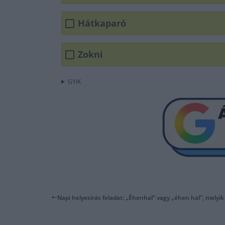
Hátkaparó
Zokni
GYIK
Napi helyesírás feladat: „Éhenhal” vagy „éhen hal”, melyik