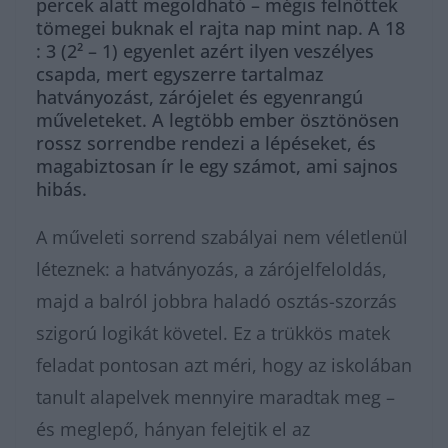
percek alatt megoldható – mégis felnőttek
tömegei buknak el rajta nap mint nap. A 18
: 3 (2² – 1) egyenlet azért ilyen veszélyes
csapda, mert egyszerre tartalmaz
hatványozást, zárójelet és egyenrangú
műveleteket. A legtöbb ember ösztönösen
rossz sorrendbe rendezi a lépéseket, és
magabiztosan ír le egy számot, ami sajnos
hibás.
A műveleti sorrend szabályai nem véletlenül
léteznek: a hatványozás, a zárójelfeloldás,
majd a balról jobbra haladó osztás-szorzás
szigorú logikát követel. Ez a trükkös matek
feladat pontosan azt méri, hogy az iskolában
tanult alapelvek mennyire maradtak meg –
és meglepő, hányan felejtik el az