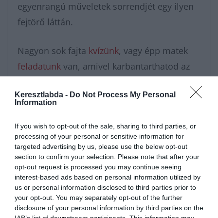
egyenrangú műveletek sorrendjét egy ilyen
fejtörő láttán.
Nagyon sok fajta
kvízünk
, vagy épp matek
feladatunk
van, amivel karbantarthatod az
agytekervényeidet, csak nézz körül nálunk és
Keresztlabda -
Do Not Process My Personal
további
érdekes napi feladatok
at találhatsz!
Information
If you wish to opt-out of the sale, sharing to third parties, or
processing of your personal or sensitive information for
targeted advertising by us, please use the below opt-out
section to confirm your selection. Please note that after your
opt-out request is processed you may continue seeing
interest-based ads based on personal information utilized by
us or personal information disclosed to third parties prior to
your opt-out. You may separately opt-out of the further
disclosure of your personal information by third parties on the
IAB’s list of downstream participants. This information may