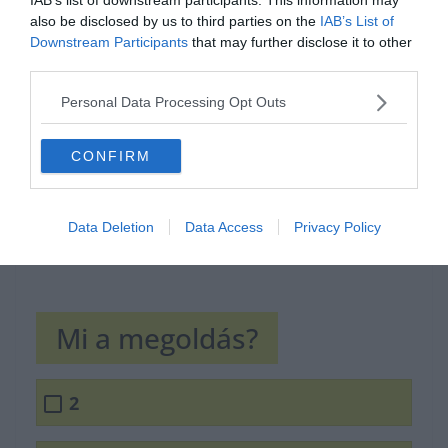
also be disclosed by us to third parties on the
IAB’s List of
Hirdetés
Downstream Participants
that may further disclose it to other
third parties.
Personal Data Processing Opt Outs
CONFIRM
Data Deletion
Data Access
Privacy Policy
Mi a megoldás?
2