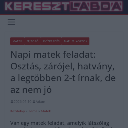
Skip
to
content
MATEK
FEJTÖRŐ
KVÍZKÉRDÉS
NAPI FELADATOK
Napi matek feladat:
Osztás, zárójel, hatvány,
a legtöbben 2-t írnak, de
az nem jó
2026.05.10.
Adam
Kezdőlap
»
Téma
»
Matek
Van egy matek feladat, amelyik látszólag