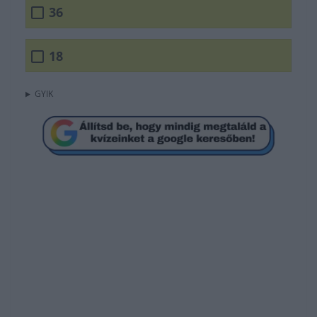
36
18
GYIK