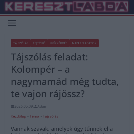
Skip
to
content
TÁJSZÓLÁS
FEJTÖRŐ
KVÍZKÉRDÉS
NAPI FELADATOK
Tájszólás feladat:
Kolompér – a
nagymamád még tudta,
te vajon rájössz?
2026.05.09.
Adam
Kezdőlap
»
Téma
»
Tájszólás
Vannak szavak, amelyek úgy tűnnek el a