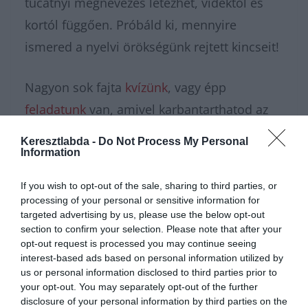
tucatnyi megnevezés létezhet, vidéktől és
kortól függően. Próbáld ki, mennyire
ismered a nyelvi örökségünk rejtett kincseit!
Nagyon sok fajta
kvízünk
, vagy épp
feladatunk
van, amivel karbantarthatod az
agytekervényeidet, csak nézz körül nálunk és
Keresztlabda -
Do Not Process My Personal
további érdekes napi feladatokat
találhatsz!
Information
If you wish to opt-out of the sale, sharing to third parties, or
processing of your personal or sensitive information for
targeted advertising by us, please use the below opt-out
section to confirm your selection. Please note that after your
opt-out request is processed you may continue seeing
interest-based ads based on personal information utilized by
us or personal information disclosed to third parties prior to
your opt-out. You may separately opt-out of the further
disclosure of your personal information by third parties on the