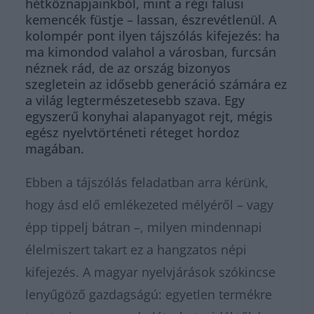
hétköznapjainkból, mint a régi falusi
kemencék füstje – lassan, észrevétlenül. A
kolompér pont ilyen tájszólás kifejezés: ha
ma kimondod valahol a városban, furcsán
néznek rád, de az ország bizonyos
szegletein az idősebb generáció számára ez
a világ legtermészetesebb szava. Egy
egyszerű konyhai alapanyagot rejt, mégis
egész nyelvtörténeti réteget hordoz
magában.
Ebben a tájszólás feladatban arra kérünk,
hogy ásd elő emlékezeted mélyéről – vagy
épp tippelj bátran –, milyen mindennapi
élelmiszert takart ez a hangzatos népi
kifejezés. A magyar nyelvjárások szókincse
lenyűgöző gazdagságú: egyetlen termékre