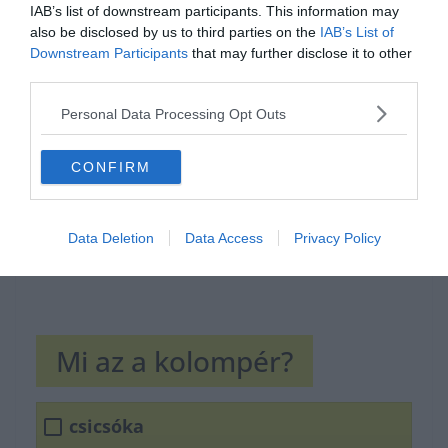
IAB’s list of downstream participants. This information may
also be disclosed by us to third parties on the
IAB’s List of
Hirdetés
Downstream Participants
that may further disclose it to other
third parties.
Personal Data Processing Opt Outs
CONFIRM
Data Deletion
Data Access
Privacy Policy
Mi az a kolompér?
csicsóka