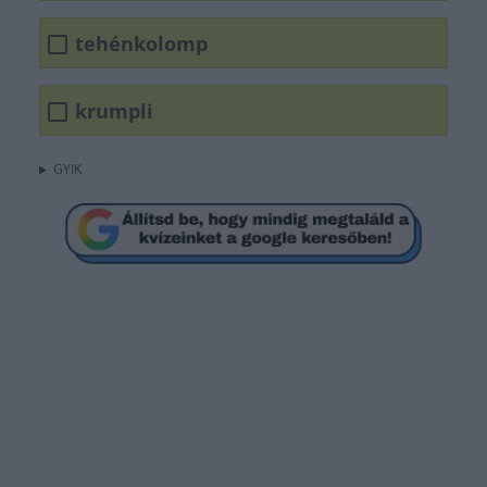
tehénkolomp
krumpli
GYIK