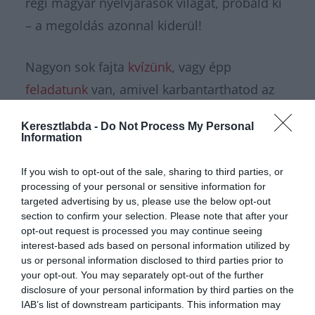
régi magyar nyelvjárások világát, próbáld ki
– a megoldás azonnal kiderül!
Nagyon sok fajta
kvízünk
, vagy épp
feladatunk
van, amivel karbantarthatod az
agytekervényeidet, csak nézz körül nálunk és
Keresztlabda -
Do Not Process My Personal
további érdekes napi feladatokat
találhatsz!
Information
If you wish to opt-out of the sale, sharing to third parties, or
processing of your personal or sensitive information for
targeted advertising by us, please use the below opt-out
section to confirm your selection. Please note that after your
opt-out request is processed you may continue seeing
interest-based ads based on personal information utilized by
us or personal information disclosed to third parties prior to
your opt-out. You may separately opt-out of the further
disclosure of your personal information by third parties on the
IAB’s list of downstream participants. This information may