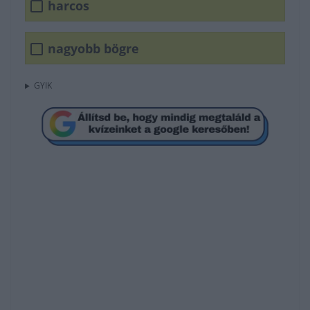
harcos
nagyobb bögre
GYIK