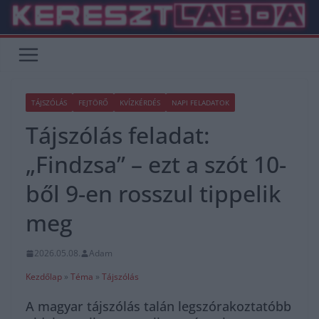
Skip
to
content
TÁJSZÓLÁS
FEJTÖRŐ
KVÍZKÉRDÉS
NAPI FELADATOK
Tájszólás feladat:
„Findzsa” – ezt a szót 10-
ből 9-en rosszul tippelik
meg
2026.05.08.
Adam
Kezdőlap
»
Téma
»
Tájszólás
A magyar tájszólás talán legszórakoztatóbb