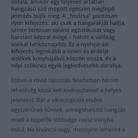
oldala, amikor egy teljesen ártatlan
hangzású szó mögött egészen meglepő
jelentés bújik meg. A „findzsa” pontosan
ilyen kifejezés: aki csak a hangalakját hallja,
szinte biztosan valami egzotikusat vagy
harciast képzel mögé – holott a valóság
sokkal hétköznapibb. Ez a nyelvjárási
kifejezés leginkább a keleti és erdélyi
vidékek konyhájából köszön vissza, és a
népi szókincs egyik legkedvesebb darabja.
Ebben a rövid tájszólás feladatban három
lehetőség közül kell kiválasztanod a helyes
jelentést. Bár a válaszopciók elsőre
egyszerűnek tűnnek, a megtévesztő hangzás
miatt a tippelők többsége rossz irányba
indul. Ha kíváncsi vagy, mennyire ismered a