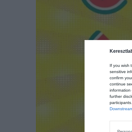
Keresztla
If you wish 
sensitive in
confirm you
continue se
information 
further disc
participants
Downstream 
Persona