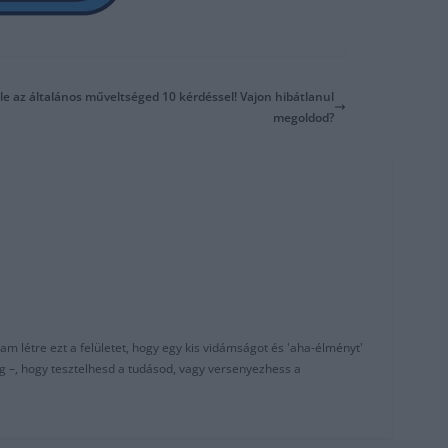
 le az általános műveltséged 10 kérdéssel! Vajon hibátlanul
megoldod?
am létre ezt a felületet, hogy egy kis vidámságot és 'aha-élményt'
g –, hogy tesztelhesd a tudásod, vagy versenyezhess a