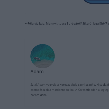
Földrajz kvíz: Mennyit tudsz Európáról? Sikerül legalább 7
Adam
Szia! Ádám vagyok, a Keresztlabda szerkesztője. Hiszek abb
csempésszek a mindennapokba. A Keresztlabdán a legizgalm
barátaiddal.