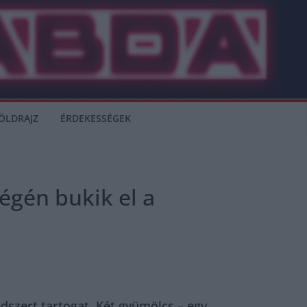
ÖLDRAJZ
ÉRDEKESSÉGEK
égén bukik el a
dszert tartogat. Két gyümölcs – egy