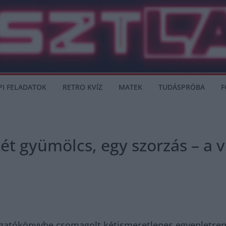
PI FELADATOK
RETRO KVÍZ
MATEK
TUDÁSPRÓBA
F
ét gyümölcs, egy szorzás – a v
orgatókönyvbe csomagolt kétismeretlenes egyenletren