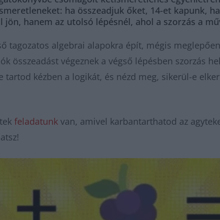
 ismeretleneket: ha összeadjuk őket, 14-et kapunk, ha
 jön, hanem az utolsó lépésnél, ahol a szorzás a mű
első tagozatos algebrai alapokra épít, mégis meglepő
ók összeadást végeznek a végső lépésben szorzás hely
 tartod kézben a logikát, és nézd meg, sikerül-e elker
atek
feladatunk
van, amivel karbantarthatod az agyteke
hatsz!