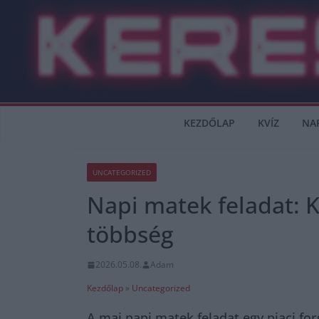
Skip
to
content
KEZDŐLAP
KVÍZ
NA
UNCATEGORIZED
Napi matek feladat: K
többség
2026.05.08.
Adam
Kezdőlap
»
Uncategorized
A mai napi matek feladat egy piaci f