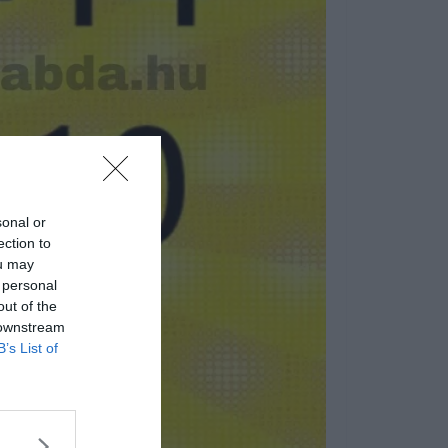
sonal or
ection to
ou may
 personal
out of the
 downstream
B’s List of