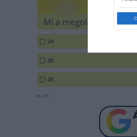
Mi a megoldás?
24
20
28
GYIK