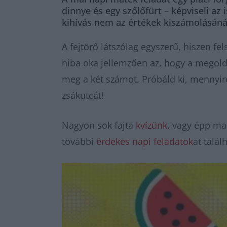
dinnye és egy szőlőfürt – képviseli az
kihívás nem az értékek kiszámolásánál
A fejtörő látszólag egyszerű, hiszen f
hiba oka jellemzően az, hogy a megold
meg a két számot. Próbáld ki, mennyire
zsákutcát!
Nagyon sok fajta
kvízünk
, vagy épp m
további
érdekes napi feladatok
at talál