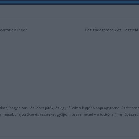
 pontot elérned?
Heti tudáspróba kvíz: Teszteld
an, hogy a tanulás lehet játék, és egy jó kvíz a legjobb napi agytorna. Azért hozt
asabb fejtörőket és teszteket gyűjtöm össze neked – a focitól a filmművészeti