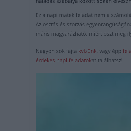
haladás szabálya között sokan elveszne
Ez a napi matek feladat nem a számolá
Az osztás és szorzás egyenrangúságának
máris magyarázható, miért oszt meg il
Nagyon sok fajta
kvízünk
, vagy épp
fel
érdekes napi feladatok
at találhatsz!