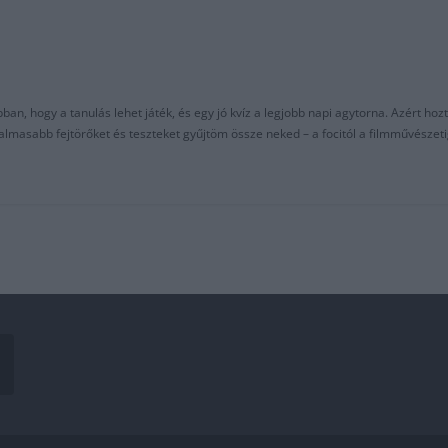
an, hogy a tanulás lehet játék, és egy jó kvíz a legjobb napi agytorna. Azért hozt
asabb fejtörőket és teszteket gyűjtöm össze neked – a focitól a filmművészeti