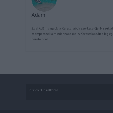
Adam
Szia! Ádám vagyok, a Keresztlabda szerkesztője. Hiszek abb
csempésszek a mindennapokba. A Keresztlabdán a legizgalm
barátaiddal.
Pushalert leíratkozás