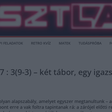
PI FELADATOK
RETRO KVÍZ
MATEK
TUDÁSPRÓBA
F
 : 3(9-3) – két tábor, egy igaz
olyan alapszabály, amelyet egyszer megtanultunk – azt
ont erre a vak foltra tapintanak rá: a zárójel előtti r