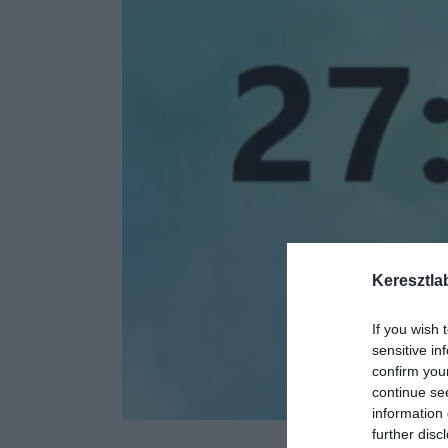
Keresztla
If you wish 
sensitive in
confirm you
continue se
information 
further disc