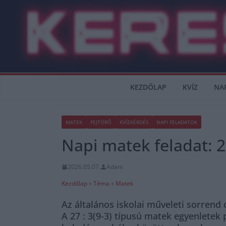
Skip
to
content
KEZDŐLAP
KVÍZ
NA
MATEK
FEJTÖRŐ
KVÍZKÉRDÉS
NAPI FELADATOK
Napi matek feladat: 27
2026.05.07.
Adam
Kezdőlap
»
Téma
»
Matek
Az általános iskolai műveleti sorrend 
A 27 : 3(9-3) típusú matek egyenletek p