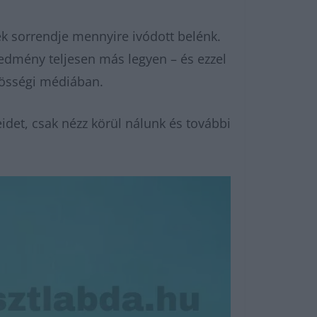
k sorrendje mennyire ivódott belénk.
redmény teljesen más legyen – és ezzel
zösségi médiában.
det, csak nézz körül nálunk és további