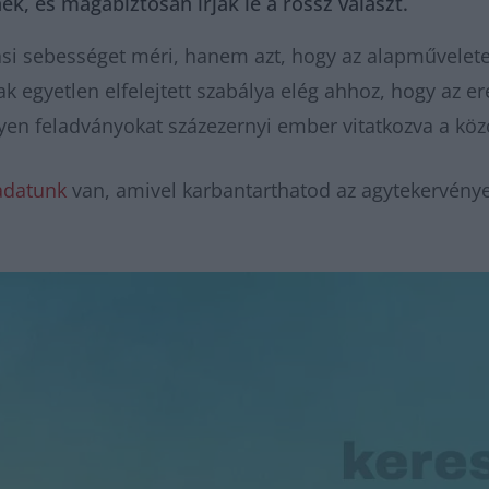
k, és magabiztosan írják le a rossz választ.
si sebességet méri, hanem azt, hogy az alapművelete
 egyetlen elfelejtett szabálya elég ahhoz, hogy az e
yen feladványokat százezernyi ember vitatkozva a kö
adatunk
van, amivel karbantarthatod az agytekervényei