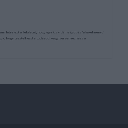
am létre ezt a felületet, hogy egy kis vidámságot és 'aha-élményt'
g –, hogy tesztelhesd a tudásod, vagy versenyezhess a