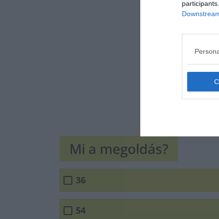
participants
Downstream 
Persona
Mi a megoldás?
36
54