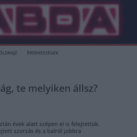
ÖLDRAJZ
ÉRDEKESSÉGEK
ság, te melyiken állsz?
án évek alatt szépen el is felejtettük.
ejtett szorzás és a balról jobbra