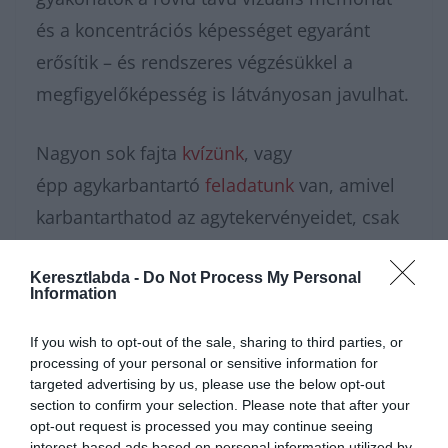
és a koncentrációs képességet egyaránt
erősítik – és rendszeres végzésükkel a
megfigyelőképesség is látványosan javulhat.
Nagyon sok fajta
kvízünk
, vagy
épp agykarbantartó
feladatunk
van, amivel
karbantarthatod az agytekervényeidet, csak
nézz körül nálunk és
további érdekes napi
Keresztlabda -
feladatokat
találhatsz!
Do Not Process My Personal
Information
If you wish to opt-out of the sale, sharing to third parties, or
processing of your personal or sensitive information for
targeted advertising by us, please use the below opt-out
section to confirm your selection. Please note that after your
opt-out request is processed you may continue seeing
interest-based ads based on personal information utilized by