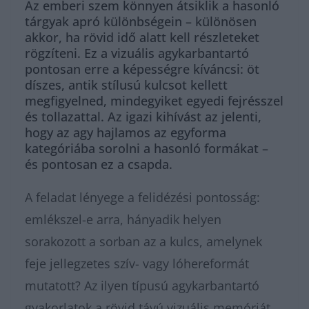
Az emberi szem könnyen átsiklik a hasonló
tárgyak apró különbségein – különösen
akkor, ha rövid idő alatt kell részleteket
rögzíteni. Ez a vizuális agykarbantartó
pontosan erre a képességre kíváncsi: öt
díszes, antik stílusú kulcsot kellett
megfigyelned, mindegyiket egyedi fejrésszel
és tollazattal. Az igazi kihívást az jelenti,
hogy az agy hajlamos az egyforma
kategóriába sorolni a hasonló formákat –
és pontosan ez a csapda.
A feladat lényege a felidézési pontosság:
emlékszel-e arra, hányadik helyen
sorakozott a sorban az a kulcs, amelynek
feje jellegzetes szív- vagy lóhereformát
mutatott? Az ilyen típusú agykarbantartó
gyakorlatok a rövid távú vizuális memóriát