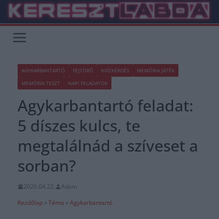
Skip
to
content
AGYKARBANTARTÓ
FEJTÖRŐ
KVÍZKÉRDÉS
MEMÓRIA JÁTÉK
MEMÓRIA TESZT
NAPI FELADATOK
Agykarbantartó feladat:
5 díszes kulcs, te
megtalálnád a szíveset a
sorban?
2026.04.22.
Adam
Kezdőlap
»
Téma
»
Agykarbantartó