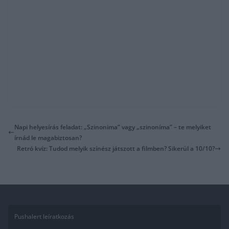
Napi helyesírás feladat: „Szinonima” vagy „szinoníma” – te melyiket
írnád le magabiztosan?
Retró kvíz: Tudod melyik színész játszott a filmben? Sikerül a 10/10?
Pushalert leíratkozás