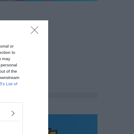
sonal or
ection to
ou may
 personal
out of the
 downstream
B’s List of