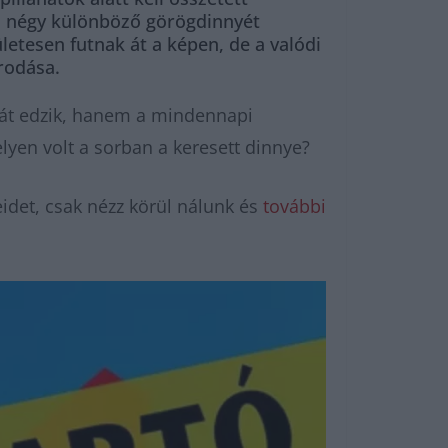
an négy különböző görögdinnyét
letesen futnak át a képen, de a valódi
orodása.
iát edzik, hanem a mindennapi
helyen volt a sorban a keresett dinnye?
idet, csak nézz körül nálunk és
további