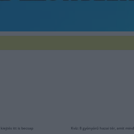
kiejtés itt is becsap
Kvíz: 8 gyönyörű hazai tér, amit mi