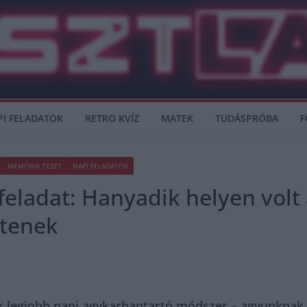
PI FELADATOK
RETRO KVÍZ
MATEK
TUDÁSPRÓBA
F
MEMÓRIA TESZT
NAPI FELADATOK
eladat: Hanyadik helyen volt 
tenek
ik legjobb napi agykarbantartó módszer – agyunknak pi