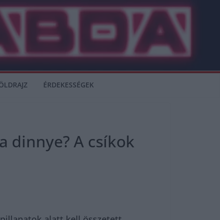
ÖLDRAJZ
ÉRDEKESSÉGEK
a dinnye? A csíkok
llanatok alatt kell összetett