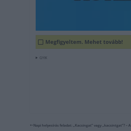
Megfigyeltem. Mehet tovább!
GYIK
Napi helyesírás feladat: „Kacsingat” vagy „kacsintgat”? – A 