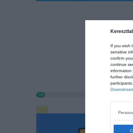
Keresztla
If you wish 
sensitive in
confirm you
continue se
information 
further disc
participants
Downstream 
0%
Persona