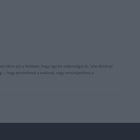
am létre ezt a felületet, hogy egy kis vidámságot és 'aha-élményt'
g –, hogy tesztelhesd a tudásod, vagy versenyezhess a