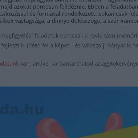
 majd azokat pontosan felidéznie. Ebben a feladatb
síkozással és formával rendelkezett. Sokan csak felü
 csíkok vastagsága, a dinnye dőlésszöge, a szár kunk
n megfigyelési feladatok nemcsak a rövid távú memór
fejlesztik. Idézd fel a képet – és válaszolj: hányadik 
adatunk
van, amivel karbantarthatod az agytekervénye