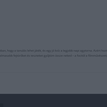
an, hogy a tanulás lehet játék, és egy jó kvíz a legjobb napi agytorna. Azért hozt
asabb fejtörőket és teszteket gyűjtöm össze neked – a focitól a filmművészeti