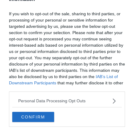
következő kihívásra, a
tudáspróba
rovatunkban rengeteg további tesztet találsz.
If you wish to opt-out of the sale, sharing to third parties, or
processing of your personal or sensitive information for
Kicsit lazítanál olvasás helyett? A
targeted advertising by us, please use the below opt-out
section to confirm your selection. Please note that after your
Keresztlabda YouTube csatornája
jobbnál
opt-out request is processed you may continue seeing
jobb videókkal vár.
interest-based ads based on personal information utilized by
us or personal information disclosed to third parties prior to
your opt-out. You may separately opt-out of the further
disclosure of your personal information by third parties on the
IAB’s list of downstream participants. This information may
also be disclosed by us to third parties on the
IAB’s List of
Downstream Participants
that may further disclose it to other
third parties.
Personal Data Processing Opt Outs
CONFIRM
Hirdetés