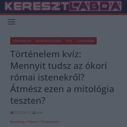
Skip
to
content
TÖRTÉNELEM
ÁLTALÁNOS KVÍZEK
KVÍZ
TUDÁSPRÓBA
Történelem kvíz:
Mennyit tudsz az ókori
római istenekről?
Átmész ezen a mitológia
teszten?
2026.04.12.
Judit
Kezdőlap
»
Téma
»
Történelem