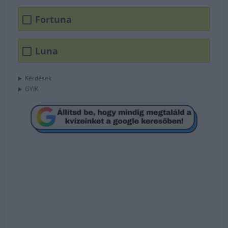
Fortuna
Luna
Kérdések
GYIK