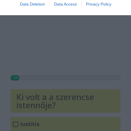
Data Deletion
Data Access
Privacy Policy
0%
Ki volt a a szerencse
istennője?
Iustitia