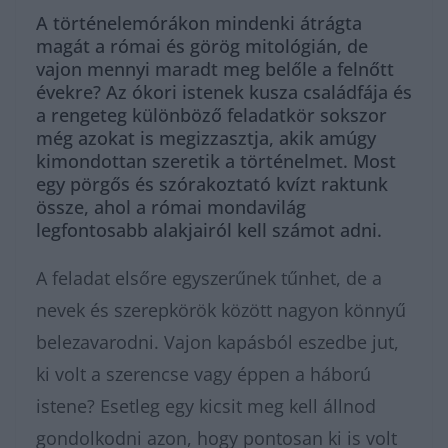
A történelemórákon mindenki átrágta
magát a római és görög mitológián, de
vajon mennyi maradt meg belőle a felnőtt
évekre? Az ókori istenek kusza családfája és
a rengeteg különböző feladatkör sokszor
még azokat is megizzasztja, akik amúgy
kimondottan szeretik a történelmet. Most
egy pörgős és szórakoztató kvízt raktunk
össze, ahol a római mondavilág
legfontosabb alakjairól kell számot adni.
A feladat elsőre egyszerűnek tűnhet, de a
nevek és szerepkörök között nagyon könnyű
belezavarodni. Vajon kapásból eszedbe jut,
ki volt a szerencse vagy éppen a háború
istene? Esetleg egy kicsit meg kell állnod
gondolkodni azon, hogy pontosan ki is volt