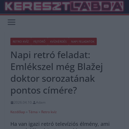
Skip
to
content
RETRO KVÍZ
FEJTÖRŐ
KVÍZKÉRDÉS
NAPI FELADATOK
Napi retró feladat:
Emlékszel még Blažej
doktor sorozatának
pontos címére?
2026.04.10.
Adam
Kezdőlap
»
Téma
»
Retro kvíz
Ha van igazi retró televíziós élmény, ami