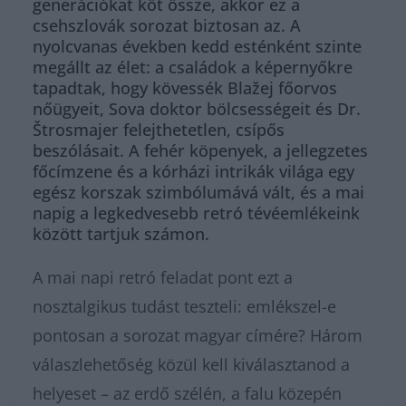
generációkat köt össze, akkor ez a
csehszlovák sorozat biztosan az. A
nyolcvanas években kedd esténként szinte
megállt az élet: a családok a képernyőkre
tapadtak, hogy kövessék Blažej főorvos
nőügyeit, Sova doktor bölcsességeit és Dr.
Štrosmajer felejthetetlen, csípős
beszólásait. A fehér köpenyek, a jellegzetes
főcímzene és a kórházi intrikák világa egy
egész korszak szimbólumává vált, és a mai
napig a legkedvesebb retró tévéemlékeink
között tartjuk számon.
A mai napi retró feladat pont ezt a
nosztalgikus tudást teszteli: emlékszel-e
pontosan a sorozat magyar címére? Három
válaszlehetőség közül kell kiválasztanod a
helyeset – az erdő szélén, a falu közepén