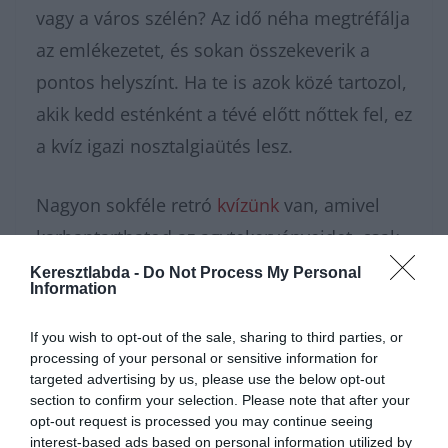
vagy a város szélén? Az idő néha megtréfálja
az emlékezetet, és sokan összekeverik a
pontos helyszínt. Ha te is azok közé tartozol,
akik kedd esténként a tévé előtt nőttek fel, ez
a kvíz igazi nosztalgiaütés lesz.
Nagyon sokféle retró
kvízünk
van, amivel
karbantarthatod az agytekervényeidet, csak
nézz körül nálunk és
további érdekes
Keresztlabda -
Do Not Process My Personal
Information
napi játékokat találhatsz.
If you wish to opt-out of the sale, sharing to third parties, or
processing of your personal or sensitive information for
targeted advertising by us, please use the below opt-out
section to confirm your selection. Please note that after your
opt-out request is processed you may continue seeing
interest-based ads based on personal information utilized by