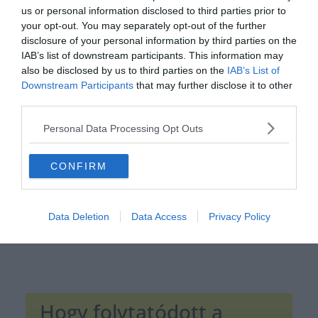
us or personal information disclosed to third parties prior to
your opt-out. You may separately opt-out of the further
disclosure of your personal information by third parties on the
IAB’s list of downstream participants. This information may
also be disclosed by us to third parties on the
IAB’s List of
Downstream Participants
that may further disclose it to other
Hirdetés
third parties.
Personal Data Processing Opt Outs
CONFIRM
Data Deletion
Data Access
Privacy Policy
Hogy folytatódott a