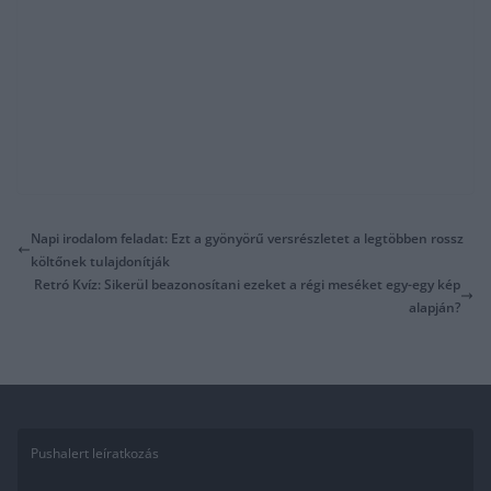
Napi irodalom feladat: Ezt a gyönyörű versrészletet a legtöbben rossz
költőnek tulajdonítják
Retró Kvíz: Sikerül beazonosítani ezeket a régi meséket egy-egy kép
alapján?
Pushalert leíratkozás