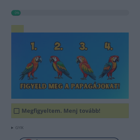
0%
Megfigyeltem. Menj tovább!
GYIK