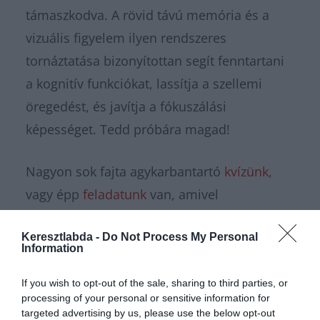
támaszkodva. A rövid távú memória és a
vizuális figyelem ilyen rendszeres
tornáztatása bizonyítottan segít fenntartani
a kognitív funkciókat, lassítja a szellemi
öregedést, és javítja a fókuszálási
képességet. Tedd próbára magad!
Nagyon sok fajta agykarbantartó
kvízünk
,
vagy épp
feladatunk
van, amivel
karbantarthatod az agytekervényeidet, csak
Keresztlabda -
Do Not Process My Personal
nézz körül nálunk és
további érdekes napi
Information
feladatokat
találhatsz!
If you wish to opt-out of the sale, sharing to third parties, or
processing of your personal or sensitive information for
targeted advertising by us, please use the below opt-out