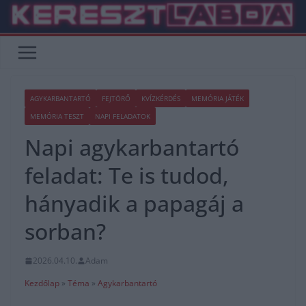
Skip
to
content
AGYKARBANTARTÓ
FEJTÖRŐ
KVÍZKÉRDÉS
MEMÓRIA JÁTÉK
MEMÓRIA TESZT
NAPI FELADATOK
Napi agykarbantartó
feladat: Te is tudod,
hányadik a papagáj a
sorban?
2026.04.10.
Adam
Kezdőlap
»
Téma
»
Agykarbantartó