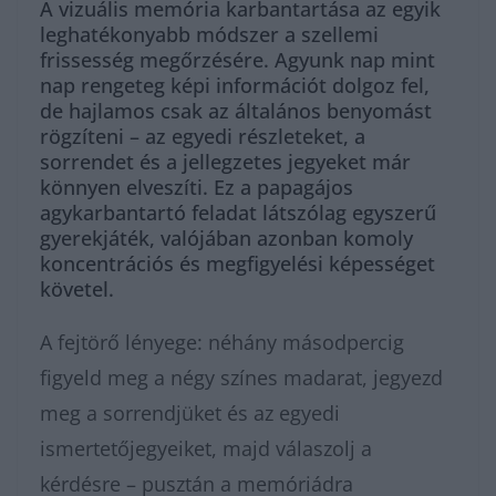
A vizuális memória karbantartása az egyik
leghatékonyabb módszer a szellemi
frissesség megőrzésére. Agyunk nap mint
nap rengeteg képi információt dolgoz fel,
de hajlamos csak az általános benyomást
rögzíteni – az egyedi részleteket, a
sorrendet és a jellegzetes jegyeket már
könnyen elveszíti. Ez a papagájos
agykarbantartó feladat látszólag egyszerű
gyerekjáték, valójában azonban komoly
koncentrációs és megfigyelési képességet
követel.
A fejtörő lényege: néhány másodpercig
figyeld meg a négy színes madarat, jegyezd
meg a sorrendjüket és az egyedi
ismertetőjegyeiket, majd válaszolj a
kérdésre – pusztán a memóriádra