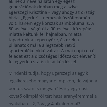
akinek a neve hallatán egy egész
generációnak dobban meg a szíve.
Egerszegi Krisztina – vagy ahogy az ország
hívta, „Egérke” – nemcsak úszófenomén
volt, hanem egy korszak szimbóluma is. A
80-as évek végétől a 90-es évek közepéig
miatta keltünk fel hajnalban, miatta
tapadtunk a képernyőre, és ezek a
pillanatok mára a legszebb retró
sportemlékeinkké váltak. A mai napi retró
feladat ezt a dicsőséges időszakot eleveníti
fel egyetlen statisztikai kérdéssel.
Mindenki tudja, hogy Egerszegi az egyik
legsikeresebb magyar olimpikon, de vajon a
pontos szám is megvan? Hány egymást
követő olimpiáról tért haza aranyéremmel a
nyakában – 2, 3 vagy 4 alkalommal?