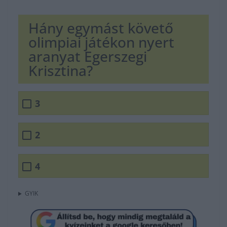
Hány egymást követő
olimpiai játékon nyert
aranyat Egerszegi
Krisztina?
3
2
4
GYIK