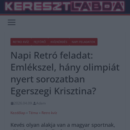
Skip
to
content
RETRO KVÍZ
FEJTÖRŐ
KVÍZKÉRDÉS
NAPI FELADATOK
Napi Retró feladat:
Emlékszel, hány olimpiát
nyert sorozatban
Egerszegi Krisztina?
2026.04.09.
Adam
Kezdőlap
»
Téma
»
Retro kvíz
Kevés olyan alakja van a magyar sportnak,