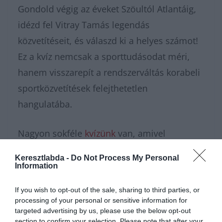
Gondold végig az éveket Szöultól Atlantáig,
idézd fel Vitray Tamás legendás
közvetítéseit, és válaszd ki a helyes számot!
Ez a kvíz nemcsak a sporttudásodat méri,
hanem visszarepít a rendszerváltás korabeli
sportközvetítések felejthetetlen
hangulatába.
Nagyon sokféle
kvízünk
van, amivel
karbantarthatod az agytekervényeidet, csak
Keresztlabda -
Do Not Process My Personal
nézz körül nálunk és
további érdekes
Information
napi játékokat találhatsz.
If you wish to opt-out of the sale, sharing to third parties, or
processing of your personal or sensitive information for
targeted advertising by us, please use the below opt-out
section to confirm your selection. Please note that after your