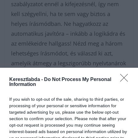
szabályzatot ennél a kifejezésnél, így nem
kell szégyellni, ha te sem vagy biztos a
helyes írásmódban. Ne hagyatkozz az
automatikus javítóra – inkább a logikádra és
az emlékeidre hallgass! Nézd meg a három
lehetséges írásmódot, és válaszd ki azt,
amelyik átmegy a legszigorúbb nyelvtanárok
rostáján is!
Keresztlabda -
Do Not Process My Personal
Information
Nagyon sokféle
kvízünk
van, amivel karbantarthatod az
agytekervényeidet, csak nézz körül nálunk és
további érdekes
If you wish to opt-out of the sale, sharing to third parties, or
napi játékokat találhatsz
.
processing of your personal or sensitive information for
targeted advertising by us, please use the below opt-out
section to confirm your selection. Please note that after your
opt-out request is processed you may continue seeing
interest-based ads based on personal information utilized by
us or personal information disclosed to third parties prior to