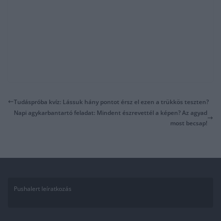
Tudáspróba kvíz: Lássuk hány pontot érsz el ezen a trükkös teszten?
Napi agykarbantartó feladat: Mindent észrevettél a képen? Az agyad
most becsap!
Pushalert leíratkozás