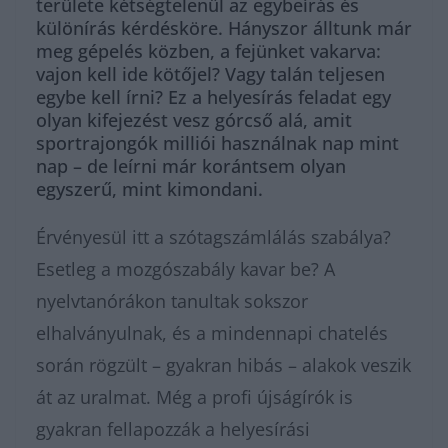
területe kétségtelenül az egybeírás és
különírás kérdésköre. Hányszor álltunk már
meg gépelés közben, a fejünket vakarva:
vajon kell ide kötőjel? Vagy talán teljesen
egybe kell írni? Ez a helyesírás feladat egy
olyan kifejezést vesz górcső alá, amit
sportrajongók milliói használnak nap mint
nap – de leírni már korántsem olyan
egyszerű, mint kimondani.
Érvényesül itt a szótagszámlálás szabálya?
Esetleg a mozgószabály kavar be? A
nyelvtanórákon tanultak sokszor
elhalványulnak, és a mindennapi chatelés
során rögzült – gyakran hibás – alakok veszik
át az uralmat. Még a profi újságírók is
gyakran fellapozzák a helyesírási