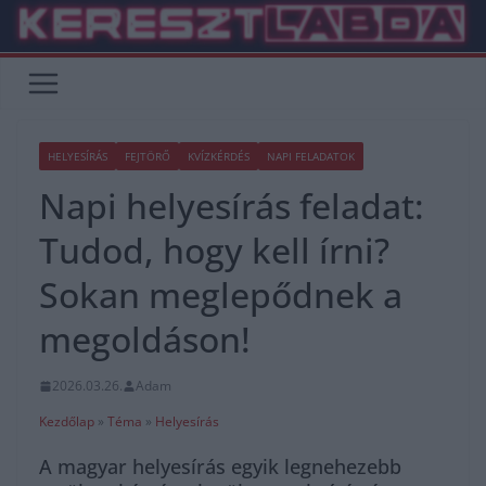
Skip
to
content
HELYESÍRÁS
FEJTÖRŐ
KVÍZKÉRDÉS
NAPI FELADATOK
Napi helyesírás feladat:
Tudod, hogy kell írni?
Sokan meglepődnek a
megoldáson!
2026.03.26.
Adam
Kezdőlap
»
Téma
»
Helyesírás
A magyar helyesírás egyik legnehezebb