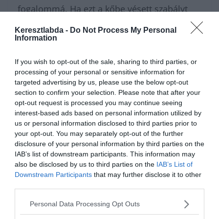
fogalommá. Ha ezt a kőbe vésett szabályt
felidézed magadban, az egybeírt, hamis
Keresztlabda -
Do Not Process My Personal
Information
opció azonnal darabjaira hullik a szemed
előtt. Készen állsz arra, hogy végleg lezárd
If you wish to opt-out of the sale, sharing to third parties, or
ezt a nyelvi vitát, és magabiztosan bökj a
processing of your personal or sensitive information for
targeted advertising by us, please use the below opt-out
nyertes formára?
section to confirm your selection. Please note that after your
opt-out request is processed you may continue seeing
interest-based ads based on personal information utilized by
Nagyon sokféle helyesírás
kvízünk
van,
us or personal information disclosed to third parties prior to
amivel karbantarthatod az
your opt-out. You may separately opt-out of the further
disclosure of your personal information by third parties on the
agytekervényeidet, csak nézz körül nálunk
IAB’s list of downstream participants. This information may
és
további érdekes napi játékokat találhatsz
.
also be disclosed by us to third parties on the
IAB’s List of
Downstream Participants
that may further disclose it to other
third parties.
Personal Data Processing Opt Outs