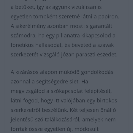
a betűket, így az agyunk vizuálisan is
egyetlen tömbként szeretné látni a papíron.
A sikerélmény azonban most is garantált
számodra, ha egy pillanatra kikapcsolod a
fonetikus hallásodat, és beveted a szavak
szerkezetét vizsgáló józan paraszti eszedet.
A kizárásos alapon működő gondolkodás
azonnal a segítségedre siet. Ha
megvizsgálod a szókapcsolat felépítését,
látni fogod, hogy itt valójában egy birtokos
szerkezetről beszélünk. Két teljesen önálló
jelentésű szó találkozásáról, amelyek nem
forrtak össze egyetlen új, módosult