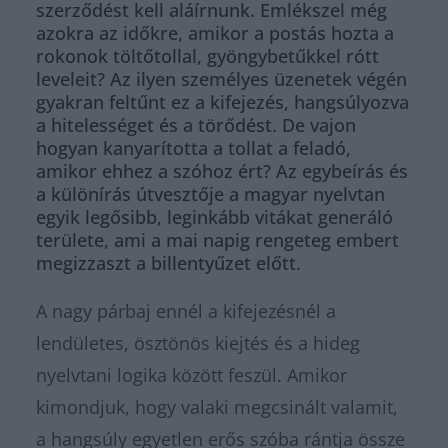
szerződést kell aláírnunk. Emlékszel még
azokra az időkre, amikor a postás hozta a
rokonok töltőtollal, gyöngybetűkkel rótt
leveleit? Az ilyen személyes üzenetek végén
gyakran feltűnt ez a kifejezés, hangsúlyozva
a hitelességet és a törődést. De vajon
hogyan kanyarította a tollat a feladó,
amikor ehhez a szóhoz ért? Az egybeírás és
a különírás útvesztője a magyar nyelvtan
egyik legősibb, leginkább vitákat generáló
területe, ami a mai napig rengeteg embert
megizzaszt a billentyűzet előtt.
A nagy párbaj ennél a kifejezésnél a
lendületes, ösztönös kiejtés és a hideg
nyelvtani logika között feszül. Amikor
kimondjuk, hogy valaki megcsinált valamit,
a hangsúly egyetlen erős szóba rántja össze