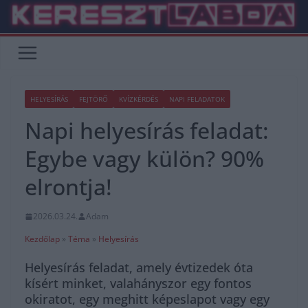
Skip
to
content
HELYESÍRÁS
FEJTÖRŐ
KVÍZKÉRDÉS
NAPI FELADATOK
Napi helyesírás feladat:
Egybe vagy külön? 90%
elrontja!
2026.03.24.
Adam
Kezdőlap
»
Téma
»
Helyesírás
Helyesírás feladat, amely évtizedek óta
kísért minket, valahányszor egy fontos
okiratot, egy meghitt képeslapot vagy egy