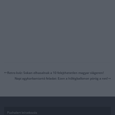
Retro kvíz: Sokan elhasalnak a 10 felejthetetlen magyar slágeren!
Napi agykarbantartó feladat: Ezen a hőlégballonon pörög a net!
Pushalert leíratkozás