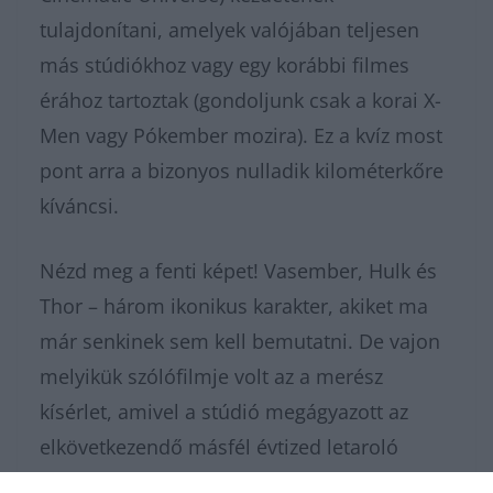
tulajdonítani, amelyek valójában teljesen
más stúdiókhoz vagy egy korábbi filmes
érához tartoztak (gondoljunk csak a korai X-
Men vagy Pókember mozira). Ez a kvíz most
pont arra a bizonyos nulladik kilométerkőre
kíváncsi.
Nézd meg a fenti képet! Vasember, Hulk és
Thor – három ikonikus karakter, akiket ma
már senkinek sem kell bemutatni. De vajon
melyikük szólófilmje volt az a merész
kísérlet, amivel a stúdió megágyazott az
elkövetkezendő másfél évtized letaroló
sikerének? Pörgesd vissza az idő kerekét,