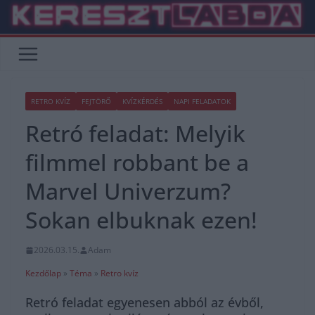
Skip
to
content
RETRO KVÍZ
FEJTÖRŐ
KVÍZKÉRDÉS
NAPI FELADATOK
Retró feladat: Melyik
filmmel robbant be a
Marvel Univerzum?
Sokan elbuknak ezen!
2026.03.15.
Adam
Kezdőlap
»
Téma
»
Retro kvíz
Retró feladat egyenesen abból az évből,