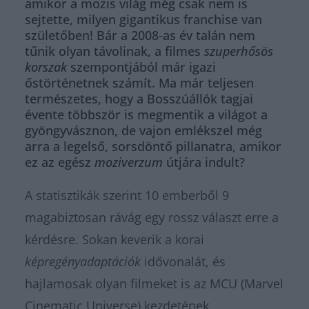
amikor a mozis világ még csak nem is
sejtette, milyen gigantikus franchise van
születőben! Bár a 2008-as év talán nem
tűnik olyan távolinak, a filmes
szuperhősös
korszak
szempontjából már igazi
őstörténetnek számít. Ma már teljesen
természetes, hogy a Bosszúállók tagjai
évente többször is megmentik a világot a
gyöngyvásznon, de vajon emlékszel még
arra a legelső, sorsdöntő pillanatra, amikor
ez az egész
moziverzum
útjára indult?
A statisztikák szerint 10 emberből 9
magabiztosan rávág egy rossz választ erre a
kérdésre. Sokan keverik a korai
képregényadaptációk
idővonalát, és
hajlamosak olyan filmeket is az MCU (Marvel
Cinematic Universe) kezdetének