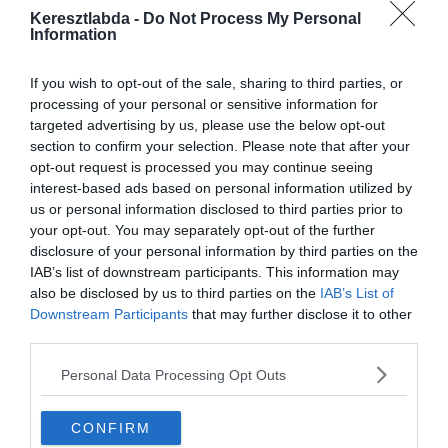
Keresztlabda -
teszteld a
popkultúra
Do Not Process My Personal
iránti fogékonyságod,
Information
és derítsd ki, vajon te is a szűk elithez
tartozol-e, aki hibátlanul tudja a választ!
If you wish to opt-out of the sale, sharing to third parties, or
processing of your personal or sensitive information for
targeted advertising by us, please use the below opt-out
Nagyon sokféle retró
kvízünk
van, amivel
section to confirm your selection. Please note that after your
opt-out request is processed you may continue seeing
karbantarthatod az agytekervényeidet, csak
interest-based ads based on personal information utilized by
nézz körül nálunk és
további érdekes
us or personal information disclosed to third parties prior to
your opt-out. You may separately opt-out of the further
napi játékokat találhatsz.
disclosure of your personal information by third parties on the
IAB’s list of downstream participants. This information may
also be disclosed by us to third parties on the
IAB’s List of
Downstream Participants
that may further disclose it to other
third parties.
Personal Data Processing Opt Outs
CONFIRM