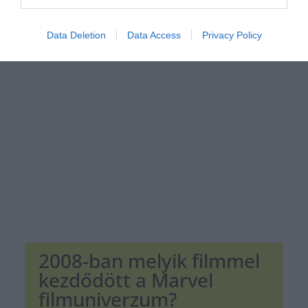
Data Deletion
Data Access
Privacy Policy
Hirdetés
2008-ban melyik filmmel
kezdődött a Marvel
filmuniverzum?