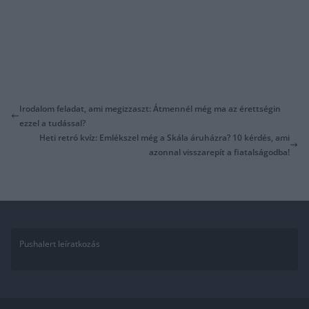
Irodalom feladat, ami megizzaszt: Átmennél még ma az érettségin
ezzel a tudással?
Heti retró kvíz: Emlékszel még a Skála áruházra? 10 kérdés, ami
azonnal visszarepít a fiatalságodba!
Pushalert leíratkozás