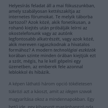
Helyesírás feladat áll a mai fókuszunkban,
amely szabályosan kettészakítja az
internetes fórumokat. Te melyik táborba
tartozol? Azok közé, akik fonetikusan, a
rohanó kiejtés után próbálják leírni az
okostelefonunk vagy az autónk
legfontosabb alkatrészét, vagy azok közé,
akik mereven ragaszkodnak a hivatalos
formához? A modern
technológiai eszközök
korában szinte minden órában kiejtjük ezt
a szót, mégis, ha le kell gépelni egy
üzenetben, az emberek fele azonnal
leblokkol és hibázik.
A képen látható három opció tökéletesen
tükrözi azt a káoszt, amit az
idegen szavak
magyarítása okoz a mindennapokban. Egy
betű ide, egy kihagyott magánhangzó oda,