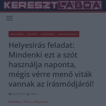
Skip
to
content
HELYESÍRÁS
FEJTÖRŐ
KVÍZKÉRDÉS
NAPI FELADATOK
Helyesírás feladat:
Mindenki ezt a szót
használja naponta,
mégis vérre menő viták
vannak az írásmódjáról!
2026.03.15.
Adam
Kezdőlap
»
Téma
»
Helyesírás