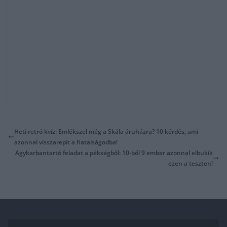
Heti retró kvíz: Emlékszel még a Skála áruházra? 10 kérdés, ami
azonnal visszarepít a fiatalságodba!
Agykarbantartó feladat a pékségből: 10-ből 9 ember azonnal elbukik
ezen a teszten!