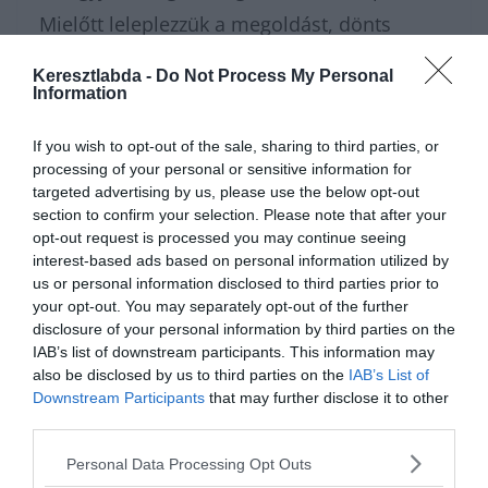
Mielőtt leleplezzük a megoldást, dönts
határozottan: te hogyan írnád le ezt a
Keresztlabda -
Do Not Process My Personal
hétköznapi szót egy hivatalos e-mailben? Ha
Information
megvan a tipped, görgess lejjebb, és nézd
If you wish to opt-out of the sale, sharing to third parties, or
meg, hogy vajon a nyelvtanilag helyes tábort
processing of your personal or sensitive information for
targeted advertising by us, please use the below opt-out
erősíted-e!
section to confirm your selection. Please note that after your
opt-out request is processed you may continue seeing
Nagyon sokféle helyesírás
kvízünk
van,
interest-based ads based on personal information utilized by
us or personal information disclosed to third parties prior to
amivel karbantarthatod az
your opt-out. You may separately opt-out of the further
agytekervényeidet, csak nézz körül nálunk
disclosure of your personal information by third parties on the
IAB’s list of downstream participants. This information may
és
további érdekes napi játékokat találhatsz
.
also be disclosed by us to third parties on the
IAB’s List of
Downstream Participants
that may further disclose it to other
third parties.
Personal Data Processing Opt Outs