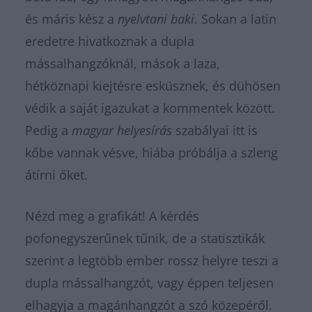
és máris kész a
nyelvtani baki
. Sokan a latin
eredetre hivatkoznak a dupla
mássalhangzóknál, mások a laza,
hétköznapi kiejtésre esküsznek, és dühösen
védik a saját igazukat a kommentek között.
Pedig a
magyar helyesírás
szabályai itt is
kőbe vannak vésve, hiába próbálja a szleng
átírni őket.
Nézd meg a grafikát! A kérdés
pofonegyszerűnek tűnik, de a statisztikák
szerint a legtöbb ember rossz helyre teszi a
dupla mássalhangzót, vagy éppen teljesen
elhagyja a magánhangzót a szó közepéről.