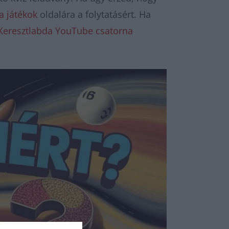
a játékok
oldalára a folytatásért. Ha
Keresztlabda YouTube csatorna