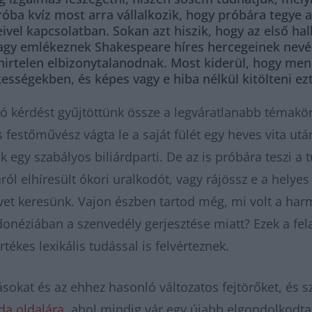
róba kvíz most arra vállalkozik, hogy próbára tegye 
ivel kapcsolatban. Sokan azt hiszik, hogy az első ha
, vagy emlékeznek Shakespeare híres hercegeinek nev
 hirtelen elbizonytalanodnak. Most kiderül, hogy me
ségekben, és képes vagy e hiba nélkül kitölteni ezt 
tó kérdést gyűjtöttünk össze a legváratlanabb témakör
 festőművész vágta le a saját fülét egy heves vita utá
k egy szabályos biliárdparti. De az is próbára teszi a
áról elhíresült ókori uralkodót, vagy rájössz e a hely
lvet keresünk. Vajon észben tartod még, mi volt a h
 Indonéziában a szenvedély gerjesztése miatt? Ezek a 
tékes lexikális tudással is felvérteznek.
okat és az ehhez hasonló változatos fejtörőket, és sz
bda oldalára
, ahol mindig vár egy újabb elgondolkodta