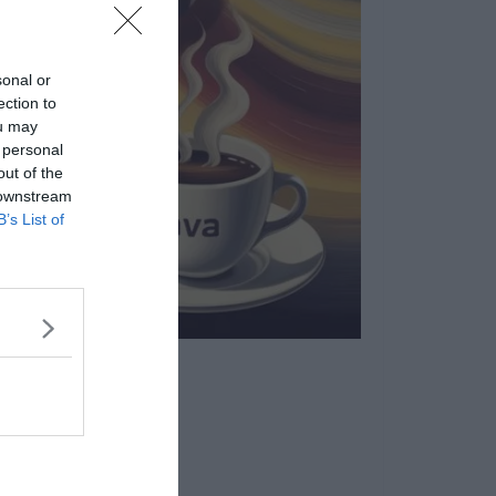
sonal or
ection to
ou may
 personal
out of the
 downstream
B’s List of