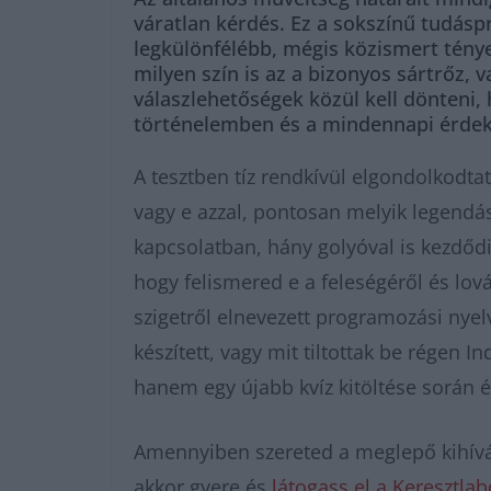
váratlan kérdés. Ez a sokszínű tudásp
legkülönfélébb, mégis közismert ténye
milyen szín is az a bizonyos sártrőz
válaszlehetőségek közül kell dönteni,
történelemben és a mindennapi érdekes
A tesztben tíz rendkívül elgondolkodta
vagy e azzal, pontosan melyik legendás
kapcsolatban, hány golyóval is kezdődi
hogy felismered e a feleségéről és lov
szigetről elnevezett programozási nye
készített, vagy mit tiltottak be régen
hanem egy újabb kvíz kitöltése során ér
Amennyiben szereted a meglepő kihívás
akkor gyere és
látogass el a Keresztla