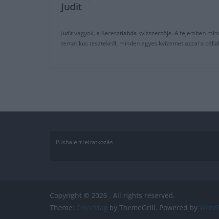
Judit
Judit vagyok, a Keresztlabda kvízszerzője. A fejemben mi
tematikus tesztekről, minden egyes kvízemet azzal a céll
Pushalert leíratkozás
Copyright © 2026
. All rights reserved.
Theme:
ColorMag
by ThemeGrill. Powered by
WordP