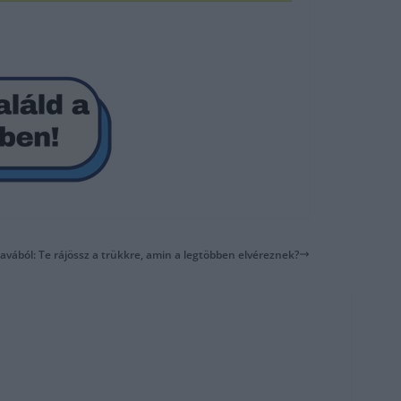
javából: Te rájössz a trükkre, amin a legtöbben elvéreznek?