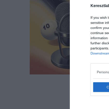
Keresztla
If you wish 
sensitive in
confirm you
continue se
information 
further disc
participants
Downstream 
Persona