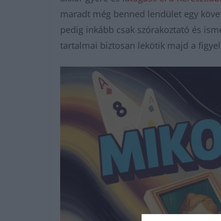
maradt még benned lendület egy követ
pedig inkább csak szórakoztató és ismer
tartalmai biztosan lekötik majd a figy