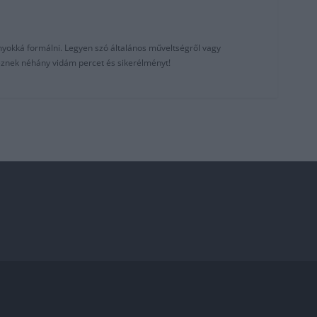
nyokká formálni. Legyen szó általános műveltségről vagy
reznek néhány vidám percet és sikerélményt!