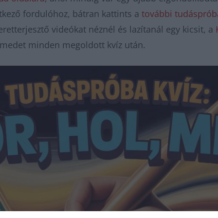
kező fordulóhoz, bátran kattints a
további tudásprób
etterjesztő videókat néznél és lazítanál egy kicsit, a
elmedet minden megoldott kvíz után.