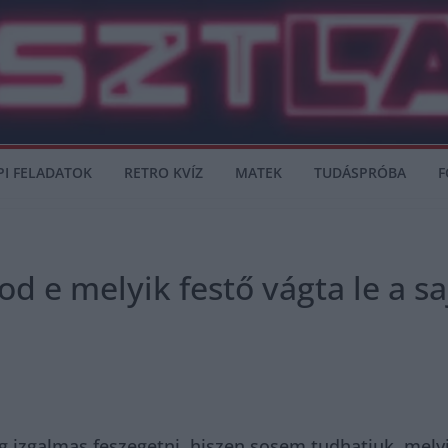
PI FELADATOK
RETRO KVÍZ
MATEK
TUDÁSPRÓBA
F
 e melyik festő vágta le a saj
g izgalmas feszegetni, hiszen sosem tudhatjuk, melyi