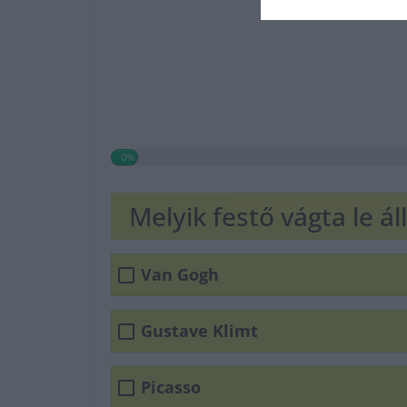
0%
Melyik festő vágta le áll
Van Gogh
Gustave Klimt
Picasso