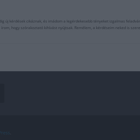
ndig új kérdések cikáznak, és imádom a legérdekesebb tényeket izgalmas feladvá
al írom, hogy szórakoztató kihívást nyújtsak. Remélem, a kérdéseim neked is sze
ress
.