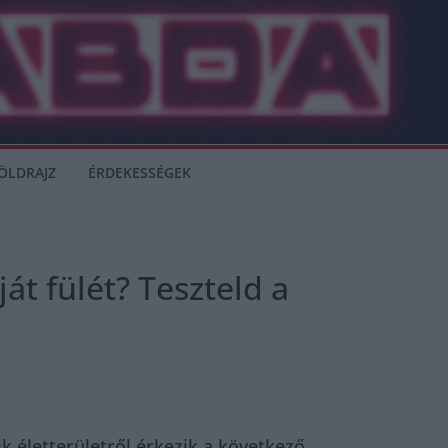
ÖLDRAJZ
ÉRDEKESSÉGEK
át fülét? Teszteld a
k életterületről érkezik a következő