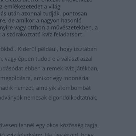
az emlékezetedet a világ
llás után azonnal tudják, pontosan
ére, de amikor a nagyon hasonló
nnyire vagy otthon a művészetekben, a
a szórakoztató kvíz feladatsort.
ökből. Kiderül például, hogy tisztában
n, vagy éppen tudod e a választ azzal
 tudásodat ebben a remek kvíz játékban,
es megoldásra, amikor egy indonéziai
armadik nemzet, amelyik atombombát
feladványok nemcsak elgondolkodtatnak,
ívesen lennél egy okos közösség tagja,
tó kvíz feladvány. Ha úgy érzed, hogy