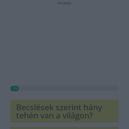
Hirdetés
0%
Becslések szerint hány
tehén van a világon?