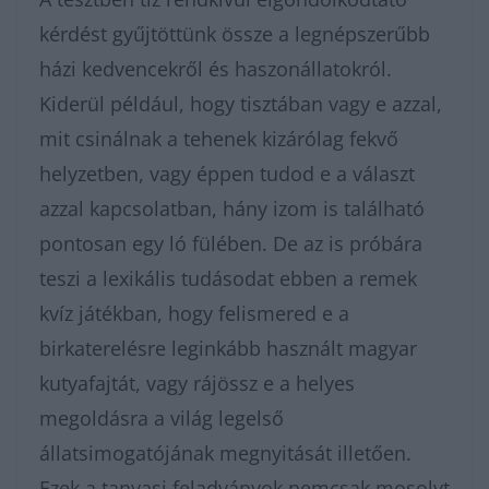
kérdést gyűjtöttünk össze a legnépszerűbb
házi kedvencekről és haszonállatokról.
Kiderül például, hogy tisztában vagy e azzal,
mit csinálnak a tehenek kizárólag fekvő
helyzetben, vagy éppen tudod e a választ
azzal kapcsolatban, hány izom is található
pontosan egy ló fülében. De az is próbára
teszi a lexikális tudásodat ebben a remek
kvíz játékban, hogy felismered e a
birkaterelésre leginkább használt magyar
kutyafajtát, vagy rájössz e a helyes
megoldásra a világ legelső
állatsimogatójának megnyitását illetően.
Ezek a tanyasi feladványok nemcsak mosolyt