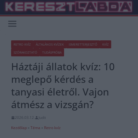
Skip
to
content
RETRO KVÍZ
ÁLTALÁNOS KVÍZEK
ISMERETTERJESZTŐ
KVÍZ
SZÓRAKOZTATÓ
TUDÁSPRÓBA
Háztáji állatok kvíz: 10
meglepő kérdés a
tanyasi életről. Vajon
átmész a vizsgán?
2026.03.12.
Judit
Kezdőlap
»
Téma
»
Retro kvíz