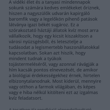
A vidéki élet és a tanyasi mindennapok
sokunk számára kedves emlékeket őriznek,
hiszen a nagyszülők udvarán kapirgáló
baromfik vagy a legelőkön pihenő patások
látványa igazi békét sugároz. Ez a
szórakoztató háztáji állatok kvíz most arra
vállalkozik, hogy egy kicsit kiszakítson a
városi nyüzsgésből, és letesztelje a
tudásodat a legismertebb haszonállatokkal
kapcsolatban. Sokan azt hiszik, hogy
mindent tudnak a tyúkok
tojástermeléséről, vagy azonnal rávágják a
hím kacsák pontos elnevezését, de amikor
a biológiai érdekességekhez érnek, hirtelen
elbizonytalanodnak. Most kiderül, mennyire
vagy otthon a farmok világában, és képes
vagy e hiba nélkül kitölteni ezt az izgalmas
kvíz feladatsort.
A tesztben tíz rendkívül elgondolkodtató