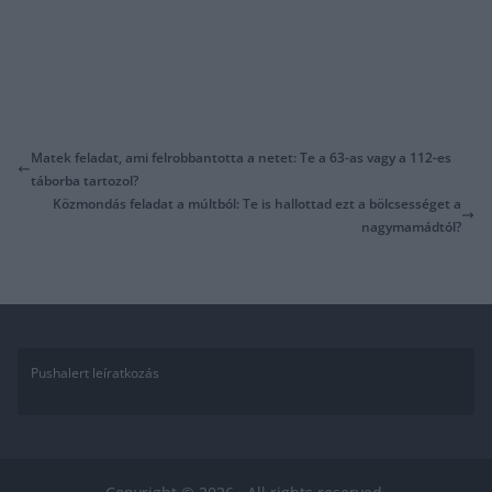
Matek feladat, ami felrobbantotta a netet: Te a 63-as vagy a 112-es
táborba tartozol?
Közmondás feladat a múltból: Te is hallottad ezt a bölcsességet a
nagymamádtól?
Pushalert leíratkozás