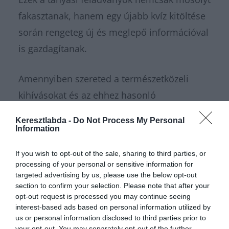
fakasztanak, hanem egy újabb kvíz kitöltése
során rengeteg új és meglepő információval
is gazdagítanak.
Amennyiben szereted a természetközeli
kihívásokat és az ehhez hasonló
szórakoztató fejtörőket, és szívesen lennél
Keresztlabda -
Do Not Process My Personal
egy igazán jókedvű közösség tagja, akkor
Information
gyere és
csatlakozz a Keresztlabda Facebook
If you wish to opt-out of the sale, sharing to third parties, or
csoportjához
, ahol nap mint nap remek
processing of your personal or sensitive information for
targeted advertising by us, please use the below opt-out
társaság és egy újabb elgondolkodtató kvíz
section to confirm your selection. Please note that after your
feladvány vár. Ha úgy érzed, hogy maradt
opt-out request is processed you may continue seeing
interest-based ads based on personal information utilized by
még benned lendület egy következő
us or personal information disclosed to third parties prior to
fordulóhoz, bátran kattints a
további
your opt-out. You may separately opt-out of the further