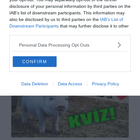
disclosure of your personal information by third parties on the
tudáspróba játékok
oldalára a folytatásért.
IAB’s list of downstream participants. This information may
Ha pedig inkább csak szórakoztató és
also be disclosed by us to third parties on the
IAB’s List of
Downstream Participants
that may further disclose it to other
ismeretterjesztő videókat néznél és lazítanál
third parties.
egy kicsit, a
Keresztlabda YouTube csatorna
Personal Data Processing Opt Outs
tartalmai biztosan lekötik majd a
figyelmedet minden megoldott kvíz után.
CONFIRM
Data Deletion
Data Access
Privacy Policy