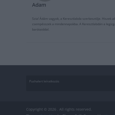
Adam
Szia! Ádám vagyok, a Keresztlabda szerkesztője. Hiszek abb
csempésszek a mindennapokba. A Keresztlabdán a legizgalm
barátaiddal.
Pushalert leíratkozás
Copyright © 2026
. All rights reserved.