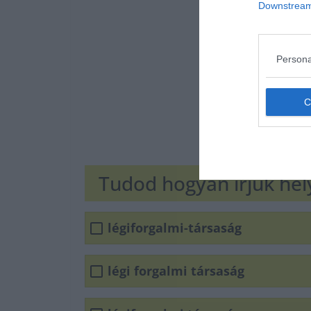
Downstream 
Persona
Tudod hogyan írjuk he
légiforgalmi-társaság
légi forgalmi társaság