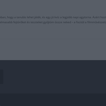
an, hogy a tanulás lehet játék, és egy jó kvíz a legjobb napi agytorna. Azért hozt
asabb fejtörőket és teszteket gyűjtöm össze neked – a focitól a filmművészeti