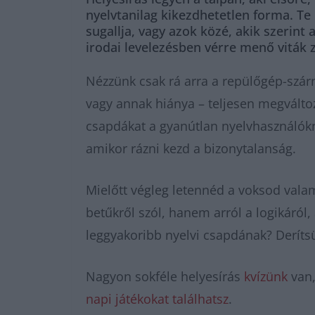
nyelvtanilag kikezdhetetlen forma. Te
sugallja, vagy azok közé, akik szerin
irodai levelezésben vérre menő viták z
Nézzünk csak rá arra a repülőgép-szárn
vagy annak hiánya – teljesen megválto
csapdákat a gyanútlan nyelvhasználókn
amikor rázni kezd a bizonytalanság.
Mielőtt végleg letennéd a voksod valam
betűkről szól, hanem arról a logikáról, 
leggyakoribb nyelvi csapdának? Derítsük
Nagyon sokféle helyesírás
kvízünk
van,
napi játékokat találhatsz
.