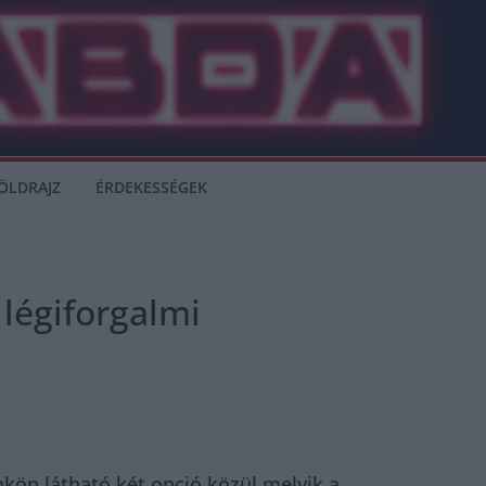
ÖLDRAJZ
ÉRDEKESSÉGEK
 légiforgalmi
ünkön látható két opció közül melyik a