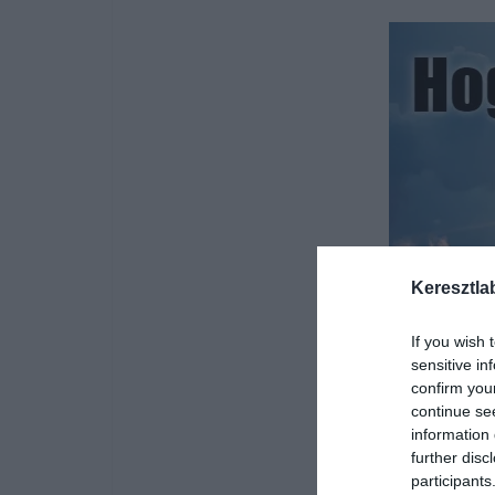
Keresztla
If you wish 
sensitive in
confirm you
continue se
information 
further disc
participants