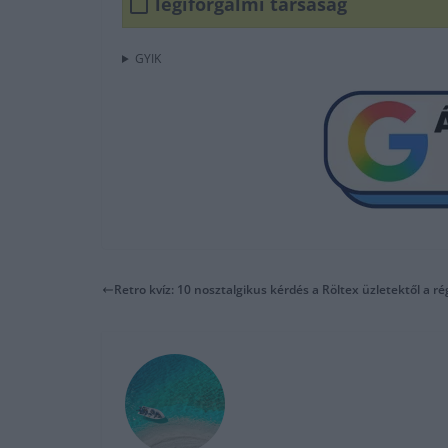
légiforgalmi társaság
GYIK
Retro kvíz: 10 nosztalgikus kérdés a Röltex üzletektől a r