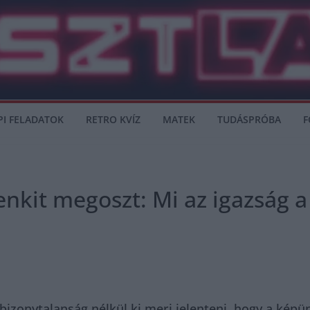
PI FELADATOK
RETRO KVÍZ
MATEK
TUDÁSPRÓBA
F
nkit megoszt: Mi az igazság a
, bizonytalanság nélkül ki meri jelenteni, hogy a kép