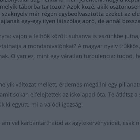
 melyik táborba tartozol? Azok közé, akik ösztönösen
t a szaknyelv már régen egybeolvasztotta ezeket az e
ajlanak egy-egy ilyen látszólag apró, de annál bossz
yra: vajon a felhők között suhanva is eszünkbe jutna,
ztathatja a mondanivalónkat? A magyar nyelv trükkös,
ak. Olyan ez, mint egy váratlan turbulencia: tudod, 
elyik változat mellett, érdemes megállni egy pillanat
amit sokan elfelejtettek az iskolapad óta. Te átlátsz a 
 ki együtt, mi a valódi igazság!
 amivel karbantarthatod az agytekervényeidet, csak n