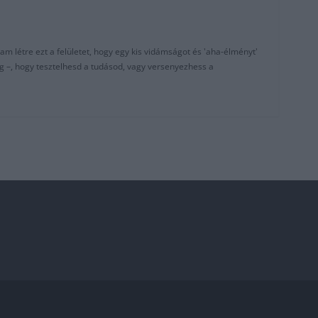
am létre ezt a felületet, hogy egy kis vidámságot és 'aha-élményt'
g –, hogy tesztelhesd a tudásod, vagy versenyezhess a