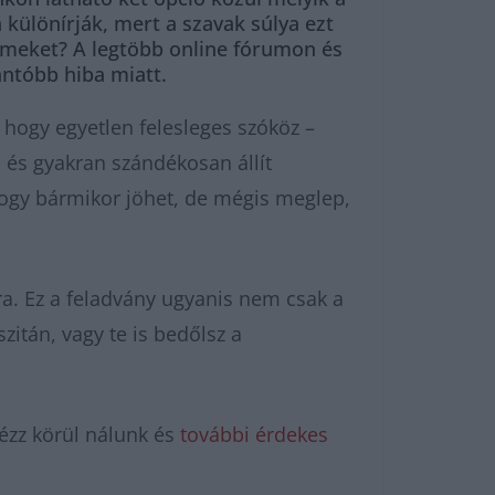
 különírják, mert a szavak súlya ezt
lemeket? A legtöbb online fórumon és
antóbb hiba miatt.
 hogy egyetlen felesleges szóköz –
 és gyakran szándékosan állít
hogy bármikor jöhet, de mégis meglep,
ra. Ez a feladvány ugyanis nem csak a
szitán, vagy te is bedőlsz a
ézz körül nálunk és
további érdekes