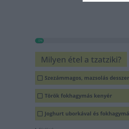
0%
Milyen étel a tzatziki?
Szezámmagos, mazsolás desszer
Török fokhagymás kenyér
Joghurt uborkával és fokhagymá