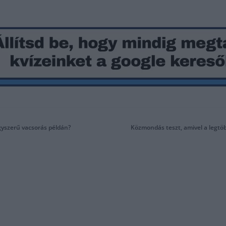
gyszerű vacsorás példán?
Közmondás teszt, amivel a legtö