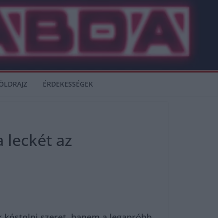
ÖLDRAJZ
ÉRDEKESSÉGEK
 leckét az
ak kóstolni szeret, hanem a legapróbb