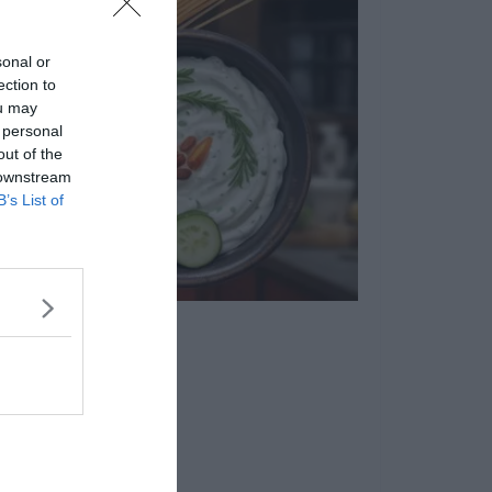
sonal or
ection to
ou may
 personal
out of the
 downstream
B’s List of