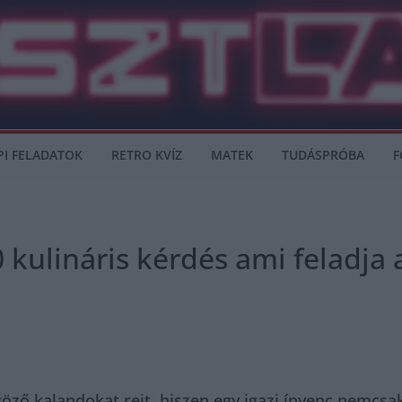
PI FELADATOK
RETRO KVÍZ
MATEK
TUDÁSPRÓBA
F
 kulináris kérdés ami feladja a
űgöző kalandokat rejt, hiszen egy igazi ínyenc nemcs