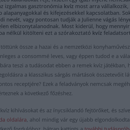
z az izgalmas gasztronómia
kvíz
most arra vállalkozik,
 alapanyagokkal és kifejezésekkel kapcsolatban. Soka
di nevét, vagy pontosan tudják a Julienne vágás lén
rtelen elbizonytalanodnak. Most kiderül, hogy mennyir
ba nélkül kitölteni ezt a szórakoztató
kvíz
feladatsort
űjtöttünk össze a hazai és a nemzetközi konyhaművész
lönleges a consommé leves, vagy éppen tudod e a válas
óbára teszi a tudásodat ebben a remek kvíz játékban, 
egoldásra a klasszikus sárgás mártások összetevőit lá
pontos receptjére? Ezek a feladványok nemcsak megéh
vérteznek a következő főzéshez.
íz kihívásokat és az ínycsiklandó fejtörőket, és szív
bda oldalára
, ahol mindig vár egy újabb elgondolkodta
kező fordulóhoz, bátran kattints a
további tudásprób