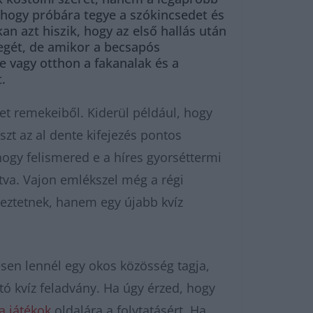
 hogy próbára tegye a szókincsedet és
n azt hiszik, hogy az első hallás után
yegét, de amikor a becsapós
e vagy otthon a fakanalak és a
.
et remekeiből. Kiderül például, hogy
zt az al dente kifejezés pontos
hogy felismered e a híres gyorséttermi
tva. Vajon emlékszel még a régi
eztetnek, hanem egy újabb kvíz
esen lennél egy okos közösség tagja,
tó kvíz feladvány. Ha úgy érzed, hogy
a játékok
oldalára a folytatásért. Ha