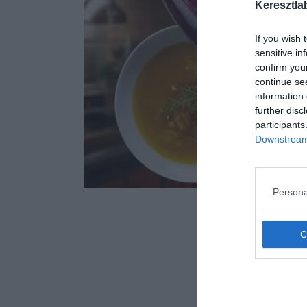
Keresztla
If you wish 
sensitive in
confirm you
continue se
information 
further disc
participants
Downstream 
Persona