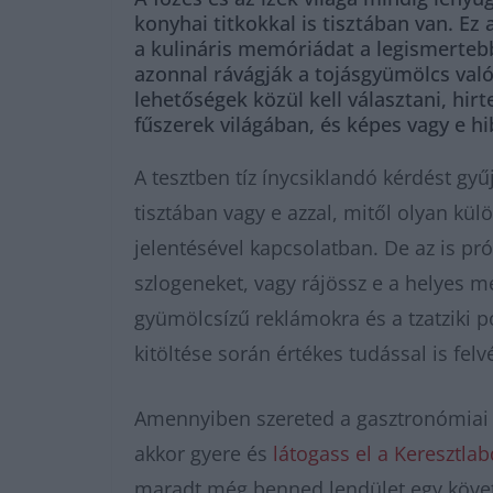
konyhai titkokkal is tisztában van. E
a kulináris memóriádat a legismertebb
azonnal rávágják a tojásgyümölcs való
lehetőségek közül kell választani, hi
fűszerek világában, és képes vagy e hi
A tesztben tíz ínycsiklandó kérdést gy
tisztában vagy e azzal, mitől olyan kü
jelentésével kapcsolatban. De az is pr
szlogeneket, vagy rájössz e a helyes m
gyümölcsízű reklámokra és a tzatziki 
kitöltése során értékes tudással is fel
Amennyiben szereted a gasztronómiai kv
akkor gyere és
látogass el a Keresztla
maradt még benned lendület egy követ