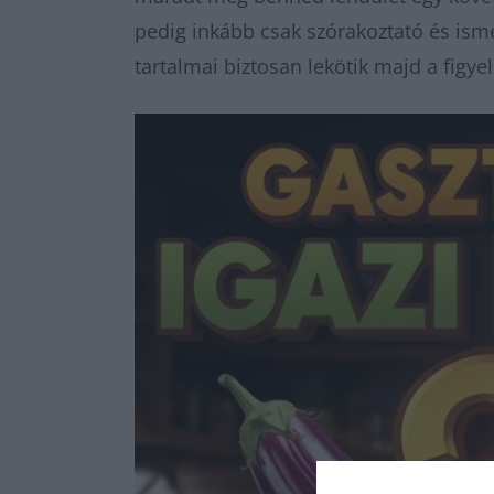
pedig inkább csak szórakoztató és ismer
tartalmai biztosan lekötik majd a figy