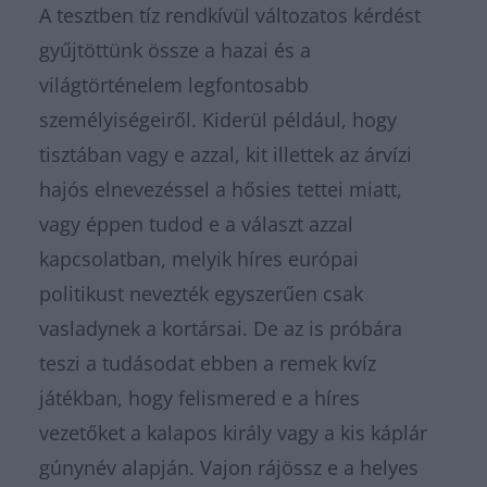
A tesztben tíz rendkívül változatos kérdést
gyűjtöttünk össze a hazai és a
világtörténelem legfontosabb
személyiségeiről. Kiderül például, hogy
tisztában vagy e azzal, kit illettek az árvízi
hajós elnevezéssel a hősies tettei miatt,
vagy éppen tudod e a választ azzal
kapcsolatban, melyik híres európai
politikust nevezték egyszerűen csak
vasladynek a kortársai. De az is próbára
teszi a tudásodat ebben a remek kvíz
játékban, hogy felismered e a híres
vezetőket a kalapos király vagy a kis káplár
gúnynév alapján. Vajon rájössz e a helyes