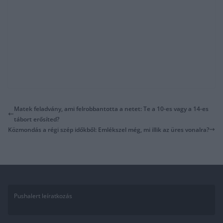
Matek feladvány, ami felrobbantotta a netet: Te a 10-es vagy a 14-es
tábort erősíted?
Közmondás a régi szép időkből: Emlékszel még, mi illik az üres vonalra?
Pushalert leíratkozás