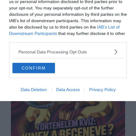
us or personal information disclosed to third parties prior to
lendület egy következő fordulóhoz, bátran
your opt-out. You may separately opt-out of the further
kattints a
további tudáspróba játékok
disclosure of your personal information by third parties on the
IAB’s list of downstream participants. This information may
oldalára a folytatásért. Ha pedig inkább csak
also be disclosed by us to third parties on the
IAB’s List of
szórakoztató és ismeretterjesztő videókat
Downstream Participants
that may further disclose it to other
third parties.
néznél és lazítanál egy kicsit, a
Keresztlabda
YouTube csatorna
tartalmai biztosan lekötik
Personal Data Processing Opt Outs
majd a figyelmedet minden megoldott kvíz
CONFIRM
után.
Data Deletion
Data Access
Privacy Policy