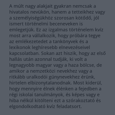
A múlt nagy alakjait gyakran nemcsak a
hivatalos nevükön, hanem a tetteikhez vagy
a személyiségükhöz szorosan kötődő, jól
ismert történelmi beceneveken is
emlegetjük. Ez az izgalmas történelem kvíz
most arra vállalkozik, hogy próbára tegye
az emlékezetedet a tankönyvek és a
lexikonok leghíresebb elnevezéseivel
kapcsolatban. Sokan azt hiszik, hogy az első
hallás után azonnal tudják, ki volt a
legnagyobb magyar vagy a haza bölcse, de
amikor a nemzetközi nevekhez vagy a
ritkább uralkodói gúnynevekhez érünk,
hirtelen elbizonytalanodnak. Most kiderül,
hogy mennyire élnek élénken a fejedben a
régi iskolai tanulmányok, és képes vagy e
hiba nélkül kitölteni ezt a szórakoztató és
elgondolkodtató kvíz feladatsort.