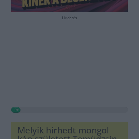
Hirdetés
0%
Melyik hírhedt mongol
kán született Temüdzsin