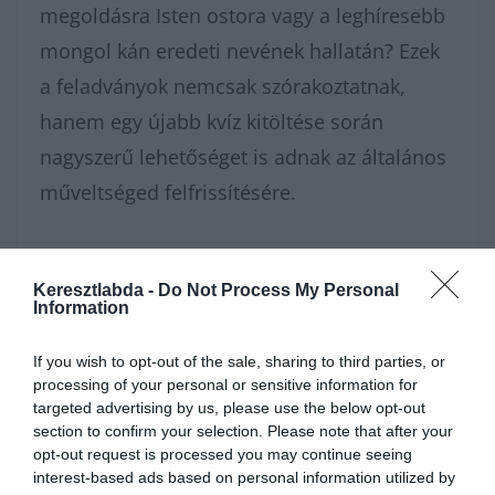
megoldásra Isten ostora vagy a leghíresebb
mongol kán eredeti nevének hallatán? Ezek
a feladványok nemcsak szórakoztatnak,
hanem egy újabb kvíz kitöltése során
nagyszerű lehetőséget is adnak az általános
műveltséged felfrissítésére.
Amennyiben szereted a múltidéző
kihívásokat és a történelmi fejtörőket, és
Keresztlabda -
Do Not Process My Personal
Information
szívesen lennél egy okos közösség tagja,
akkor gyere és
látogass el a Keresztlabda
If you wish to opt-out of the sale, sharing to third parties, or
processing of your personal or sensitive information for
oldalára
, ahol mindig vár egy újabb
targeted advertising by us, please use the below opt-out
elgondolkodtató történelem kvíz feladvány.
section to confirm your selection. Please note that after your
opt-out request is processed you may continue seeing
Ha úgy érzed, hogy maradt még benned
interest-based ads based on personal information utilized by