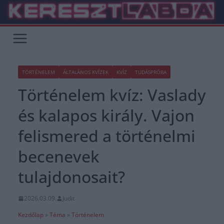
Skip
to
content
TÖRTÉNELEM
ÁLTALÁNOS KVÍZEK
KVÍZ
TUDÁSPRÓBA
Történelem kvíz: Vaslady
és kalapos király. Vajon
felismered a történelmi
becenevek
tulajdonosait?
2026.03.09.
Judit
Kezdőlap
»
Téma
»
Történelem