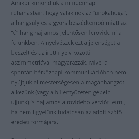
Amikor kimondjuk a mindennapi
rohanásban, hogy valakinek az “unokahúga”,
a hangsúly és a gyors beszédtempó miatt az
“ú” hang hajlamos jelentősen lerövidülni a
fülünkben. A nyelvészek ezt a jelenséget a
beszélt és az írott nyelv közötti
aszimmetriával magyarázzák. Mivel a
spontán hétköznapi kommunikációban nem
nyújtjuk el mesterségesen a magánhangzót,
a kezünk (vagy a billentyűzeten gépelő
ujjunk) is hajlamos a rövidebb verziót leírni,
ha nem figyelünk tudatosan az adott szótő
eredeti formájára.