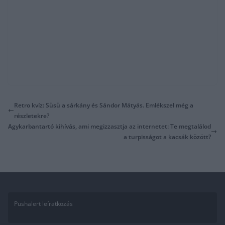
Retro kvíz: Süsü a sárkány és Sándor Mátyás. Emlékszel még a
részletekre?
Agykarbantartó kihívás, ami megizzasztja az internetet: Te megtalálod
a turpisságot a kacsák között?
Pushalert leíratkozás