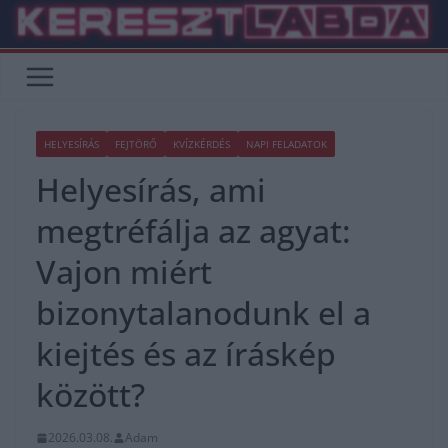
Skip
to
content
HELYESÍRÁS
FEJTÖRŐ
KVÍZKÉRDÉS
NAPI FELADATOK
Helyesírás, ami
megtréfálja az agyat:
Vajon miért
bizonytalanodunk el a
kiejtés és az íráskép
között?
2026.03.08.
Adam