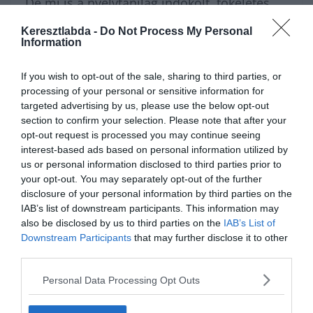
De mi is a nyelvtanilag indokolt, tökéletes
megoldás? A tudományos válasz a
Keresztlabda -
Do Not Process My Personal
Information
szóösszetétel elemeinek morfológiai
vizsgálatában rejlik. Ha lebontjuk a kifejezést
If you wish to opt-out of the sale, sharing to third parties, or
a gyökerekig, azonnal világossá válik a
processing of your personal or sensitive information for
targeted advertising by us, please use the below opt-out
logika, amelyet a hivatalos akadémiai
section to confirm your selection. Please note that after your
szabályzat is megkövetel, és ami megadja a
opt-out request is processed you may continue seeing
interest-based ads based on personal information utilized by
végleges választ a képen feltett kérdésre.
us or personal information disclosed to third parties prior to
your opt-out. You may separately opt-out of the further
disclosure of your personal information by third parties on the
Nagyon sokféle helyesírás
kvízünk
van,
IAB’s list of downstream participants. This information may
amivel karbantarthatod az
also be disclosed by us to third parties on the
IAB’s List of
Downstream Participants
that may further disclose it to other
agytekervényeidet, csak nézz körül nálunk
third parties.
és
további érdekes napi játékokat találhatsz
.
Personal Data Processing Opt Outs