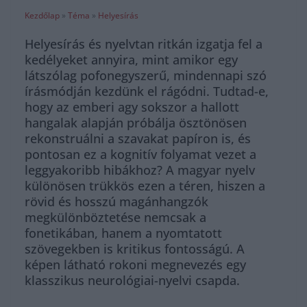
Kezdőlap
»
Téma
»
Helyesírás
Helyesírás és nyelvtan ritkán izgatja fel a
kedélyeket annyira, mint amikor egy
látszólag pofonegyszerű, mindennapi szó
írásmódján kezdünk el rágódni. Tudtad-e,
hogy az emberi agy sokszor a hallott
hangalak alapján próbálja ösztönösen
rekonstruálni a szavakat papíron is, és
pontosan ez a kognitív folyamat vezet a
leggyakoribb hibákhoz? A magyar nyelv
különösen trükkös ezen a téren, hiszen a
rövid és hosszú magánhangzók
megkülönböztetése nemcsak a
fonetikában, hanem a nyomtatott
szövegekben is kritikus fontosságú. A
képen látható rokoni megnevezés egy
klasszikus neurológiai-nyelvi csapda.