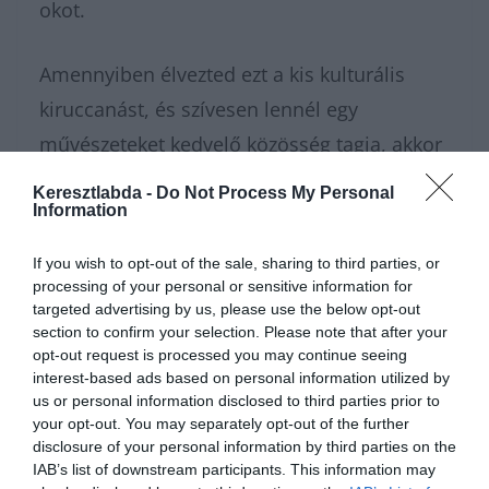
okot.
Amennyiben élvezted ezt a kis kulturális
kiruccanást, és szívesen lennél egy
művészeteket kedvelő közösség tagja, akkor
gyere és
csatlakozz a Facebook
Keresztlabda -
Do Not Process My Personal
Information
csoportunkhoz
, ahol mindig vár egy újabb
kihívás. Ha úgy érzed, hogy maradt még
If you wish to opt-out of the sale, sharing to third parties, or
benned lendület egy következő fordulóhoz,
processing of your personal or sensitive information for
targeted advertising by us, please use the below opt-out
bátran kattints a
további tudáspróba
kvízek
section to confirm your selection. Please note that after your
oldalára a folytatásért. Ha pedig inkább csak
opt-out request is processed you may continue seeing
interest-based ads based on personal information utilized by
virtuális tárlatvezetéseken vennél részt és
us or personal information disclosed to third parties prior to
lazítanál egy kicsit, a
Keresztlabda YouTube
your opt-out. You may separately opt-out of the further
disclosure of your personal information by third parties on the
csatorna
érdekes videói biztosan lekötik
IAB’s list of downstream participants. This information may