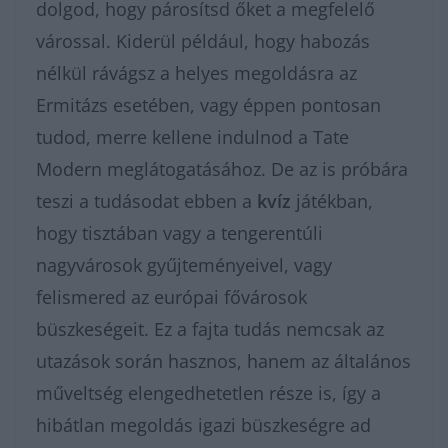
dolgod, hogy párosítsd őket a megfelelő
várossal. Kiderül például, hogy habozás
nélkül rávágsz a helyes megoldásra az
Ermitázs esetében, vagy éppen pontosan
tudod, merre kellene indulnod a Tate
Modern meglátogatásához. De az is próbára
teszi a tudásodat ebben a
kvíz
játékban,
hogy tisztában vagy a tengerentúli
nagyvárosok gyűjteményeivel, vagy
felismered az európai fővárosok
büszkeségeit. Ez a fajta tudás nemcsak az
utazások során hasznos, hanem az általános
műveltség elengedhetetlen része is, így a
hibátlan megoldás igazi büszkeségre ad