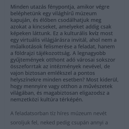
Minden utazás fénypontja, amikor végre
beléphetünk egy világhírű múzeum
kapuján, és élőben csodálhatjuk meg
azokat a kincseket, amelyeket addig csak
képeken láttunk. Ez a kulturális
kvíz
most
egy virtuális világjárásra invitál, ahol nem a
műalkotások felismerése a feladat, hanem
a földrajzi tájékozottság. A legnagyobb
gyűjtemények otthont adó városai sokszor
összeforrtak az intézmények nevével, de
vajon biztosan emlékszel a pontos
helyszínekre minden esetben? Most kiderül,
hogy mennyire vagy otthon a művészetek
világában, és magabiztosan eligazodsz a
nemzetközi kultúra térképén.
A feladatsorban tíz híres múzeum nevét
soroljuk fel, neked pedig csupán annyi a