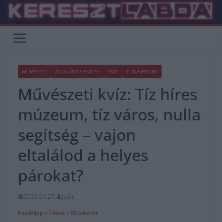
Skip
to
content
MŰVÉSZET
ÁLTALÁNOS KVÍZEK
KVÍZ
TUDÁSPRÓBA
Művészeti kvíz: Tíz híres
múzeum, tíz város, nulla
segítség – vajon
eltalálod a helyes
párokat?
2026.01.27.
Judit
Kezdőlap
»
Téma
»
Művészet