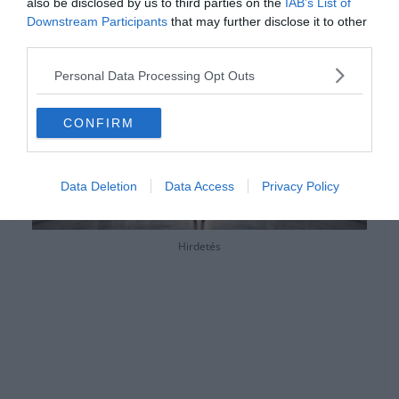
majd a figyelmedet.
also be disclosed by us to third parties on the
IAB’s List of
Downstream Participants
that may further disclose it to other
third parties.
Personal Data Processing Opt Outs
CONFIRM
Data Deletion
Data Access
Privacy Policy
Hirdetés