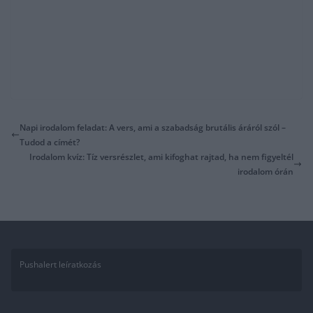
Napi irodalom feladat: A vers, ami a szabadság brutális áráról szól –
Tudod a címét?
Irodalom kvíz: Tíz versrészlet, ami kifoghat rajtad, ha nem figyeltél
irodalom órán
Pushalert leíratkozás