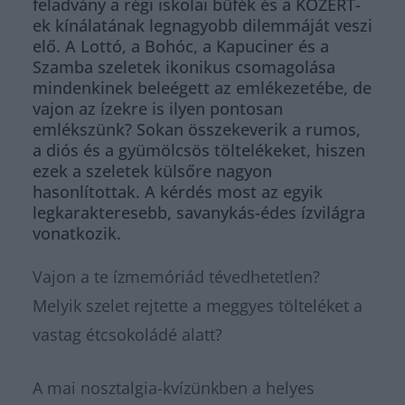
feladvány a régi iskolai büfék és a KÖZÉRT-
ek kínálatának legnagyobb dilemmáját veszi
elő. A Lottó, a Bohóc, a Kapuciner és a
Szamba szeletek ikonikus csomagolása
mindenkinek beleégett az emlékezetébe, de
vajon az ízekre is ilyen pontosan
emlékszünk? Sokan összekeverik a rumos,
a diós és a gyümölcsös töltelékeket, hiszen
ezek a szeletek külsőre nagyon
hasonlítottak. A kérdés most az egyik
legkarakteresebb, savanykás-édes ízvilágra
vonatkozik.
Vajon a te ízmemóriád tévedhetetlen?
Melyik szelet rejtette a meggyes tölteléket a
vastag étcsokoládé alatt?
A mai nosztalgia-kvízünkben a helyes