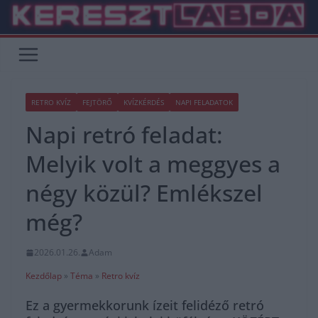
Skip
to
content
RETRO KVÍZ
FEJTÖRŐ
KVÍZKÉRDÉS
NAPI FELADATOK
Napi retró feladat:
Melyik volt a meggyes a
négy közül? Emlékszel
még?
2026.01.26.
Adam
Kezdőlap
»
Téma
»
Retro kvíz
Ez a gyermekkorunk ízeit felidéző retró