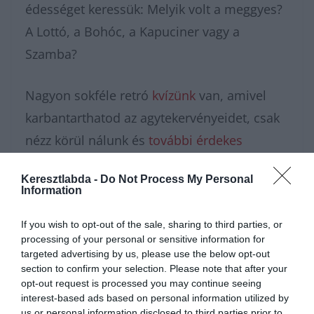
édességet keressük: Melyik volt a meggyes?
A Lottó, a Bohóc, a Kapuciner vagy a
Szamba?
Nagyon sokféle retró
kvízünk
van, amivel
karbantarthatod az agytekervényeidet, csak
nézz körül nálunk és
további érdekes
napi játékokat találhatsz.
Keresztlabda -
Do Not Process My Personal
Information
If you wish to opt-out of the sale, sharing to third parties, or
processing of your personal or sensitive information for
targeted advertising by us, please use the below opt-out
section to confirm your selection. Please note that after your
opt-out request is processed you may continue seeing
interest-based ads based on personal information utilized by
us or personal information disclosed to third parties prior to