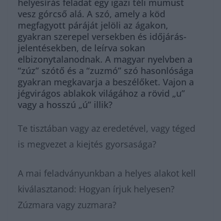
helyesírás feladat egy igazi téli mumust
vesz górcső alá. A szó, amely a köd
megfagyott páráját jelöli az ágakon,
gyakran szerepel versekben és időjárás-
jelentésekben, de leírva sokan
elbizonytalanodnak. A magyar nyelvben a
“zúz” szótő és a “zuzmó” szó hasonlósága
gyakran megkavarja a beszélőket. Vajon a
jégvirágos ablakok világához a rövid „u”
vagy a hosszú „ú” illik?
Te tisztában vagy az eredetével, vagy téged
is megvezet a kiejtés gyorsasága?
A mai feladványunkban a helyes alakot kell
kiválasztanod: Hogyan írjuk helyesen?
Zúzmara vagy zuzmara?