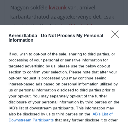
Nagyon sokféle
kvízünk
van, amivel
karbantarthatod az agytekervényeidet, csak
nézz körül nálunk és
további érdekes
napi játékokat találhatsz
.
Keresztlabda -
Do Not Process My Personal
Information
If you wish to opt-out of the sale, sharing to third parties, or
processing of your personal or sensitive information for
targeted advertising by us, please use the below opt-out
section to confirm your selection. Please note that after your
opt-out request is processed you may continue seeing
interest-based ads based on personal information utilized by
us or personal information disclosed to third parties prior to
your opt-out. You may separately opt-out of the further
disclosure of your personal information by third parties on the
IAB’s list of downstream participants. This information may
Hirdetés
also be disclosed by us to third parties on the
IAB’s List of
Downstream Participants
that may further disclose it to other
third parties.