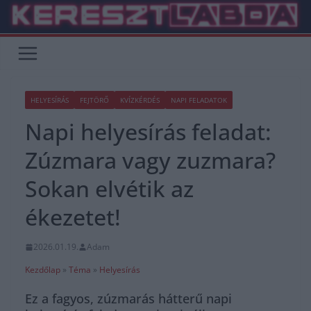
Skip
to
content
HELYESÍRÁS
FEJTÖRŐ
KVÍZKÉRDÉS
NAPI FELADATOK
Napi helyesírás feladat:
Zúzmara vagy zuzmara?
Sokan elvétik az
ékezetet!
2026.01.19.
Adam
Kezdőlap
»
Téma
»
Helyesírás
Ez a fagyos, zúzmarás hátterű napi