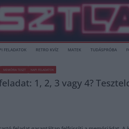
PI FELADATOK
RETRO KVÍZ
MATEK
TUDÁSPRÓBA
F
MEMÓRIA TESZT
NAPI FELADATOK
eladat: 1, 2, 3 vagy 4? Teszte
artó feladat garantáltan felfrissíti a memóriádat. A