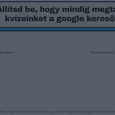
ós lehet.
Történelem kvíz:
an, hogy a tanulás lehet játék, és egy jó kvíz a legjobb napi agytorna. Azért hozt