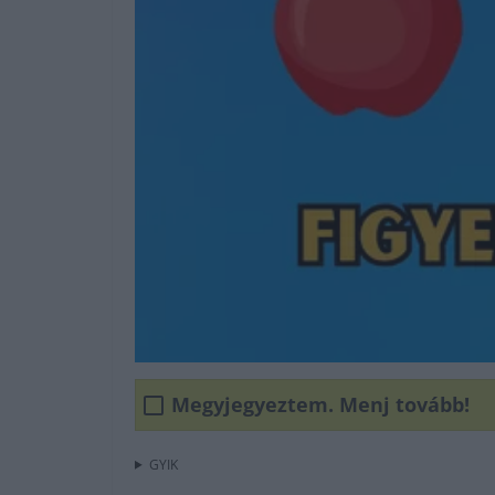
Megyjegyeztem. Menj tovább!
GYIK