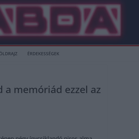
ÖLDRAJZ
ÉRDEKESSÉGEK
ld a memóriád ezzel az
 képen négy ínycsiklandó piros alma