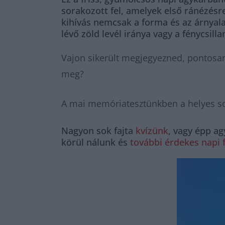
sorakozott fel, amelyek első ránézés
kihívás nemcsak a forma és az árnyala
lévő zöld levél iránya vagy a fénycsill
Vajon sikerült megjegyezned, pontosan 
meg?
A mai memóriatesztünkben a helyes sor
Nagyon sok fajta
kvízünk
, vagy épp a
körül nálunk és
további érdekes napi 