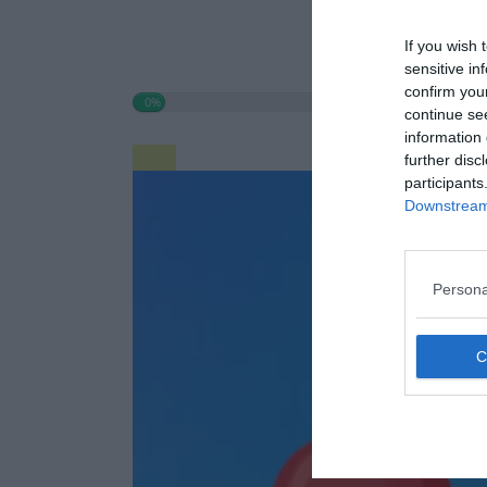
If you wish 
sensitive in
confirm you
0%
continue se
information 
further disc
participants
Downstream 
Persona