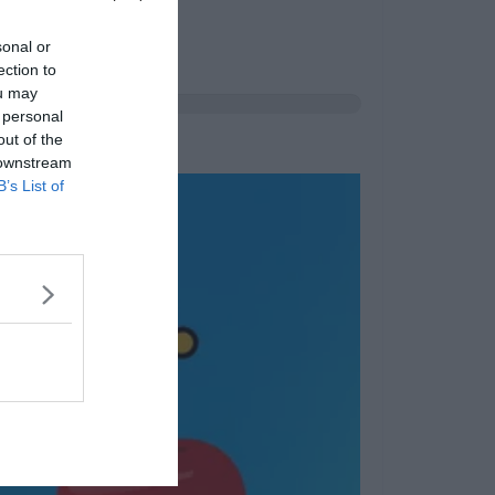
sonal or
ection to
ou may
 personal
out of the
 downstream
B’s List of