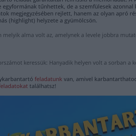
re egyformának tűnhettek, de a szemfülesek azonnal 
tok megjegyzésében rejlett, hanem az olyan apró rés
anás (highlight) helyzete a gyümölcsön.
melyik alma volt az, amelynek a levele jobbra mutatott
számot keressük: Hanyadik helyen volt a sorban a képe
gykarbantartó
feladatunk
van, amivel karbantarthatod
feladatokat
találhatsz!