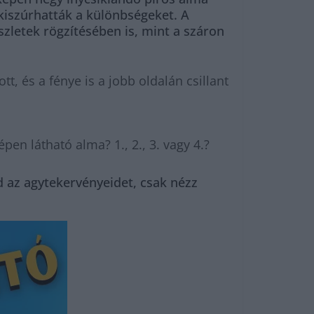
kiszúrhatták a különbségeket. A
zletek rögzítésében is, mint a száron
, és a fénye is a jobb oldalán csillant
n látható alma? 1., 2., 3. vagy 4.?
 az agytekervényeidet, csak nézz