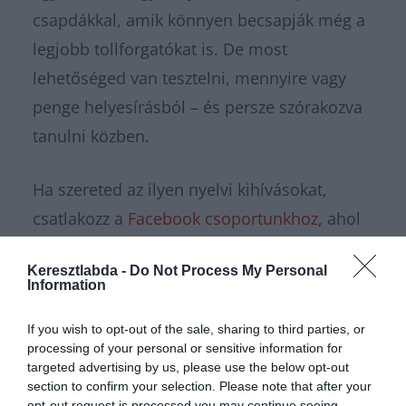
csapdákkal, amik könnyen becsapják még a
legjobb tollforgatókat is. De most
lehetőséged van tesztelni, mennyire vagy
penge helyesírásból – és persze szórakozva
tanulni közben.
Ha szereted az ilyen nyelvi kihívásokat,
csatlakozz a
Facebook csoportunkhoz
, ahol
minden nap új játékokkal várunk! Nézd meg
Keresztlabda -
Do Not Process My Personal
a
további tudáspróba kvízeket
, és ha igazán
Information
fejlődni szeretnél, iratkozz fel a
Keresztlabda
If you wish to opt-out of the sale, sharing to third parties, or
YouTube csatornára
, ahol még több fejtörőt
processing of your personal or sensitive information for
találsz!
targeted advertising by us, please use the below opt-out
section to confirm your selection. Please note that after your
opt-out request is processed you may continue seeing