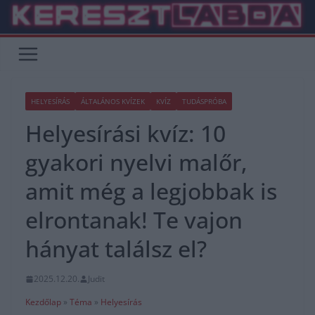
Skip
to
content
HELYESÍRÁS
ÁLTALÁNOS KVÍZEK
KVÍZ
TUDÁSPRÓBA
Helyesírási kvíz: 10
gyakori nyelvi malőr,
amit még a legjobbak is
elrontanak! Te vajon
hányat találsz el?
2025.12.20.
Judit
Kezdőlap
»
Téma
»
Helyesírás