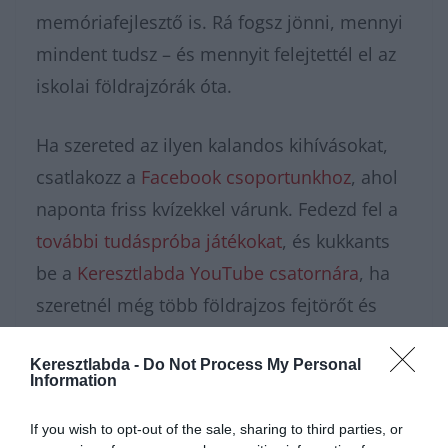
memóriafejlesztő is. Rá fogsz jönni, mennyi
mindent tudsz – és mennyit felejtettél el az
iskolai földrajzórák óta.
Ha szereted az ilyen kalandos kihívásokat,
csatlakozz a
Facebook csoportunkhoz
, ahol
naponta friss kvízekkel várunk. Fedezd fel a
további tudáspróba játékokat
, és kukkants
be a
Keresztlabda YouTube csatornára
, ha
szeretnél még több földrajzos fejtörőt és
érdekességet!
Keresztlabda -
Do Not Process My Personal
Information
If you wish to opt-out of the sale, sharing to third parties, or