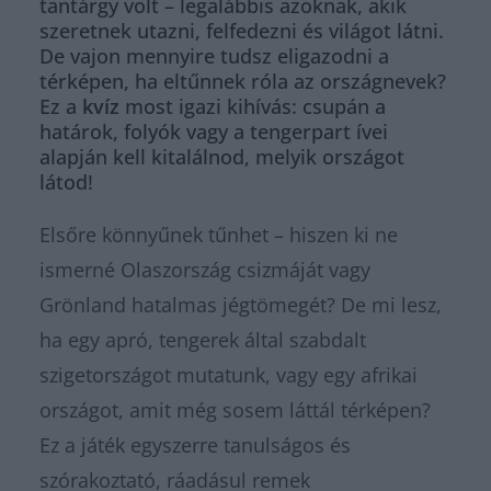
tantárgy volt – legalábbis azoknak, akik
szeretnek utazni, felfedezni és világot látni.
De vajon mennyire tudsz eligazodni a
térképen, ha eltűnnek róla az országnevek?
Ez a
kvíz
most igazi kihívás: csupán a
határok, folyók vagy a tengerpart ívei
alapján kell kitalálnod, melyik országot
látod!
Elsőre könnyűnek tűnhet – hiszen ki ne
ismerné Olaszország csizmáját vagy
Grönland hatalmas jégtömegét? De mi lesz,
ha egy apró, tengerek által szabdalt
szigetországot mutatunk, vagy egy afrikai
országot, amit még sosem láttál térképen?
Ez a játék egyszerre tanulságos és
szórakoztató, ráadásul remek