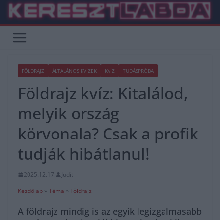
Skip
to
content
FÖLDRAJZ
ÁLTALÁNOS KVÍZEK
KVÍZ
TUDÁSPRÓBA
Földrajz kvíz: Kitalálod,
melyik ország
körvonala? Csak a profik
tudják hibátlanul!
2025.12.17.
Judit
Kezdőlap
»
Téma
»
Földrajz
A földrajz mindig is az egyik legizgalmasabb