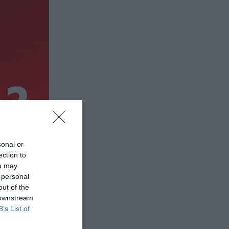
sonal or
ection to
ou may
 personal
out of the
 downstream
B’s List of