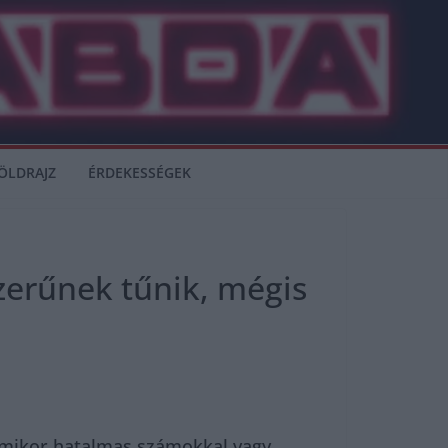
ÖLDRAJZ
ÉRDEKESSÉGEK
zerűnek tűnik, mégis
Amikor hatalmas számokkal vagy