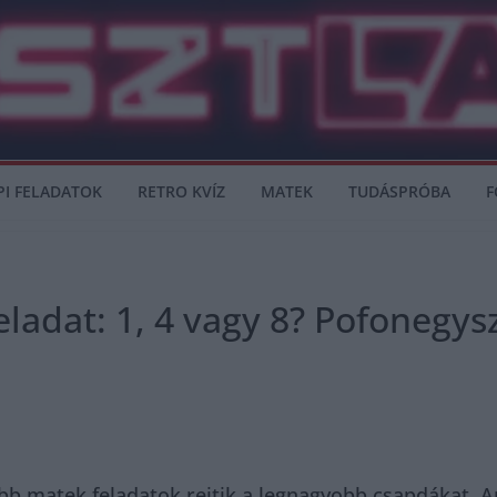
PI FELADATOK
RETRO KVÍZ
MATEK
TUDÁSPRÓBA
F
ladat: 1, 4 vagy 8? Pofonegys
bb matek feladatok rejtik a legnagyobb csapdákat. 