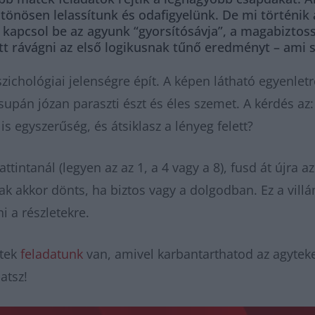
ztönösen lelassítunk és odafigyelünk. De mi történi
 kapcsol be az agyunk “gyorsítósávja”, a magabiztos
 rávágni az első logikusnak tűnő eredményt – ami s
zichológiai jelenségre épít. A képen látható egyenle
pán józan paraszti észt és éles szemet. A kérdés az:
is egyszerűség, és átsiklasz a lényeg felett?
tintanál (legyen az az 1, a 4 vagy a 8), fusd át újra a
ak akkor dönts, ha biztos vagy a dolgodban. Ez a villá
 a részletekre.
atek
feladatunk
van, amivel karbantarthatod az agyteke
hatsz!