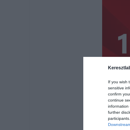
Keresztla
If you wish 
sensitive in
confirm you
continue se
information 
further disc
participants
Downstream 