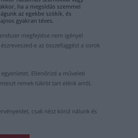
k akkor, ha a megoldás szemmel
ságunk az egekbe szökik, és
ajnos gyakran téves.
trendszer megfejtése nem igényel
 észreveszed-e az összefüggést a sorok
z egyenletet. Ellenőrizd a műveleti
mteszt remek tükröt tart elénk arról,
rvényeidet, csak nézz körül nálunk és