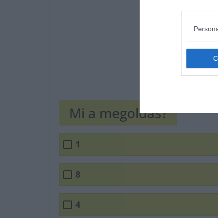
Persona
Mi a megoldás?
1
8
4