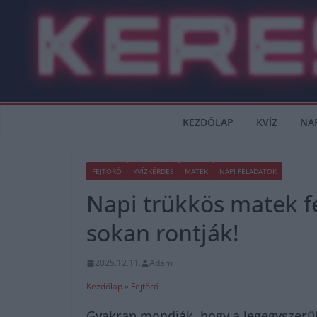
Skip
to
content
KEZDŐLAP
KVÍZ
NA
FEJTÖRŐ
KVÍZKÉRDÉS
MATEK
NAPI FELADATOK
Napi trükkös matek fe
sokan rontják!
2025.12.11.
Adam
Kezdőlap
»
Fejtörő
Gyakran mondják, hogy a legegyszerű