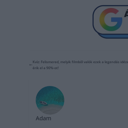
Kvíz: Felismered, melyik filmből valók ezek a legendás idé
érik el a 90%-ot!
Adam