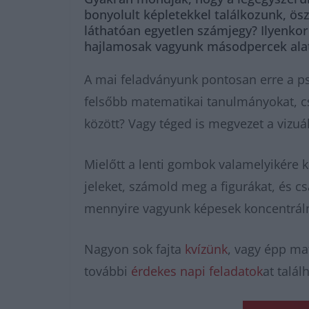
bonyolult képletekkel találkozunk, ös
láthatóan egyetlen számjegy? Ilyenkor
hajlamosak vagyunk másodpercek alatt
A mai feladványunk pontosan erre a ps
felsőbb matematikai tanulmányokat, csu
között? Vagy téged is megvezet a vizuál
Mielőtt a lenti gombok valamelyikére kat
jeleket, számold meg a figurákat, és cs
mennyire vagyunk képesek koncentrálni
Nagyon sok fajta
kvízünk
, vagy épp m
további
érdekes napi feladatok
at talál