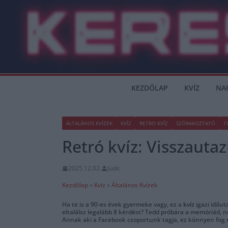
Skip
to
content
KEZDŐLAP
KVÍZ
NA
ÁLTALÁNOS KVÍZEK
KVÍZ
RETRO KVÍZ
SZÓRAKOZTATÓ
T
Retró kvíz: Visszaut
2025.12.02.
Judit
Kezdőlap
»
Kvíz
»
Általános Kvízek
Ha te is a 90-es évek gyermeke vagy, ez a
kvíz
igazi időut
eltalálsz legalább 8 kérdést? Tedd próbára a memóriád, 
Annak aki a Facebook csoportunk tagja, ez könnyen fog 