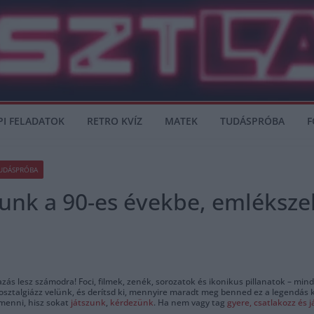
PI FELADATOK
RETRO KVÍZ
MATEK
TUDÁSPRÓBA
F
UDÁSPRÓBA
azunk a 90-es évekbe, emléksz
azás lesz számodra! Foci, filmek, zenék, sorozatok és ikonikus pillanatok – min
nosztalgiázz velünk, és derítsd ki, mennyire maradt meg benned ez a legendás 
menni, hisz sokat
játszunk
,
kérdezünk
. Ha nem vagy tag
gyere, csatlakozz és 