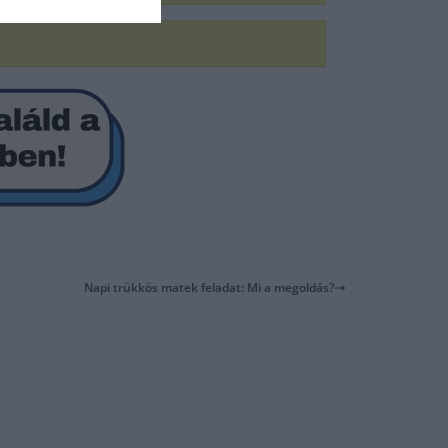
Napi trükkös matek feladat: Mi a megoldás?