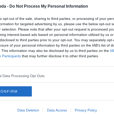
bda -
Do Not Process My Personal Information
to opt-out of the sale, sharing to third parties, or processing of your per
formation for targeted advertising by us, please use the below opt-out s
r selection. Please note that after your opt-out request is processed y
eing interest-based ads based on personal information utilized by us or
disclosed to third parties prior to your opt-out. You may separately opt-
losure of your personal information by third parties on the IAB’s list of
. This information may also be disclosed by us to third parties on the
IA
Participants
that may further disclose it to other third parties.
n a választásokat 1997-ben?
l Data Processing Opt Outs
CONFIRM
Data Deletion
Data Access
Privacy Policy