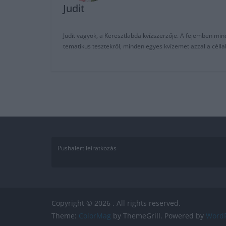
Judit
Judit vagyok, a Keresztlabda kvízszerzője. A fejemben mi
tematikus tesztekről, minden egyes kvízemet azzal a céll
Pushalert leíratkozás
Copyright © 2026
. All rights reserved.
Theme:
ColorMag
by ThemeGrill. Powered by
WordP