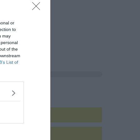
sonal or
ection to
ou may
 personal
out of the
 downstream
B’s List of