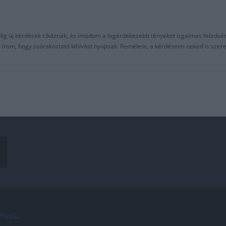
ndig új kérdések cikáznak, és imádom a legérdekesebb tényeket izgalmas feladvá
al írom, hogy szórakoztató kihívást nyújtsak. Remélem, a kérdéseim neked is sze
ress
.