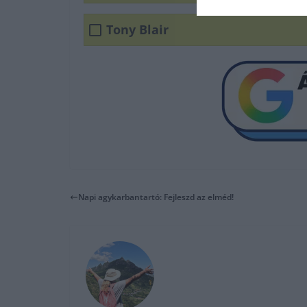
Tony Blair
Napi agykarbantartó: Fejleszd az elméd!