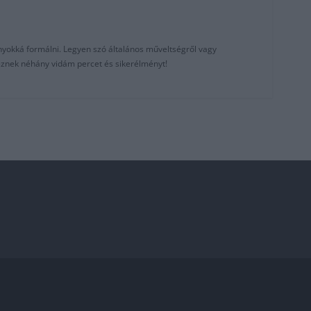
nyokká formálni. Legyen szó általános műveltségről vagy
reznek néhány vidám percet és sikerélményt!