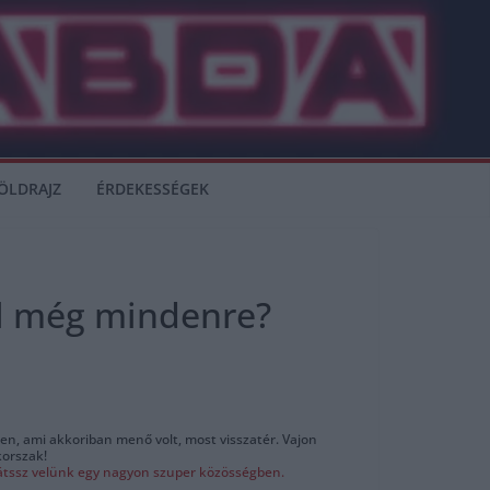
ÖLDRAJZ
ÉRDEKESSÉGEK
el még mindenre?
den, ami akkoriban menő volt, most visszatér. Vajon
korszak!
játssz velünk egy nagyon szuper közösségben.