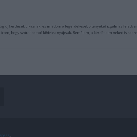
ndig új kérdések cikáznak, és imádom a legérdekesebb tényeket izgalmas feladvá
al írom, hogy szórakoztató kihívást nyújtsak. Remélem, a kérdéseim neked is sze
ress
.