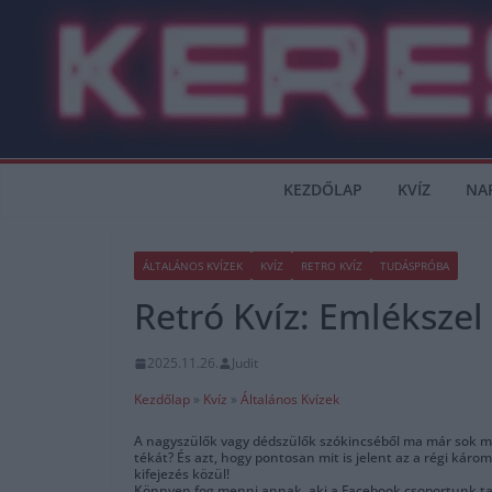
Skip
to
content
KEZDŐLAP
KVÍZ
NA
ÁLTALÁNOS KVÍZEK
KVÍZ
RETRO KVÍZ
TUDÁSPRÓBA
Retró Kvíz: Emlékszel 
2025.11.26.
Judit
Kezdőlap
»
Kvíz
»
Általános Kvízek
A nagyszülők vagy dédszülők szókincséből ma már sok mind
tékát? És azt, hogy pontosan mit is jelent az a régi káromk
kifejezés közül!
Könnyen fog menni annak, aki a Facebook csoportunk ta