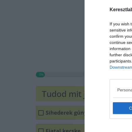
Keresztla
If you wish 
sensitive in
confirm you
continue se
information 
further disc
participants
Downstream 
0%
Persona
Tudod mit jelent a tikn
Sihederek gúnyneve
Fiatal kecske