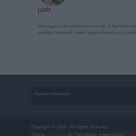
Judit
Judit vagyok, a Keresztlabda kvízszerzője. A fejemben mi
tematikus tesztekről, minden egyes kvízemet azzal a céll
Pushalert leíratkozás
Copyright © 2026
. All rights reserved.
Theme:
ColorMag
by ThemeGrill. Powered by
WordP