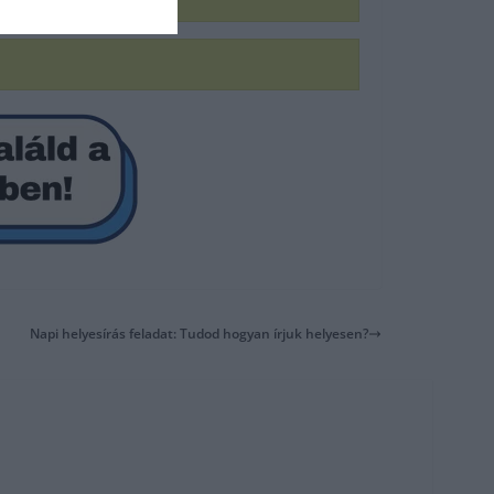
Napi helyesírás feladat: Tudod hogyan írjuk helyesen?