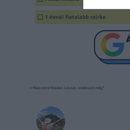
1 évnél fiatalabb csirke
Napi retró feladat: Lássuk, emlékszel még?