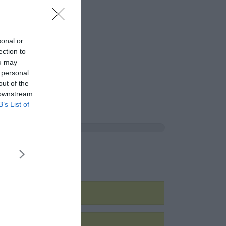
sonal or
ection to
ou may
 personal
out of the
 downstream
B’s List of