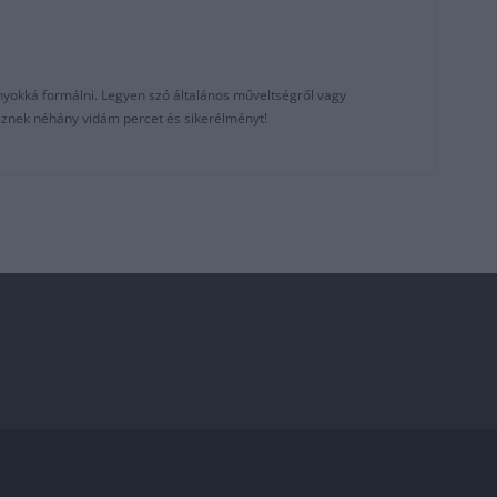
nyokká formálni. Legyen szó általános műveltségről vagy
reznek néhány vidám percet és sikerélményt!