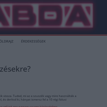
ÖLDRAJZ
ÉRDEKESSÉGEK
ezésekre?
k vissza. Tudod, mi az a szuszék vagy mire használták a
 és derítsd ki, hányat ismersz fel a 10 régi falusi
ssz velünk egy nagyon szuper közösségben.