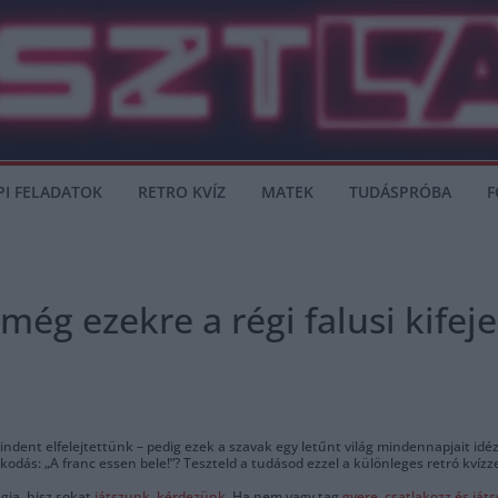
PI FELADATOK
RETRO KVÍZ
MATEK
TUDÁSPRÓBA
F
még ezekre a régi falusi kifej
ent elfelejtettünk – pedig ezek a szavak egy letűnt világ mindennapjait idézi
odás: „A franc essen bele!”? Teszteld a tudásod ezzel a különleges retró kvízzel,
gja, hisz sokat
játszunk
,
kérdezünk
. Ha nem vagy tag
gyere, csatlakozz és ját