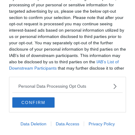
processing of your personal or sensitive information for
targeted advertising by us, please use the below opt-out
section to confirm your selection. Please note that after your
opt-out request is processed you may continue seeing
interest-based ads based on personal information utilized by
us or personal information disclosed to third parties prior to
your opt-out. You may separately opt-out of the further
disclosure of your personal information by third parties on the
IAB’s list of downstream participants. This information may
also be disclosed by us to third parties on the
IAB’s List of
0%
Downstream Participants
that may further disclose it to other
third parties.
Melyik évben volt
Personal Data Processing Opt Outs
egyszerre árvíz a Dunán
és a Tiszán is?
CONFIRM
2002
Data Deletion
Data Access
Privacy Policy