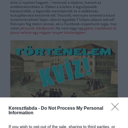
árvíz is nyomot hagyott – nemcsak a tájakon, hanem az
emlékezetünkben is. Ebben a kvízben a legsúlyosabb
katasztrófák, a legendás mentőakciók és a védekezés
kulcspillanatai kerülnek elő. Teszteld, mennyire ismered a hazai
árvíztörténelmet! Vajon sikerül legalább 7 helyes választ adnod?
Könnyen fog menni annak, aki a Facebook csoportunk tagja, hisz
sokat
játszunk
,
kérdezünk
. Ha nem vagy tag
gyere, csatlakozz és
játssz velünk egy nagyon szuper közösségben.
Hirdetés
Keresztlabda -
Do Not Process My Personal
Information
If you wish to opt-out of the sale, sharing to third parties, or