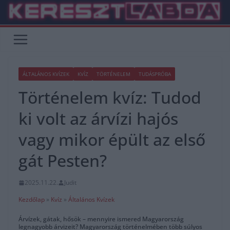
Skip
to
content
ÁLTALÁNOS KVÍZEK
KVÍZ
TÖRTÉNELEM
TUDÁSPRÓBA
Történelem kvíz: Tudod
ki volt az árvízi hajós
vagy mikor épült az első
gát Pesten?
2025.11.22.
Judit
Kezdőlap
»
Kvíz
»
Általános Kvízek
Árvízek, gátak, hősök – mennyire ismered Magyarország
legnagyobb árvizeit? Magyarország történelmében több súlyos