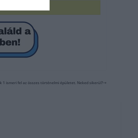
ak 1 ismeri fel az összes történelmi épületet. Neked sikerül?