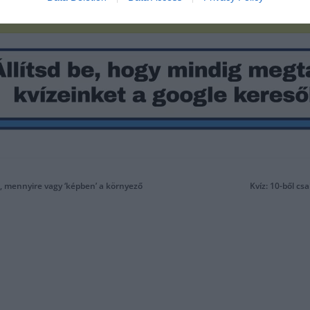
uk, mennyire vagy ‘képben’ a környező
Kvíz: 10-ből cs