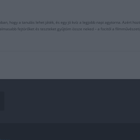
an, hogy a tanulás lehet játék, és egy jó kvíz a legjobb napi agytorna. Azért hozt
asabb fejtörőket és teszteket gyűjtöm össze neked – a focitól a filmművészeti