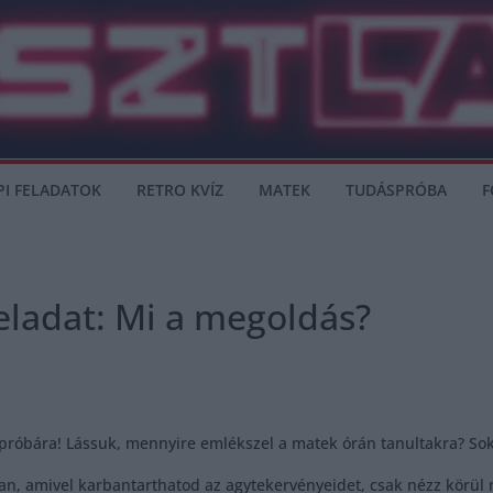
PI FELADATOK
RETRO KVÍZ
MATEK
TUDÁSPRÓBA
F
eladat: Mi a megoldás?
 próbára! Lássuk, mennyire emlékszel a matek órán tanultakra? Sok 
an, amivel karbantarthatod az agytekervényeidet, csak nézz körül