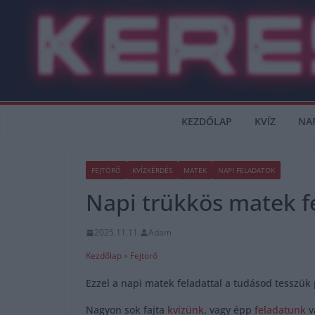
Skip
to
content
KEZDŐLAP
KVÍZ
NA
FEJTÖRŐ
KVÍZKÉRDÉS
MATEK
NAPI FELADATOK
Napi trükkös matek f
2025.11.11.
Adam
Kezdőlap
»
Fejtörő
Ezzel a napi matek feladattal a tudásod tesszük
Nagyon sok fajta
kvízünk
, vagy épp
feladatunk
v