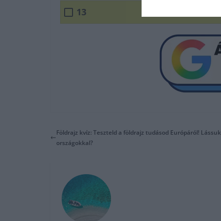
13
Földrajz kvíz: Teszteld a földrajz tudásod Európáról! Láss
országokkal?