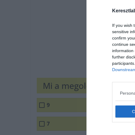
Keresztla
If you wish 
sensitive in
confirm you
continue se
information 
further disc
participants
Downstream 
Mi a megoldás?
Persona
9
7