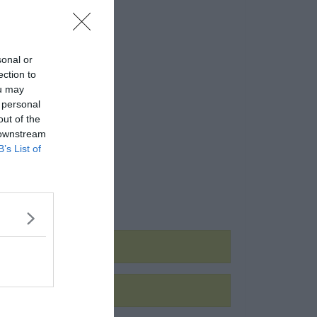
sonal or
ection to
ou may
 personal
out of the
 downstream
B’s List of