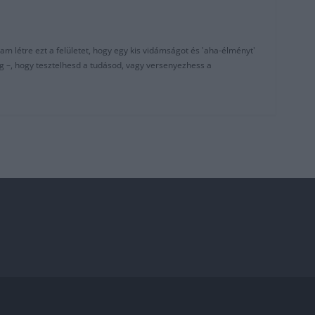
am létre ezt a felületet, hogy egy kis vidámságot és 'aha-élményt'
g –, hogy tesztelhesd a tudásod, vagy versenyezhess a