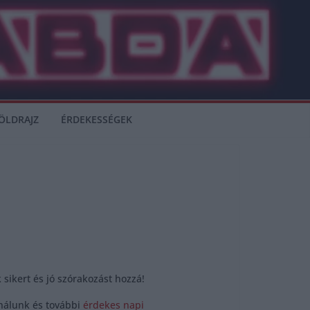
ÖLDRAJZ
ÉRDEKESSÉGEK
sikert és jó szórakozást hozzá!
 nálunk és további
érdekes napi