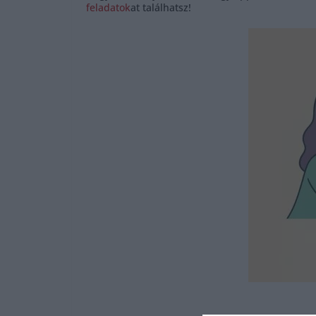
feladatok
at találhatsz!