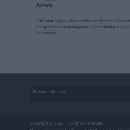
Adam
Szia! Ádám vagyok, a Keresztlabda szerkesztője. Hiszek abb
csempésszek a mindennapokba. A Keresztlabdán a legizgalm
barátaiddal.
Pushalert leíratkozás
Copyright © 2026
. All rights reserved.