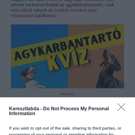
amivel karbantarthatod az agytekervényeidet, csak
nézz körül nálunk és
további érdekes napi
feladatokat
találhatsz!
Hirdetés
Keresztlabda -
Do Not Process My Personal
Information
If you wish to opt-out of the sale, sharing to third parties, or
processing of your personal or sensitive information for