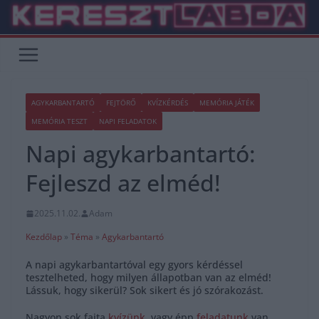
Skip
to
content
AGYKARBANTARTÓ
FEJTÖRŐ
KVÍZKÉRDÉS
MEMÓRIA JÁTÉK
MEMÓRIA TESZT
NAPI FELADATOK
Napi agykarbantartó:
Fejleszd az elméd!
2025.11.02.
Adam
Kezdőlap
»
Téma
»
Agykarbantartó
A napi agykarbantartóval egy gyors kérdéssel
tesztelheted, hogy milyen állapotban van az elméd!
Lássuk, hogy sikerül? Sok sikert és jó szórakozást.
Nagyon sok fajta
kvízünk
, vagy épp
feladatunk
van,