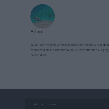
Adam
Szia! Ádám vagyok, a Keresztlabda szerkesztője. Hiszek abb
csempésszek a mindennapokba. A Keresztlabdán a legizgalm
barátaiddal.
Pushalert leíratkozás