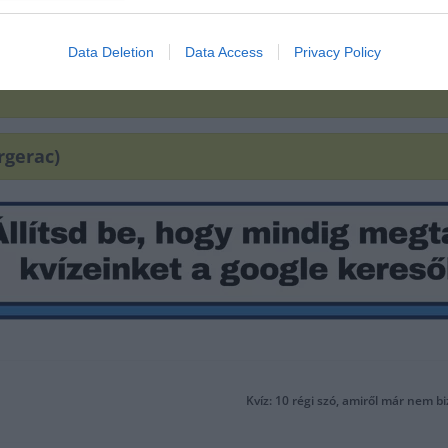
oló)
Data Deletion
Data Access
Privacy Policy
rgerac)
Kvíz: 10 régi szó, amiről már nem bi