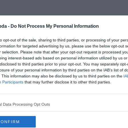
bda -
Do Not Process My Personal Information
to opt-out of the sale, sharing to third parties, or processing of your per
formation for targeted advertising by us, please use the below opt-out s
r selection. Please note that after your opt-out request is processed y
eing interest-based ads based on personal information utilized by us or
disclosed to third parties prior to your opt-out. You may separately opt-
losure of your personal information by third parties on the IAB’s list of
. This information may also be disclosed by us to third parties on the
IA
a legjobb férfi főszereplőnek járó
Participants
that may further disclose it to other third parties.
l Data Processing Opt Outs
ndó)
CONFIRM