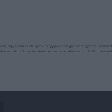
an, hogy a tanulás lehet játék, és egy jó kvíz a legjobb napi agytorna. Azért hozt
asabb fejtörőket és teszteket gyűjtöm össze neked – a focitól a filmművészeti