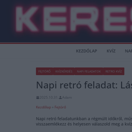
Skip
to
content
KEZDŐLAP
KVÍZ
NA
FEJTÖRŐ
KVÍZKÉRDÉS
NAPI FELADATOK
RETRO KVÍZ
Napi retró feladat: L
2025.10.31.
Adam
Kezdőlap
»
Fejtörő
Napi retró feladatunkban a régmúlt időkről, műs
visszaemlékezz és helyesen válaszold meg a kví