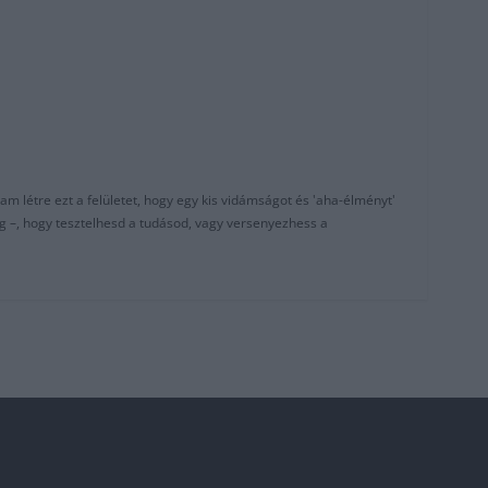
am létre ezt a felületet, hogy egy kis vidámságot és 'aha-élményt'
g –, hogy tesztelhesd a tudásod, vagy versenyezhess a