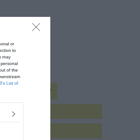
sonal or
ection to
ou may
 personal
out of the
 downstream
B’s List of
 Oscar-díjat?