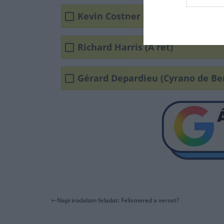
Kevin Costner (Farkasokkal tánc
Richard Harris (A rét)
Gérard Depardieu (Cyrano de Be
Napi irodalom feladat: Felismered a verset?