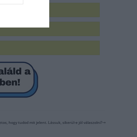
ztos, hogy tudod mit jelent. Lássuk, sikerül-e jól válaszolni?