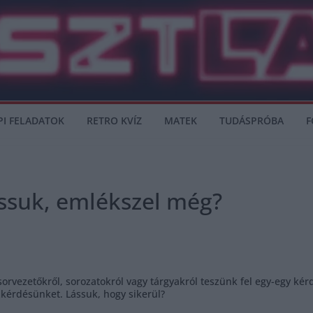
PI FELADATOK
RETRO KVÍZ
MATEK
TUDÁSPRÓBA
F
ássuk, emlékszel még?
orvezetőkről, sorozatokról vagy tárgyakról teszünk fel egy-egy ké
zkérdésünket. Lássuk, hogy sikerül?