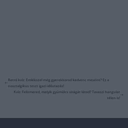
Retró kvíz: Emlékszel még gyerekkorod kedvenc meséire? Ez a
nosztalgikus teszt igazi időutazás!
Kvíz: Felismered, melyik gyümölcs virágát látod? Tavaszi hangulat
télen is!