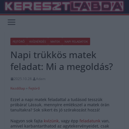
Skip
to
content
FEJTÖRŐ
KVÍZKÉRDÉS
MATEK
NAPI FELADATOK
Napi trükkös matek
feladat: Mi a megoldás?
2025.10.28.
Adam
Kezdőlap
»
Fejtörő
Ezzel a napi matek feladattal a tudásod tesszük
próbára! Lássuk, mennyire emlékszel a matek órán
tanultakra? Sok sikert és jó szórakozást hozzá!
Nagyon sok fajta
kvízünk
, vagy épp
feladatunk
van,
amivel karbantarthatod az agytekervényeidet, csak