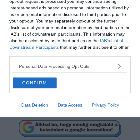
opt-out request is processed you may continue seeing
interest-based ads based on personal information utilized by
us or personal information disclosed to third parties prior to
your opt-out. You may separately opt-out of the further
disclosure of your personal information by third parties on the
IAB’s list of downstream participants. This information may
also be disclosed by us to third parties on the
IAB’s List of
Mi a megoldás?
Downstream Participants
that may further disclose it to other
third parties.
0,6
Personal Data Processing Opt Outs
CONFIRM
5
15
Data Deletion
Data Access
Privacy Policy