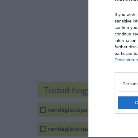
If you wish 
sensitive in
confirm you
continue se
information 
further disc
participants
Downstream 
Persona
Tudod hogyan írjuk he
vendéglátóipari
vendéglátó-ipari