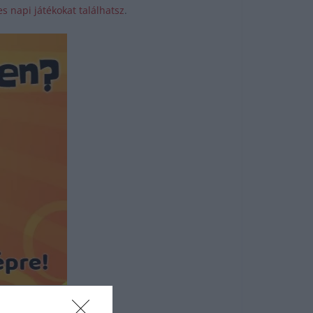
s napi játékokat találhatsz
.