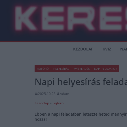
Skip
to
content
KEZDŐLAP
KVÍZ
NA
FEJTÖRŐ
HELYESÍRÁS
KVÍZKÉRDÉS
NAPI FELADATOK
Napi helyesírás felad
2025.10.23.
Adam
Kezdőlap
»
Fejtörő
Ebben a napi feladatban letesztelheted mennyire
hozzá!