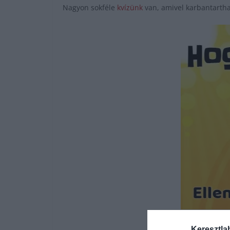
Nagyon sokféle
kvízünk
van, amivel karbantartha
Keresztla