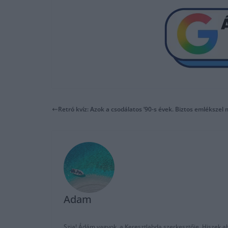
Retró kvíz: Azok a csodálatos ’90-s évek. Biztos emlékszel 
Adam
Szia! Ádám vagyok, a Keresztlabda szerkesztője. Hiszek abb