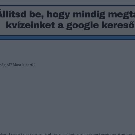
még rá? Most kiderül!
an, hogy a tanulás lehet játék, és egy jó kvíz a legjobb napi agytorna. Azért hozt