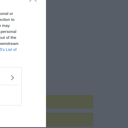
sonal or
ection to
ou may
 personal
out of the
 downstream
B’s List of