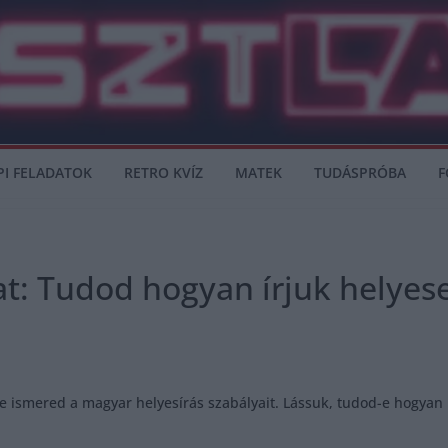
PI FELADATOK
RETRO KVÍZ
MATEK
TUDÁSPRÓBA
F
at: Tudod hogyan írjuk helyes
 ismered a magyar helyesírás szabályait. Lássuk, tudod-e hogyan ke