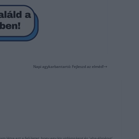
Napi agykarbantartó: Fejleszd az elméd!
am létre ezt a felületet, hogy egy kis vidámságot és 'aha-élményt'