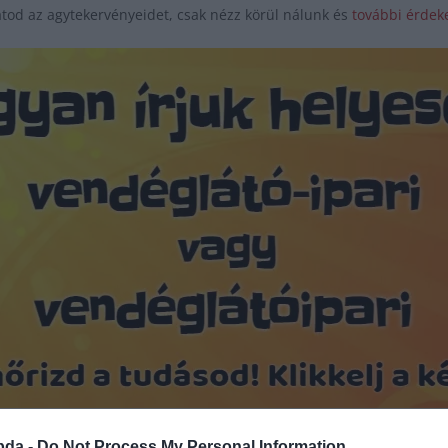
tod az agytekervényeidet, csak nézz körül nálunk és
további érdeke
Hirdetés
bda -
Do Not Process My Personal Information