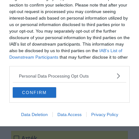
section to confirm your selection. Please note that after your
opt-out request is processed you may continue seeing
interest-based ads based on personal information utilized by
us or personal information disclosed to third parties prior to
your opt-out. You may separately opt-out of the further
disclosure of your personal information by third parties on the
IAB’s list of downstream participants. This information may
also be disclosed by us to third parties on the
IAB’s List of
Downstream Participants
that may further disclose it to other
0%
third parties.
Personal Data Processing Opt Outs
Ketzalkóatl
(Quetzalcoatl)
CONFIRM
Tollaskigyó
Data Deletion
Data Access
Privacy Policy
Maja
Azték