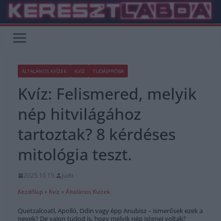
Skip
to
content
ÁLTALÁNOS KVÍZEK
KVÍZ
TUDÁSPRÓBA
Kvíz: Felismered, melyik
nép hitvilágához
tartoztak? 8 kérdéses
mitológia teszt.
2025.10.15.
Judit
Kezdőlap
»
Kvíz
»
Általános Kvízek
Quetzalcoatl, Apolló, Odin vagy épp Anubisz – ismerősek ezek a
nevek? De vajon tudod is, hogy melyik nép istenei voltak?