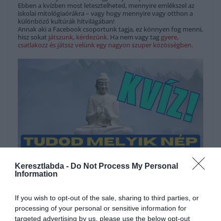
Ebben a kvízben most letesztelheted, mennyire emlékszel az
iskolai mitológiaórákra – vagy hogy mennyire vagy otthon a
különböző kultúrák hitvilágában!
Annak aki a Facebook csoportunk tagja, ez könnyen fog menni,
hisz sokat
játszunk
,
kérdezünk
. Ha nem vagy tag
gyere,
csatlakozz és játssz velünk egy nagyon szuper közösségben.
Keresztlabda -
Do Not Process My Personal
Hirdetés
Information
If you wish to opt-out of the sale, sharing to third parties, or
processing of your personal or sensitive information for
targeted advertising by us, please use the below opt-out