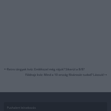
Retro tárgyak kvíz: Emlékszel még rájuk? Sikerül a 8/8?
Földrajz kvíz: Mind a 10 ország fővárosát tudod? Lássuk!
Pushalert leíratkozás