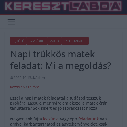
Skip
to
content
FEJTÖRŐ
KVÍZKÉRDÉS
MATEK
NAPI FELADATOK
Napi trükkös matek
feladat: Mi a megoldás?
2025.10.13.
Adam
Kezdőlap
»
Fejtörő
Ezzel a napi matek feladattal a tudásod tesszük
próbára! Lássuk, mennyire emlékszel a matek órán
tanultakra? Sok sikert és jó szórakozást hozzá!
Nagyon sok fajta
kvízünk
, vagy épp
feladatunk
van,
amivel karbantarthatod az agytekervényeidet, csak