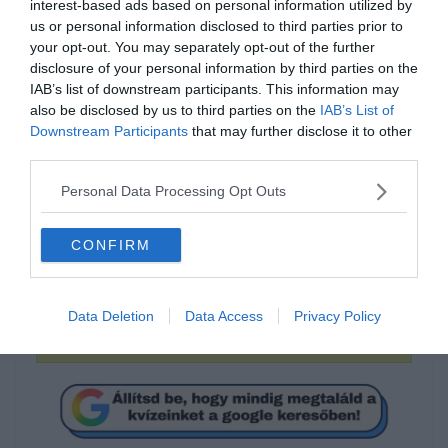
interest-based ads based on personal information utilized by
us or personal information disclosed to third parties prior to
your opt-out. You may separately opt-out of the further
disclosure of your personal information by third parties on the
IAB’s list of downstream participants. This information may
also be disclosed by us to third parties on the
IAB’s List of
Downstream Participants
that may further disclose it to other
Mi a megoldás?
third parties.
Personal Data Processing Opt Outs
12
CONFIRM
1
Data Deletion
Data Access
Privacy Policy
8,25