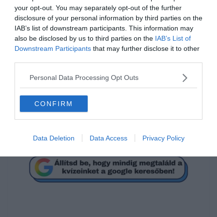
your opt-out. You may separately opt-out of the further
disclosure of your personal information by third parties on the
IAB’s list of downstream participants. This information may
also be disclosed by us to third parties on the
IAB’s List of
Downstream Participants
that may further disclose it to other
third parties.
Mi a megoldás?
Personal Data Processing Opt Outs
9
CONFIRM
1
Data Deletion
Data Access
Privacy Policy