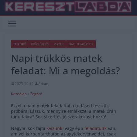
Skip
to
content
FEJTÖRŐ
KVÍZKÉRDÉS
MATEK
NAPI FELADATOK
Napi trükkös matek
feladat: Mi a megoldás?
2025.10.12.
Adam
Kezdőlap
»
Fejtörő
Ezzel a napi matek feladattal a tudásod tesszük
próbára! Lássuk, mennyire emlékszel a matek órán
tanultakra? Sok sikert és jó szórakozást hozzá!
Nagyon sok fajta
kvízünk
, vagy épp
feladatunk
van,
amivel karbantarthatod az agytekervényeidet, csak