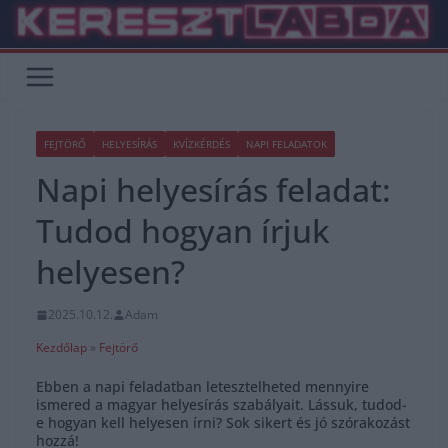
Skip
to
content
FEJTÖRŐ
HELYESÍRÁS
KVÍZKÉRDÉS
NAPI FELADATOK
Napi helyesírás feladat:
Tudod hogyan írjuk
helyesen?
2025.10.12.
Adam
Kezdőlap
»
Fejtörő
Ebben a napi feladatban letesztelheted mennyire
ismered a magyar helyesírás szabályait. Lássuk, tudod-
e hogyan kell helyesen írni? Sok sikert és jó szórakozást
hozzá!