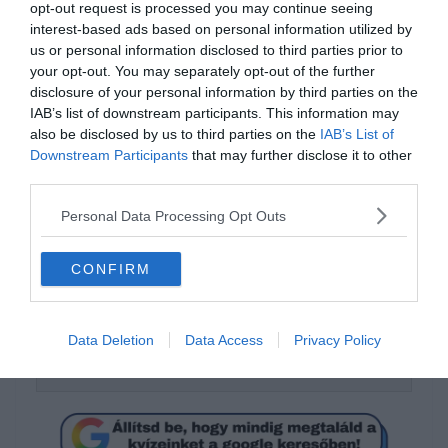
opt-out request is processed you may continue seeing
interest-based ads based on personal information utilized by
us or personal information disclosed to third parties prior to
your opt-out. You may separately opt-out of the further
disclosure of your personal information by third parties on the
IAB’s list of downstream participants. This information may
also be disclosed by us to third parties on the
IAB’s List of
Downstream Participants
that may further disclose it to other
third parties.
Tudod hogyan írjuk
Personal Data Processing Opt Outs
helyesen?
CONFIRM
száraz borsó
Data Deletion
Data Access
Privacy Policy
szárazborsó